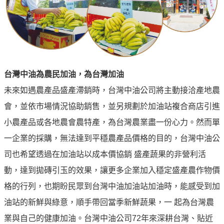
專
區
中
油
首
台灣中油為農民加油，為台灣加油
頁
未來如遇農產品盛產滯銷時，台灣中油公司將主動接洽產地農
網
會，並依市場情況協助銷售，並另規劃於加油站複合商店引進
站
小農產品或各地農會農特產，為台灣農業盡一份心力。然而單
導
一企業的採購，無法達到平穩農產品價格的目的，台灣中油公
覽
司也希望透過在加油站以成本價協銷 盛產蔬果的非營利活
意
動，達到拋磚引玉的效果，讓更多企業加入穩定盛產農作物價
見
信
格的行列，也期盼民眾到台灣中油加油站加油時，能感受到加
箱
油站的新鮮與綠意，順手帶回當季新鮮蔬果，一 起為台灣農
業與自己的健康加油。台灣中油公司72年來深耕台灣、貼近
常