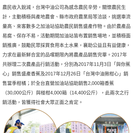
油
農民收入銳減，台灣中油公司為感念農民辛勞，關懷農民生
深
計，主動積極與產地農會、縣市政府農業局等洽談，挑選車流
耕
量高、來客數多之加油站協助農民銷售盛產作物。由於農產品
關
懷
易腐、保存不易，活動期間加油站皆布置銷售場地，並積極面
銷推廣，鼓勵民眾採買食用本土水果，襄助公益且有益健康，
永
續
力求在最新鮮合宜的品嚐期限內將農產品銷售完畢。2017年
供
共辦理二次農產品行銷活動，分別為2017年11月3日「與你蕉
應
心」銷售盛產香蕉及2017年12月26日「台灣中油揪柑心」銷
鏈
售當季柑橘；於全台直營加油站協助銷售2,000箱香蕉
最
（30,000公斤）與椪柑4,000箱（14,400公斤），此兩次之行
新
消
銷活動，皆獲得社會大眾正面之肯定。
息
互
動