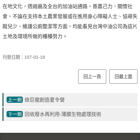
見
在地文化，透過遍及全台的加油站通路，善盡己力、關懷社
問
會，不論在支持本土農業發展或在進用身心障礙人士、協尋失
題
蹤兒少、維護公廁整潔等方面，均能看見台灣中油公司為這片
English
土地及環境所做的種種努力。
RSS
訂
刊登日期：107-01-18
閱
政
回上一頁
回最上面
府
網
站
綠巨龍創造夏令營
資
料
回收廢水再利用-薄膜生物處理技術
開
放
宣