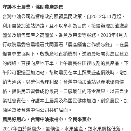
譽
守護本土農業，協助農產銷售
中
油
台灣中油公司為響應政府照顧農民政策，自2012年11月起，
品
利用自營加油站通路，且不以牟利為目的，接續辦理加油送高
牌
麗菜及銷售盛產之高麗菜、香蕉及芭樂等服務。2013年4月與
精
神
行政院農委會農糧署共同簽署「農產銷售合作備忘錄」，在農
糧署專業協助下，啟動產地直銷機制，透過農糧署與農民建立
淨
零
的網絡，直接向產地下單，上午農民在田裡收割的農產品，下
中
午即可配送至加油站，幫助農民在本土蔬果盛產價跌時，增加
油
銷售通路、以確保合理利潤；台灣中油加油站以產地優惠價
綠
色
格，提供民眾營養成份最高、口感最佳的時令蔬果，以善盡企
守
業社會責任、守護本土農業及為國民健康加油，創造農民、加
護
油民眾及台灣中油公司共好局面。
友
農民好用心，台灣中油揪柑心，全民來蕉心
愛
2017年由於颱風少、氣候佳，水果盛產，致水果價格低落，
中