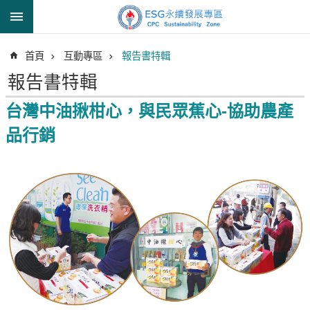
跳到主要內容區塊
進
首頁
互動專區
報告書特輯
階
搜
報告書特輯
尋
台灣中油揪柑心，與民眾蕉心-協助農產
品行銷
透
明
中
油
誠
信
治
理
信