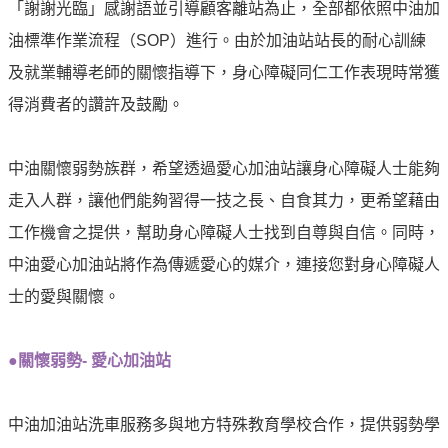
「謝謝光臨」感謝語並引導顧客離站為止，全部都依照中油加
油
油標準作業流程（SOP）進行。由於加油站站長的耐心訓練
深
耕
及就業輔導老師的關懷指導下，身心障礙同仁工作表現時常獲
關
得消費者的讚許及鼓勵。
懷
永
中油關懷弱勢族群，希望透過愛心加油站讓身心障礙人士能夠
續
走入人群，讓他們能夠習得一技之長、自食其力，更希望藉由
供
應
工作機會之提供，幫助身心障礙人士找到自尊與自信。同時，
鏈
中油愛心加油站將作為傳遞愛心的媒介，連接您對身心障礙人
最
士的愛與關懷。
新
消
●關懷弱勢- 愛心加油站
息
互
中油加油站洗車服務多與地方特殊教育學校合作，提供弱勢學
動