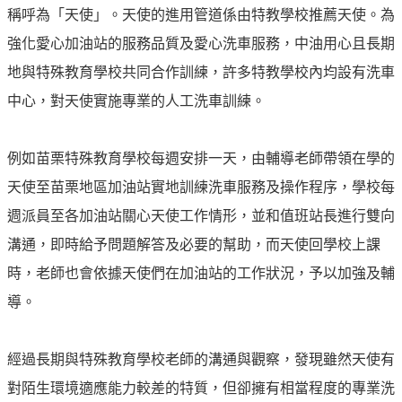
見
稱呼為「天使」。天使的進用管道係由特教學校推薦天使。為
問
強化愛心加油站的服務品質及愛心洗車服務，中油用心且長期
題
地與特殊教育學校共同合作訓練，許多特教學校內均設有洗車
English
中心，對天使實施專業的人工洗車訓練。
RSS
訂
例如苗栗特殊教育學校每週安排一天，由輔導老師帶領在學的
閱
天使至苗栗地區加油站實地訓練洗車服務及操作程序，學校每
週派員至各加油站關心天使工作情形，並和值班站長進行雙向
政
府
溝通，即時給予問題解答及必要的幫助，而天使回學校上課
網
時，老師也會依據天使們在加油站的工作狀況，予以加強及輔
站
導。
資
料
開
經過長期與特殊教育學校老師的溝通與觀察，發現雖然天使有
放
對陌生環境適應能力較差的特質，但卻擁有相當程度的專業洗
宣