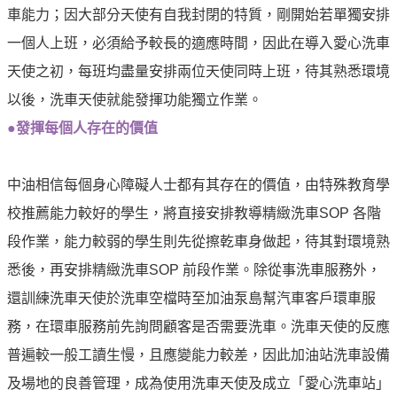
告
車能力；因大部分天使有自我封閉的特質，剛開始若單獨安排
一個人上班，必須給予較長的適應時間，因此在導入愛心洗車
隱
私
天使之初，每班均盡量安排兩位天使同時上班，待其熟悉環境
權
以後，洗車天使就能發揮功能獨立作業。
聲
●發揮每個人存在的價值
明
資
中油相信每個身心障礙人士都有其存在的價值，由特殊教育學
訊
校推薦能力較好的學生，將直接安排教導精緻洗車SOP 各階
安
全
段作業，能力較弱的學生則先從擦乾車身做起，待其對環境熟
政
悉後，再安排精緻洗車SOP 前段作業。除從事洗車服務外，
策
還訓練洗車天使於洗車空檔時至加油泵島幫汽車客戶環車服
意
務，在環車服務前先詢問顧客是否需要洗車。洗車天使的反應
見
普遍較一般工讀生慢，且應變能力較差，因此加油站洗車設備
信
及場地的良善管理，成為使用洗車天使及成立「愛心洗車站」
箱