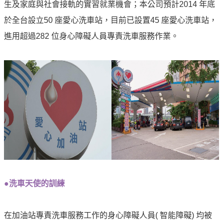
專
生及家庭與社會接軌的實習就業機會；本公司預計2014 年底
區
於全台設立50 座愛心洗車站，目前已設置45 座愛心洗車站，
進用超過282 位身心障礙人員專責洗車服務作業。
中
油
首
頁
網
站
導
覽
意
見
●洗車天使的訓練
信
箱
在加油站專責洗車服務工作的身心障礙人員( 智能障礙) 均被
常