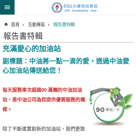
跳到主要內容區塊
進
首頁
互動專區
報告書特輯
階
搜
報告書特輯
尋
充滿愛心的加油站
副標題：中油將一點一滴的愛，透過中油愛
透
心加油站傳送給您！
明
中
油
每天服務車次超過90 萬輛的中油加油
誠
站，是中油公司為您提供優質服務的橋
信
樑。
治
理
除了不斷建置創新的加油站，我們更致
信