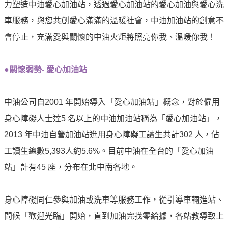
譽
力塑造中油愛心加油站，透過愛心加油站的愛心加油與愛心洗
中
車服務，與您共創愛心滿滿的溫暖社會，中油加油站的創意不
油
會停止，充滿愛與關懷的中油火炬將照亮你我、溫暖你我！
品
牌
精
●關懷弱勢- 愛心加油站
神
淨
中油公司自2001 年開始導入「愛心加油站」概念，對於僱用
零
身心障礙人士達5 名以上的中油加油站稱為「愛心加油站」，
中
油
2013 年中油自營加油站進用身心障礙工讀生共計302 人，佔
綠
工讀生總數5,393人約5.6%。目前中油在全台的「愛心加油
色
站」計有45 座，分布在北中南各地。
守
護
身心障礙同仁參與加油或洗車等服務工作，從引導車輛進站、
友
愛
問候「歡迎光臨」開始，直到加油完找零給據，各站教導致上
中