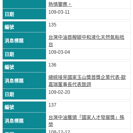
告
熱情響應。
109-03-11
隱
私
135
權
台灣中油首艘碳中和液化天然氣船抵
聲
台
明
109-03-04
資
136
訊
安
總統接見國家玉山獎首獎企業代表-歐
全
嘉瑞董事長代表致詞
政
109-02-20
策
137
意
見
台灣中油獲頒「國家人才發展獎」殊
信
榮
箱
108-12-12