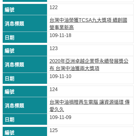
譽
122
中
油
台灣中油榮獲TCSA九大獎項 續創國
品
營事業新高
牌
109-11-18
精
神
123
淨
2020年亞洲卓越企業暨永續發展獎公
零
布 台灣中油獲兩大獎項
中
109-11-10
油
綠
124
色
守
台灣中油捐贈再生電腦 讓資源循環 傳
護
愛久久
109-11-09
友
愛
125
中