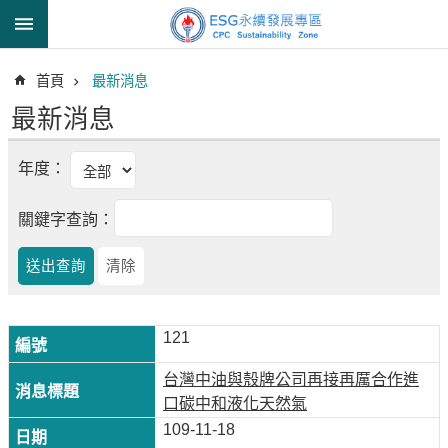
跳到主要內容區塊
進
首頁
最新消息
階
搜
最新消息
尋
年度：
透
關鍵字查詢：
明
中
油
誠
信
121
治
台灣中油與殼牌公司再接再厲合作進
理
口碳中和液化天然氣
信
109-11-18