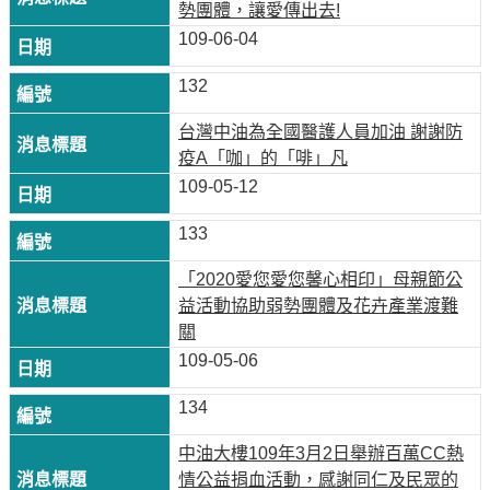
勢團體，讓愛傳出去!
見
109-06-04
問
題
132
English
台灣中油為全國醫護人員加油 謝謝防
RSS
疫A「咖」的「啡」凡
訂
109-05-12
閱
133
政
「2020愛您愛您馨心相印」母親節公
府
益活動協助弱勢團體及花卉產業渡難
網
關
站
109-05-06
資
料
134
開
放
中油大樓109年3月2日舉辦百萬CC熱
宣
情公益捐血活動，感謝同仁及民眾的