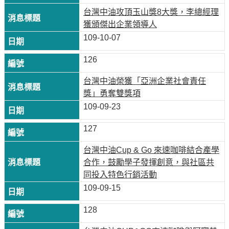
油
台灣中油攻頂玉山獎8大獎，李總經理
深
獲頒傑出企業領導人
耕
109-10-07
關
懷
126
永
台灣中油榮獲「亞洲企業社會責任
續
獎」勇奪雙獎項
供
109-09-23
應
127
鏈
台灣中油Cup & Go 來速咖啡結合產學
最
合作，鼓勵學子發揮創意，與社區共
新
同投入特色行銷活動
消
息
109-09-15
互
128
動