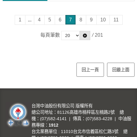
1
...
4
5
6
7
8
9
10
11
每頁筆數
/
201
回上一頁
回最上面
台灣中油股份有限公司 版權所有
總公司地址：81126高雄市楠梓區左楠路2號 總
機：(07)582-4141 | 傳真：(07)583-4228 | 中油服
務專線：
1912
台北業務單位 : 11010台北市信義區松仁路3號 總