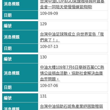
台灣中油CUP&GO來速咖啡與阿寶基
專
金會一同陪天使慢慢練習飛翔!
區
109-09-09
中
129
油
首
台灣中油足球隊成立 向世界宣告「我
頁
們來了！」
109-07-13
網
站
130
導
中油大樓109年7月6日舉辦百萬CC熱
覽
情公益捐血活動，協助社會解決血庫
意
血荒問題。
見
109-07-06
信
131
箱
台灣中油協助石斑魚產業紓困致贈弱
常