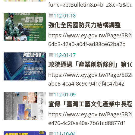
func=getBulletin&p=b_2&c=G&bull
112-01-18
強化全民國防兵力結構調整
https://www.ey.gov.tw/Page/5B2
64b3-42a0-a04f-ad88ce62ba2d
112-01-17
https://www.ey.gov.tw/Page/5B2
abe8-4ca4-8c9c-941df4c47b42
112-01-09
https://www.ey.gov.tw/Page/5B2
e476-4c20-a40a-7b61cd8877d1
111-10-04