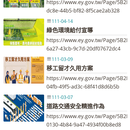
https://www.ey.gov.tw/Page/5B2
dc8e-44b5-bf82-8f5cae2ab328
111-04-14
綠色環境給付宣導
https://www.ey.gov.tw/Page/5B2
6a27-43cb-9c7d-20df07672dc4
111-03-09
移工留才久用方案
https://www.ey.gov.tw/Page/5B2
04fb-49f5-ad3c-68f41d8d6b5b
111-03-07
道路交通安全精進作為
https://www.ey.gov.tw/Page/5B2
0130-4b84-9a47-4934f00b8ed8