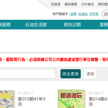
回首頁
網站導覽
ODF格式
資料開
熱門關鍵字
油價
加油站
天然氣
與服務
石油生活館
資訊公開
業
用、重製等行為，必須與總公司公共關係處或發行單位聯繫，取
41-09-11
41-08-11
第015期41年9
第014期4
月
月