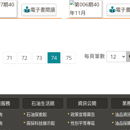
電子書閱讀
電子
每頁筆數
71
72
73
74
75
與服務
石油生活館
資訊公開
業
詢
石油探索館
政策宣導廣告
油品資
詢
探採科技展示館
性別平等專區
油品採