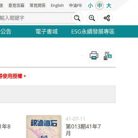
小
中
大
放
意見信箱
常見問答
English
中油FB
務公告
電子書城
ESG永續發展專區
_
得使用授權。
41-07-11
1年8
第013期41年7
月