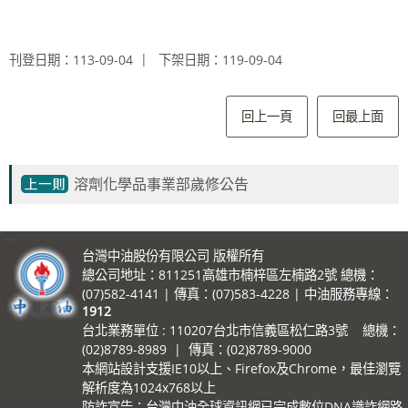
刊登日期：113-09-04
下架日期：119-09-04
回上一頁
回最上面
溶劑化學品事業部歲修公告
:::
台灣中油股份有限公司 版權所有
總公司地址：811251高雄市楠梓區左楠路2號 總機：
(07)582-4141 | 傳真：(07)583-4228 | 中油服務專線：
1912
台北業務單位 : 110207台北市信義區松仁路3號 總機：
(02)8789-8989 | 傳真：(02)8789-9000
本網站設計支援IE10以上、Firefox及Chrome，最佳瀏覽
解析度為1024x768以上
防詐宣告：台灣中油全球資訊網已完成數位DNA識詐網路