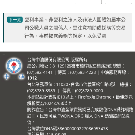
營利事業、非營利之法人及非法人團體如屬本公
司公職人員之關係人，需注意補助或採購等交易
行為、事前揭露義務等規定，以免受罰
:::
台灣中油股份有限公司 版權所有
總公司地址：811251高雄市楠梓區左楠路2號 總機：
(07)582-4141 | 傳真：(07)583-4228 | 中油服務專線：
1912
台北業務單位 : 110207台北市信義區松仁路3號 總機：
(02)8789-8989 | 傳真：(02)8789-9000
本網站設計支援IE10以上、Firefox及Chrome，最佳瀏覽
解析度為1024x768以上
防詐宣告：台灣中油全球資訊網已完成數位DNA識詐網路
註冊，民眾可至 TWDNA.ORG 輸入 DNA 碼驗證網站真
偽。
台灣數位DNA碼886000000227086953478
更新日期
115-08-08