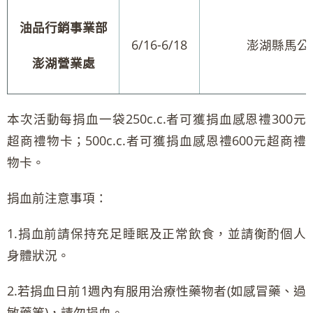
油品行銷事業部
6/16-6/18
澎湖縣馬公市
澎湖營業處
本次活動每捐血一袋250c.c.者可獲捐血感恩禮300元
超商禮物卡；500c.c.者可獲捐血感恩禮600元超商禮
物卡。
捐血前注意事項：
1.捐血前請保持充足睡眠及正常飲食，並請衡酌個人
身體狀況。
2.若捐血日前1週內有服用治療性藥物者(如感冒藥、過
敏藥等)，請勿捐血。