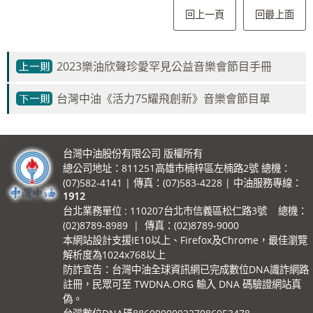
回上一頁
回最上面
2023樂油欣聲珍愛罕見公益音樂會節目手冊
台灣中油《活力75耀飛創新》音樂會節目單
:::
台灣中油股份有限公司 版權所有
總公司地址：811251高雄市楠梓區左楠路2號 總機：
(07)582-4141 | 傳真：(07)583-4228 | 中油服務專線：
1912
台北業務單位 : 110207台北市信義區松仁路3號 總機：
(02)8789-8989 | 傳真：(02)8789-9000
本網站設計支援IE10以上、Firefox及Chrome，最佳瀏覽
解析度為1024x768以上
防詐宣告：台灣中油全球資訊網已完成數位DNA識詐網路
註冊，民眾可至 TWDNA.ORG 輸入 DNA 碼驗證網站真
偽。