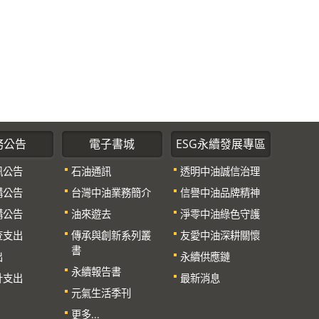
務公告
電子書城
ESG永續發展專區
訊公告
石油通訊
透明中油誠信治理
購公告
台灣中油業務簡介
信譽中油品牌精神
購公告
油來遊去
淨零中油綠色守護
查支出
傳承與創新系列叢
友愛中油深耕關懷
書
出
永續供應鏈
永續報告書
計支出
最新消息
元氣生活季刊
更多...