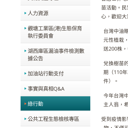
苗活動。民
人力資源
心，歡迎大
觀塘工業區(港)生態保育
台灣中油
執行委員會
元性植栽
送200株
湖西庫區漏油事件檢測數
據公告
兌換樹苗
期（110
加油站行動支付
件）。
事實與真相Q&A
今年台灣
綠行動
主人翁，
公共工程生態檢核專區
受到疫情影
物，不僅