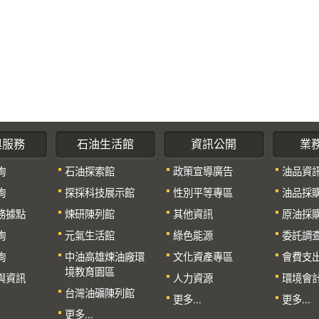
與服務
石油生活館
資訊公開
業
詢
石油探索館
政策宣導廣告
油品資
詢
探採科技展示館
性別平等專區
油品採
務據點
煉研陳列館
其他資訊
原油採
詢
元氣生活館
綠色能源
委託調
詢
中油高雄煉油廠環
文化資產專區
會費支
境教育園區
與資訊
人力資源
環境會
台灣油礦陳列館
更多...
更多...
更多...