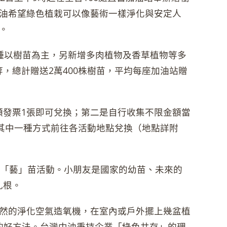
油希望綠色植栽可以像藝術一樣淨化與安定人
。
種以樹苗為主，另新增多肉植物及香草植物等多
，總計贈送2萬400株樹苗，平均每座加油站贈
額發票1張即可兌換；第二是自行收集不限金額當
選擇其中一種方式前往各活動地點兌換（地點詳附
種「藝」苗活動。小朋友是國家的幼苗、未來的
扎根。
然的淨化空氣造氧機，在室內或戶外擺上幾盆植
的好方法。台灣中油秉持企業「綠色共存」的理