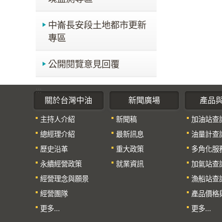
中崙長安段土地都市更新
專區
公開閱覽意見回覆
:::
關於台灣中油
新聞廣場
產品
主持人介紹
新聞稿
加油站查
總經理介紹
最新訊息
油量計查
歷史沿革
重大政策
多角化服
永續經營政策
就業資訊
加氣站查
經營理念與願景
漁船站查
經營團隊
產品價格
更多...
更多...