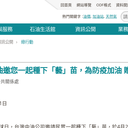
回首頁
網站導覽
ODF格式
資料開
熱門關鍵字
油價
加油站
天然氣
與服務
石油生活館
資訊公開
業
資訊公開
綠行動
油邀您一起種下「藝」苗，為防疫加油 
公共關係處
110年4
球日，台灣中油公司邀請民眾一起種下「藝」苗，於4月2