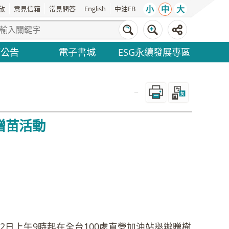
小
中
大
放
意見信箱
常見問答
English
中油FB
務公告
電子書城
ESG永續發展專區
_
贈苗活動
月21日
2日上午9時起在全台100處直營加油站舉辦贈樹