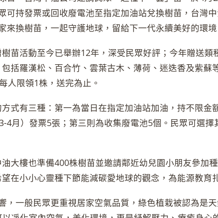
眾可持發票或回收廢電池至指定加油站兌換樹苗，台灣中
家來換樹苗，一起守護地球，留給下一代永續美好的環境
贈樹苗活動至今已舉辦12年，深受民眾好評；今年贈送類
，包括羅漢松、百合竹、雲葉古木、薄荷、迷迭香及紫蘇等
，每人限領1株，送完為止。
的方式有三種：第一為當日在指定加油站加油，持不限金
年3-4月）發票5張；第三則為收集廢電池5個。民眾可
中油大樓也準備400株樹苗並邀請鄰近幼兒園小朋友參加
希望在小小心靈種下節能減碳愛地球的觀念，為能源教育
響，一般民眾更重視居家空氣品質，綠色植栽被認為是天
可以凈化室內空氣，美化環境，更是紓解壓力、療癒身心