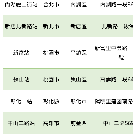
內湖麗山街站
台北市
內湖區
內湖路一段
36
新店北新路站
新北市
新店區
北新路一段
90
新富里中豐路一段
新富站
桃園市
平鎮區
號
龜山站
桃園市
龜山區
萬壽路二段
64
彰化二站
彰化縣
彰化市
陽明里建國南路
1
中山二路站
高雄市
前金區
中山二路
569