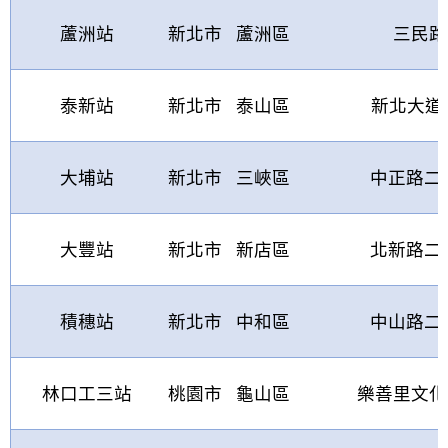
蘆洲站
新北市
蘆洲區
三民路
泰新站
新北市
泰山區
新北大道
大埔站
新北市
三峽區
中正路二
大豐站
新北市
新店區
北新路二
積穗站
新北市
中和區
中山路二
林口工三站
桃園市
龜山區
樂善里文化