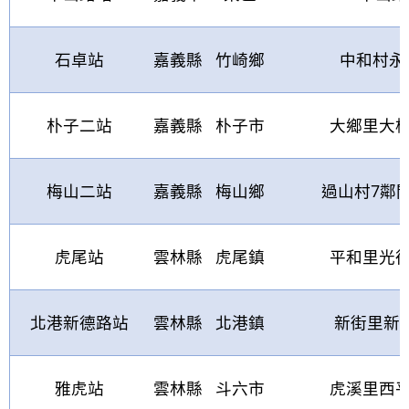
石卓站
嘉義縣
竹崎鄉
中和村永
朴子二站
嘉義縣
朴子市
大鄉里大
梅山二站
嘉義縣
梅山鄉
過山村
7
鄰
虎尾站
雲林縣
虎尾鎮
平和里光
北港新德路站
雲林縣
北港鎮
新街里新
雅虎站
雲林縣
斗六市
虎溪里西