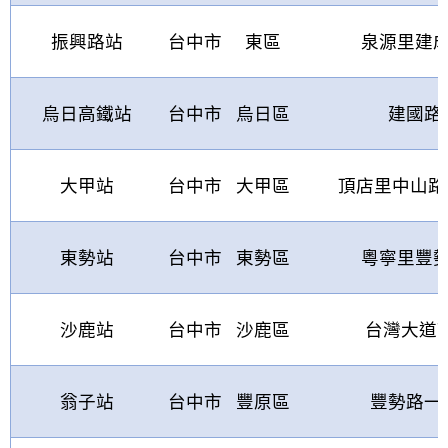
振興路站
台中市
東區
泉源里建
烏日高鐵站
台中市
烏日區
建國路
大甲站
台中市
大甲區
頂店里中山路
東勢站
台中市
東勢區
粵寧里豐
沙鹿站
台中市
沙鹿區
台灣大道
7
翁子站
台中市
豐原區
豐勢路一