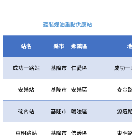
聽裝煤油重點供應站
站名
縣市
鄉鎮區
地
成功一路站
基隆市
仁愛區
成功一
安樂站
基隆市
安樂區
麥金路
碇內站
基隆市
暖暖區
源遠路
東明路站
基隆市
信義區
東明路