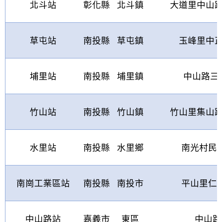
北斗站
彰化縣
北斗鎮
大道里中山
草屯站
南投縣
草屯鎮
玉峰里中
埔里站
南投縣
埔里鎮
中山路三
竹山站
南投縣
竹山鎮
竹山里集山
水里站
南投縣
水里鄉
南光村民
南崗工業區站
南投縣
南投市
平山里仁
中山路站
嘉義市
東區
中山路