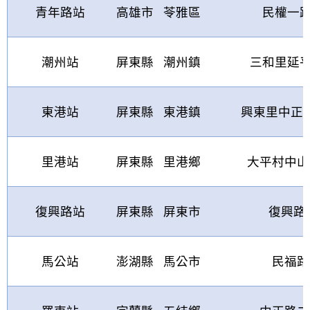
青年路站
高雄市
苓雅區
民權一
潮州站
屏東縣
潮州鎮
三和里延
東港站
屏東縣
東港鎮
興東里中正
里港站
屏東縣
里港鄉
大平村中山
復興路站
屏東縣
屏東市
復興路
馬公站
澎湖縣
馬公市
民福路