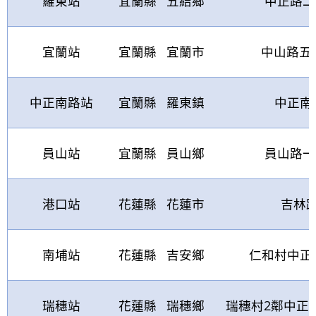
羅東站
宜蘭縣
五結鄉
中正路二
宜蘭站
宜蘭縣
宜蘭市
中山路五
中正南路站
宜蘭縣
羅東鎮
中正南
員山站
宜蘭縣
員山鄉
員山路一
港口站
花蓮縣
花蓮市
吉林
南埔站
花蓮縣
吉安鄉
仁和村中正
瑞穗站
花蓮縣
瑞穗鄉
瑞穗村
2
鄰中正