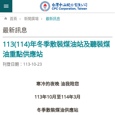
跳到主要內容區塊
:::
:::
首頁
新聞廣場
最新訊息
最新訊息
113(114)年冬季散裝煤油站及聽裝煤
油重點供應站
刊登日期：113-10-23
寒冷的夜晚 油我陪您
113
年
10
月至
114
年
3
月
冬季散裝煤油供應站