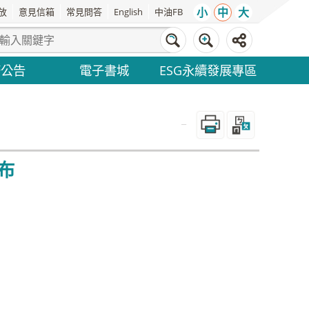
小
中
大
放
意見信箱
常見問答
English
中油FB
務公告
電子書城
ESG永續發展專區
_
布