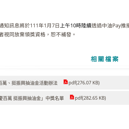
通知訊息將於111年1月7日
上午10時陸續
透過中油Pay推
者視同放棄領獎資格，恕不補發。
相關檔案
pdf(276.07 KB)
慶百萬、挺振興抽油金活動辦法
pdf(282.65 KB)
Y慶百萬 挺振興抽油金」中獎名單