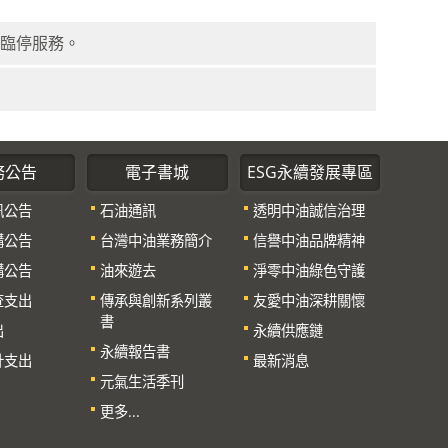
外臨停服務。
務公告
電子書城
ESG永續發展專區
訊公告
石油通訊
透明中油誠信治理
購公告
台灣中油業務簡介
信譽中油品牌精神
購公告
油來遊去
淨零中油綠色守護
查支出
傳承與創新系列叢
友愛中油深耕關懷
書
出
永續供應鏈
永續報告書
計支出
最新消息
元氣生活季刊
更多...