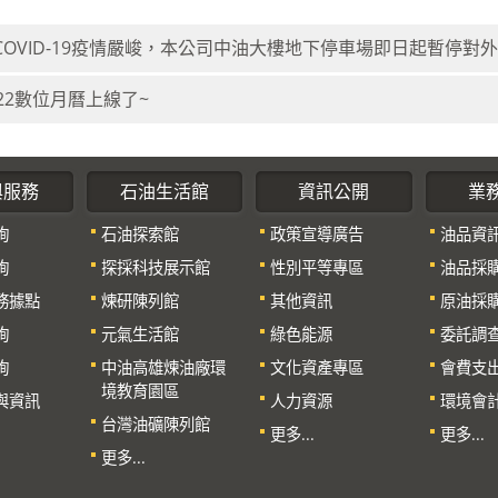
COVID-19疫情嚴峻，本公司中油大樓地下停車場即日起暫停對
022數位月曆上線了~
與服務
石油生活館
資訊公開
業
詢
石油探索館
政策宣導廣告
油品資
詢
探採科技展示館
性別平等專區
油品採
務據點
煉研陳列館
其他資訊
原油採
詢
元氣生活館
綠色能源
委託調
詢
中油高雄煉油廠環
文化資產專區
會費支
境教育園區
與資訊
人力資源
環境會
台灣油礦陳列館
更多...
更多...
更多...