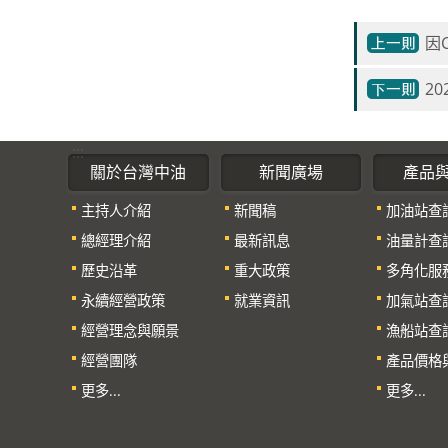
因
2
:::
關於台灣中油
新聞廣場
產品
主持人介紹
新聞稿
加油站查
總經理介紹
最新訊息
油量計查
歷史沿革
重大政策
多角化服
永續經營政策
就業資訊
加氣站查
經營理念與願景
漁船站查
經營團隊
產品價格
更多...
更多...