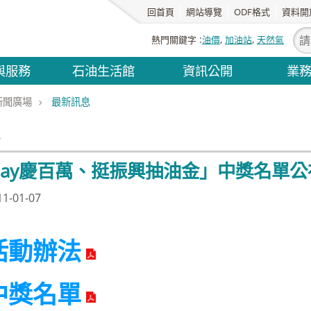
回首頁
網站導覽
ODF格式
資料開
熱門關鍵字
油價
加油站
天然氣
與服務
石油生活館
資訊公開
業
新聞廣場
最新訊息
息
Pay慶百萬、挺振興抽油金」中獎名單公
-01-07
活動辦法
中獎名單