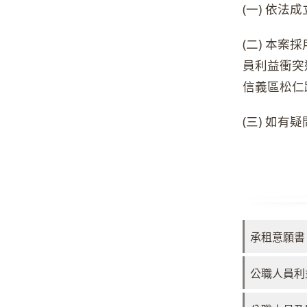
(一) 依
(二) 本
員利益衝突
信義區松仁
(三) 如有
承租意願書
公職人員利