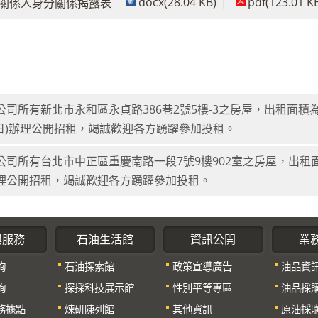
docx(28.04 KB)
pdf(123.01 K
關係人身分關係揭露表
公司所有新北市永和區永貞路386巷2號5樓-3之房屋，出租面積為
5日)辦理公開招租，竭誠歡迎各方踴躍參加投租。
公司所有台北市中正區重慶南路一段7號9樓902室之房屋，出租面積
理公開招租，竭誠歡迎各方踴躍參加投租。
與服務
石油生活館
資訊公開
業
詢
石油探索館
政策宣導廣告
油品資
詢
探採科技展示館
性別平等專區
油品採
務據點
煉研陳列館
其他資訊
原油採