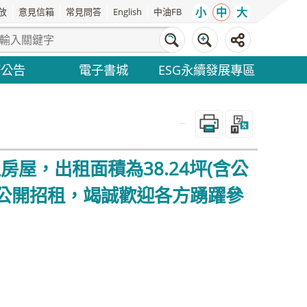
小
中
大
放
意見信箱
常見問答
English
中油FB
務公告
電子書城
ESG永續發展專區
_
房屋，出租面積為38.24坪(含公
理公開招租，竭誠歡迎各方踴躍參