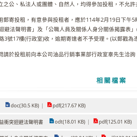
法成立之公、私法人或團體、自然人，均得參加投租，不允
案採用郵寄投租，有意參與投租者，應於114年2月19日下
迴避法聲明書」及「公職人員及關係人身分關係揭露表」(
路3號17樓(行政室)收，逾期寄達者不予受理。(以郵戳為憑
疑問請於投租前向本公司油品行銷事業部行政室辜先生洽詢，電話：
相關檔案
doc(30.5 KB)
pdf(217.67 KB)
odt(18.01 KB)
pdf(125.01 KB)
益衝突迴避法聲明書