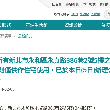
回首頁
網站導覽
ODF格式
資料開
熱門關鍵字
油價
加油站
天然氣
與服務
石油生活館
資訊公開
業
新聞廣場
最新訊息
息
有新北市永和區永貞路386巷2號5樓之
原則僅供作住宅使用，已於本日(5日)辦
。
-02-05
：新北市永和區永貞路386巷2號5樓(B4棟5樓)。