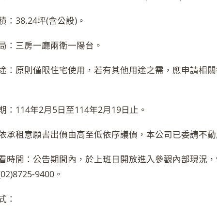
：38.24坪(含公設)。
局：三房一廳兩衛一陽台。
途：原則僅限住宅使用，若有其他用途之需，應申請相關
：114年2月5日至114年2月19日止。
依承租意願書出價由高至低依序議價，本公司已委請不動
看時間：公告期間內，於上班日開放進入參觀內部現況，
2)8725-9400。
式：