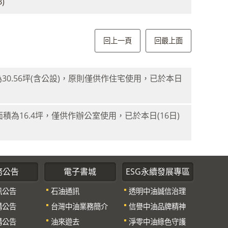
B)
回上一頁
回最上面
30.56坪(含公設)，原則僅供作住宅使用，已於本日
為16.4坪，僅供作辦公室使用，已於本日(16日)
務公告
電子書城
ESG永續發展專區
訊公告
石油通訊
透明中油誠信治理
購公告
台灣中油業務簡介
信譽中油品牌精神
購公告
油來遊去
淨零中油綠色守護