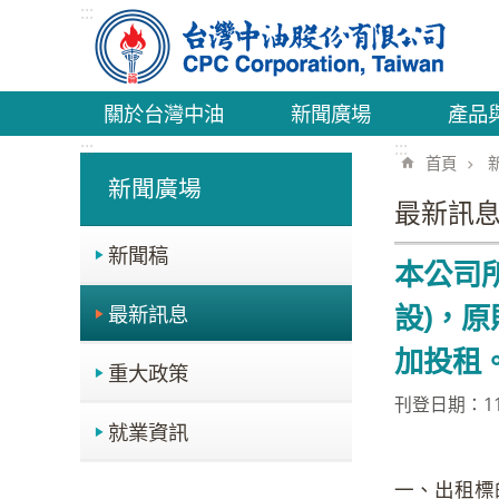
:::
跳到主要內容區塊
關於台灣中油
新聞廣場
產品
:::
:::
首頁
新聞廣場
最新訊
新聞稿
本公司所
設)，
最新訊息
加投租
重大政策
刊登日期：114
就業資訊
一、出租標的