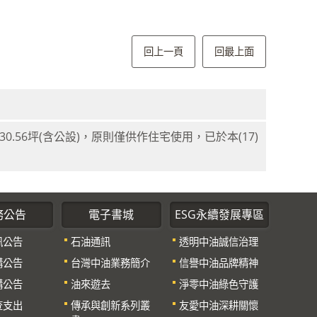
回上一頁
回最上面
.56坪(含公設)，原則僅供作住宅使用，已於本(17)
務公告
電子書城
ESG永續發展專區
訊公告
石油通訊
透明中油誠信治理
購公告
台灣中油業務簡介
信譽中油品牌精神
購公告
油來遊去
淨零中油綠色守護
查支出
傳承與創新系列叢
友愛中油深耕關懷