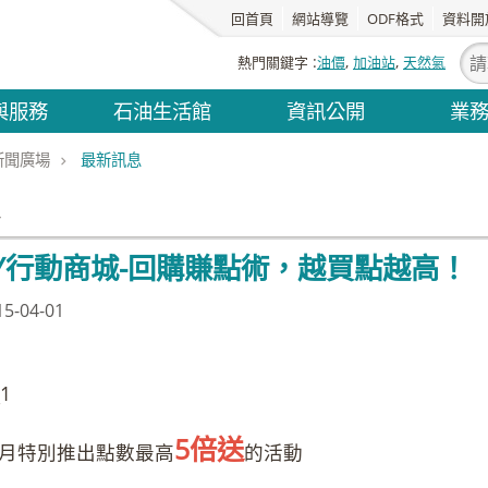
回首頁
網站導覽
ODF格式
資料開
熱門關鍵字
油價
加油站
天然氣
與服務
石油生活館
資訊公開
業
新聞廣場
最新訊息
息
AY行動商城-回購賺點術，越買點越高！
-04-01
5倍送
4 月特別推出點數最高
的活動