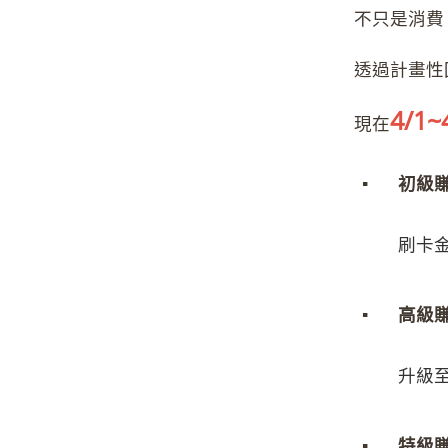
不只是消費
透過計畫性
4/1~
現在
▪
初級賺
刷卡
▪
高級賺
升級
▪
特級賺