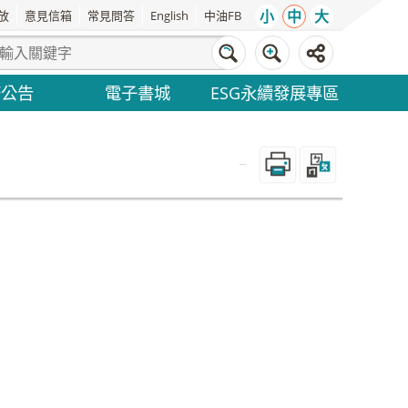
小
中
大
放
意見信箱
常見問答
English
中油FB
務公告
電子書城
ESG永續發展專區
_