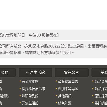
響應世界地球日｜中油80 藝植都在】
公司所有新北市永和區永貞路386巷2號5樓之3房屋，出租面積為30
辦理公開招租，竭誠歡迎各方踴躍參加投租。
與服務
石油生活館
資訊公開
業
詢
石油探索館
政策宣導廣告
油品資
詢
探採科技展示館
性別平等專區
油品採
務據點
煉研陳列館
其他資訊
原油採
詢
元氣生活館
綠色能源
委託調