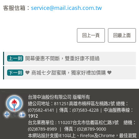
客服信箱：
service@mail.icash.com.tw
回上一頁
回最上面
開幕優惠不間斷，雙重好康不錯過
🧡 商城七夕甜蜜購，獨家好禮加價購 🧡
:::
台灣中油股份有限公司 版權所有
總公司地址：811251高雄市楠梓區左楠路2號 總機：
(07)582-4141 | 傳真：(07)583-4228 | 中油服務專線：
1912
台北業務單位 : 110207台北市信義區松仁路3號 總機：
(02)8789-8989 | 傳真：(02)8789-9000
本網站設計支援IE10以上、Firefox及Chrome，最佳瀏覽