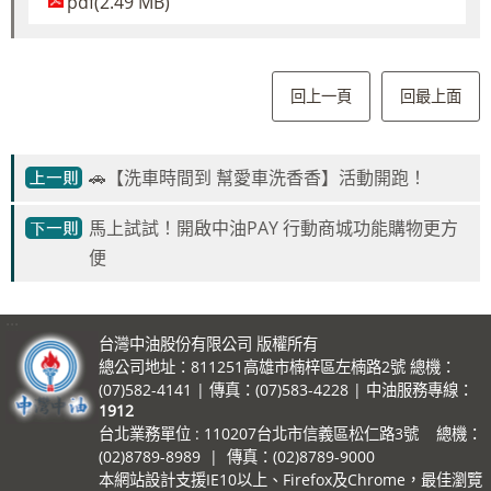
pdf(2.49 MB)
回上一頁
回最上面
🚗【洗車時間到 幫愛車洗香香】活動開跑！
馬上試試！開啟中油PAY 行動商城功能購物更方
便
:::
台灣中油股份有限公司 版權所有
總公司地址：811251高雄市楠梓區左楠路2號 總機：
(07)582-4141 | 傳真：(07)583-4228 | 中油服務專線：
1912
台北業務單位 : 110207台北市信義區松仁路3號 總機：
(02)8789-8989 | 傳真：(02)8789-9000
本網站設計支援IE10以上、Firefox及Chrome，最佳瀏覽