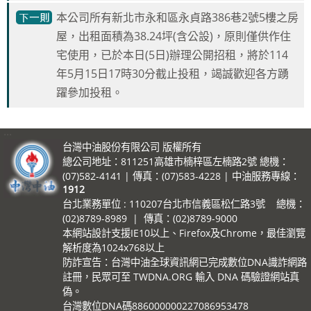
本公司所有新北市永和區永貞路386巷2號5樓之房
屋，出租面積為38.24坪(含公設)，原則僅供作住
宅使用，已於本日(5日)辦理公開招租，將於114
年5月15日17時30分截止投租，竭誠歡迎各方踴
躍參加投租。
:::
台灣中油股份有限公司 版權所有
總公司地址：811251高雄市楠梓區左楠路2號 總機：
(07)582-4141 | 傳真：(07)583-4228 | 中油服務專線：
1912
台北業務單位 : 110207台北市信義區松仁路3號 總機：
(02)8789-8989 | 傳真：(02)8789-9000
本網站設計支援IE10以上、Firefox及Chrome，最佳瀏覽
解析度為1024x768以上
防詐宣告：台灣中油全球資訊網已完成數位DNA識詐網路
註冊，民眾可至 TWDNA.ORG 輸入 DNA 碼驗證網站真
偽。
台灣數位DNA碼886000000227086953478