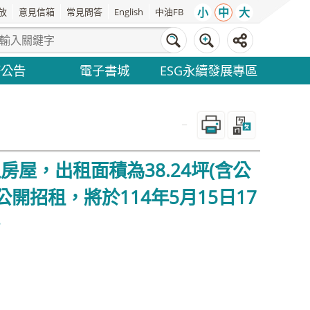
小
中
大
放
意見信箱
常見問答
English
中油FB
務公告
電子書城
ESG永續發展專區
_
房屋，出租面積為38.24坪(含公
開招租，將於114年5月15日17
。