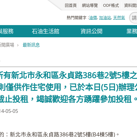
回首頁
網站導覽
ODF格式
資料開
熱門關鍵字
油價
加油站
天然氣
與服務
石油生活館
資訊公開
業
新聞廣場
最新訊息
息
有新北市永和區永貞路386巷2號5樓之
則僅供作住宅使用，已於本日(5日)辦理公
分截止投租，竭誠歡迎各方踴躍參加投租
-05-05
：新北市永和區永貞路386巷2號5樓(B4棟5樓)。