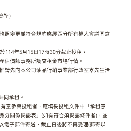
為準)
執照變更並符合規約應經區分所有權人會議同意
14年5月15日17時30分截止投租。
產估價師事務所調查租金市場行情。
惟請先向本公司油品行銷事業部行政室辜先生洽
許共同承租。
w)投租，有意參與投租者，應填妥投租文件中「承租意
身分關係揭露表」(如有符合須揭露條件者)，並
後以電子郵件寄送，截止日後將不再受理(郵寄以