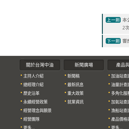
本
2
響
:::
關於台灣中油
新聞廣場
產品
主持人介紹
新聞稿
加油站查
總經理介紹
最新訊息
油量計查
歷史沿革
重大政策
多角化服
永續經營政策
就業資訊
加氣站查
經營理念與願景
漁船站查
經營團隊
產品價格
更多...
更多...