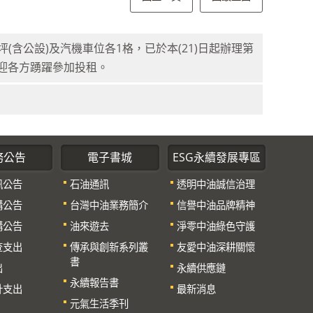
坪(含公設)及汽機車位各1格，已於本(21)日起辦理第
歡迎各方踴躍參加投租。
務公告
電子書城
ESG永續發展專區
訊公告
石油通訊
透明中油誠信治理
購公告
台灣中油業務簡介
信譽中油品牌精神
購公告
油來遊去
淨零中油綠色守護
查支出
傳承與創新系列叢
友愛中油深耕關懷
書
出
永續供應鏈
永續報告書
計支出
最新消息
元氣生活季刊