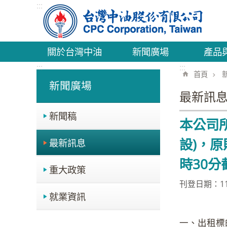
:::
跳到主要內容區塊
關於台灣中油
新聞廣場
產品
:::
:::
首頁
新聞廣場
最新訊
新聞稿
本公司所
設)，原
最新訊息
時30
重大政策
刊登日期：114
就業資訊
一、出租標的