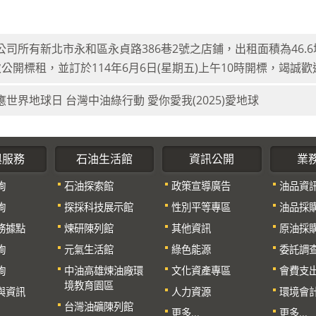
公司所有新北市永和區永貞路386巷2號之店鋪，出租面積為46.6
次公開標租，並訂於114年6月6日(星期五)上午10時開標，竭誠
應世界地球日 台灣中油綠行動 愛你愛我(2025)愛地球
與服務
石油生活館
資訊公開
業
詢
石油探索館
政策宣導廣告
油品資
詢
探採科技展示館
性別平等專區
油品採
務據點
煉研陳列館
其他資訊
原油採
詢
元氣生活館
綠色能源
委託調
詢
中油高雄煉油廠環
文化資產專區
會費支
境教育園區
與資訊
人力資源
環境會
台灣油礦陳列館
更多...
更多...