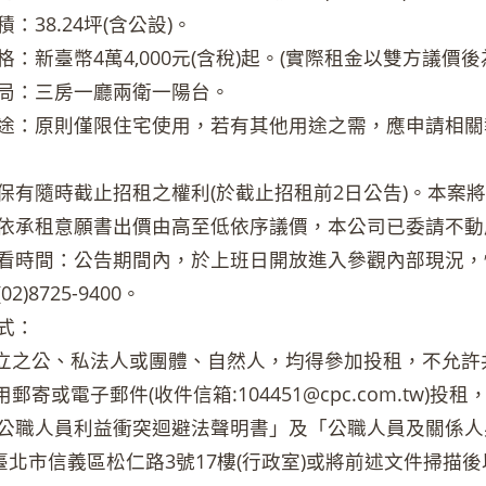
：38.24坪(含公設)。
：新臺幣4萬4,000元(含稅)起。(實際租金以雙方議價後
局：三房一廳兩衛一陽台。
途：原則僅限住宅使用，若有其他用途之需，應申請相關
保有隨時截止招租之權利(於截止招租前2日公告)。本案將於1
依承租意願書出價由高至低依序議價，本公司已委請不動
看時間：公告期間內，於上班日開放進入參觀內部現況，
2)8725-9400。
式：
法成立之公、私法人或團體、自然人，均得參加投租，不允
採用郵寄或電子郵件(收件信箱:104451@cpc.com.t
公職人員利益衝突迴避法聲明書」及「公職人員及關係人
0臺北市信義區松仁路3號17樓(行政室)或將前述文件掃描