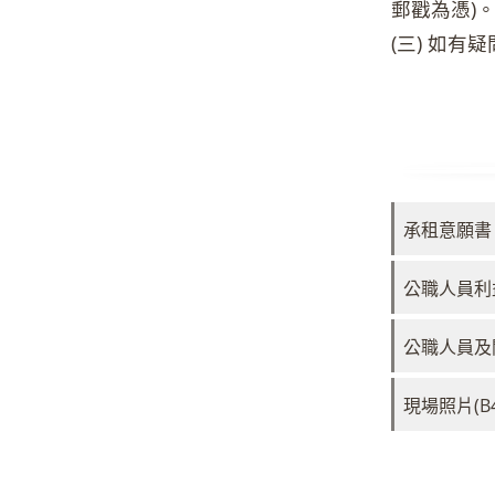
郵戳為憑)
(三) 如有
承租意願書
公職人員利
公職人員及
現場照片(B4