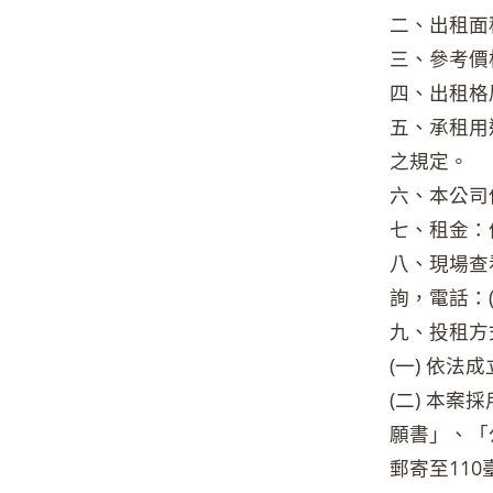
二、出租面積
三、參考價格
四、出租格
五、承租用
之規定。
六、本公司
七、租金：
八、現場查
詢，電話：(0
九、投租方
(一) 依
(二) 本案
願書」、「
郵寄至11