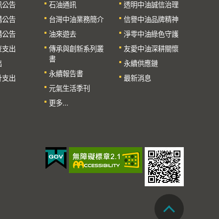
訊公告
石油通訊
透明中油誠信治理
購公告
台灣中油業務簡介
信譽中油品牌精神
購公告
油來遊去
淨零中油綠色守護
查支出
傳承與創新系列叢
友愛中油深耕關懷
書
出
永續供應鏈
永續報告書
計支出
最新消息
元氣生活季刊
更多...