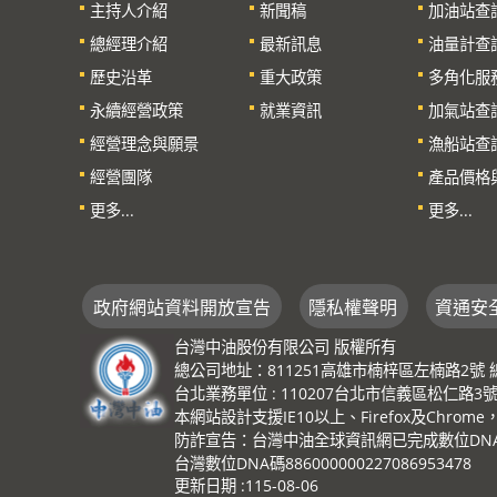
主持人介紹
新聞稿
加油站查
總經理介紹
最新訊息
油量計查
歷史沿革
重大政策
多角化服
永續經營政策
就業資訊
加氣站查
經營理念與願景
漁船站查
經營團隊
產品價格
更多...
更多...
政府網站資料開放宣告
隱私權聲明
資通安
台灣中油股份有限公司 版權所有
總公司地址：811251高雄市楠梓區左楠路2號 總機：(0
台北業務單位 : 110207台北市信義區松仁路3號 總機
本網站設計支援IE10以上、Firefox及Chrom
防詐宣告：台灣中油全球資訊網已完成數位DNA識
台灣數位DNA碼886000000227086953478
更新日期
115-08-06