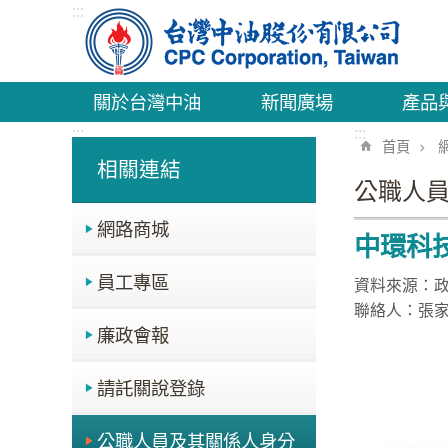
:::
跳到主要內容區塊
關於台灣中油
新聞廣場
產品
:::
:::
首頁
相關連結
公職人
網路商城
中環科技
員工專區
資料來源：
聯絡人：張
廉政會報
請託關說登錄
公職人員及其關係人身分