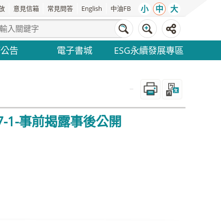
小
中
大
放
意見信箱
常見問答
English
中油FB
務公告
電子書城
ESG永續發展專區
_
7-1-事前揭露事後公開