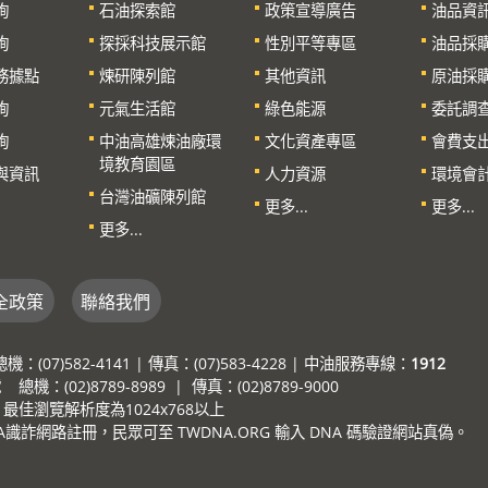
詢
石油探索館
政策宣導廣告
油品資
詢
探採科技展示館
性別平等專區
油品採
務據點
煉研陳列館
其他資訊
原油採
詢
元氣生活館
綠色能源
委託調
詢
中油高雄煉油廠環
文化資產專區
會費支
境教育園區
與資訊
人力資源
環境會
台灣油礦陳列館
更多...
更多...
更多...
全政策
聯絡我們
7)582-4141 | 傳真：(07)583-4228 | 中油服務專線：
1912
：(02)8789-8989 | 傳真：(02)8789-9000
e，最佳瀏覽解析度為1024x768以上
詐網路註冊，民眾可至 TWDNA.ORG 輸入 DNA 碼驗證網站真偽。