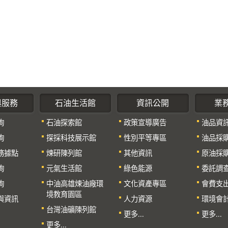
與服務
石油生活館
資訊公開
業
詢
石油探索館
政策宣導廣告
油品資
詢
探採科技展示館
性別平等專區
油品採
務據點
煉研陳列館
其他資訊
原油採
詢
元氣生活館
綠色能源
委託調
詢
中油高雄煉油廠環
文化資產專區
會費支
境教育園區
與資訊
人力資源
環境會
台灣油礦陳列館
更多...
更多...
更多...