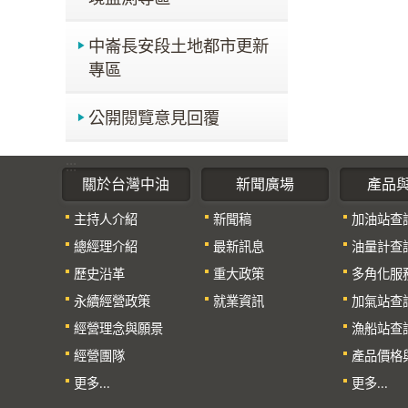
中崙長安段土地都市更新
專區
公開閱覽意見回覆
:::
關於台灣中油
新聞廣場
產品
主持人介紹
新聞稿
加油站查
總經理介紹
最新訊息
油量計查
歷史沿革
重大政策
多角化服
永續經營政策
就業資訊
加氣站查
經營理念與願景
漁船站查
經營團隊
產品價格
更多...
更多...