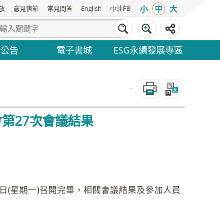
小
中
大
放
意見信箱
常見問答
English
中油FB
務公告
電子書城
ESG永續發展專區
_
第27次會議結果
4日(星期一)召開完畢，相關會議結果及參加人員