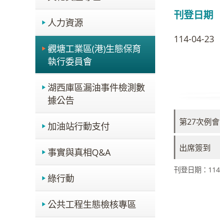
刊登日期
人力資源
114-04-23
觀塘工業區(港)生態保育
執行委員會
湖西庫區漏油事件檢測數
據公告
第27次例
加油站行動支付
出席簽到
事實與真相Q&A
刊登日期：114-
綠行動
公共工程生態檢核專區