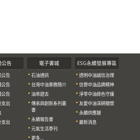
務公告
電子書城
ESG永續發展專區
訊公告
石油通訊
透明中油誠信治理
購公告
台灣中油業務簡介
信譽中油品牌精神
購公告
油來遊去
淨零中油綠色守護
查支出
傳承與創新系列叢
友愛中油深耕關懷
書
出
永續供應鏈
永續報告書
計支出
最新消息
元氣生活季刊
更多...