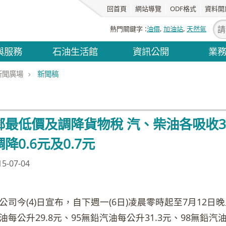
回首頁
網站導覽
ODF格式
資料開
熱門關鍵字
油價
加油站
天然氣
與服務
石油生活館
資訊公開
業
新聞廣場
新聞稿
最低價及調降貨物稅 汽、柴油各吸收3.7元及
降0.6元及0.7元
-07-04
今(4)日宣布，自下週一(6日)凌晨零時起至7月12日晚
油每公升29.8元、95無鉛汽油每公升31.3元、98無鉛汽