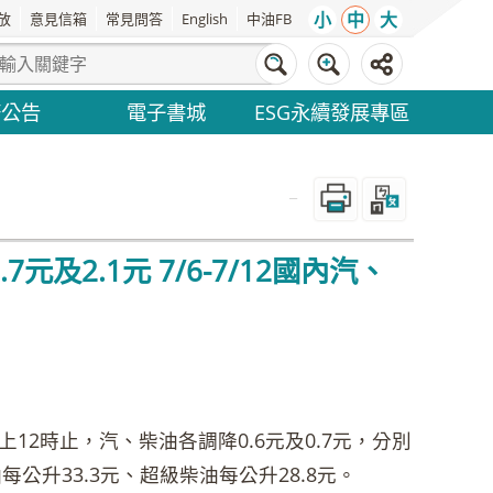
小
中
大
放
意見信箱
常見問答
English
中油FB
務公告
電子書城
ESG永續發展專區
_
2.1元 7/6-7/12國內汽、
上12時止，汽、柴油各調降0.6元及0.7元，分別
油每公升33.3元、超級柴油每公升28.8元。