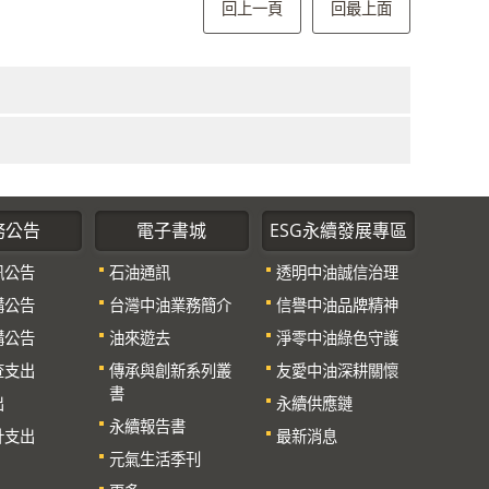
回上一頁
回最上面
務公告
電子書城
ESG永續發展專區
訊公告
石油通訊
透明中油誠信治理
購公告
台灣中油業務簡介
信譽中油品牌精神
購公告
油來遊去
淨零中油綠色守護
查支出
傳承與創新系列叢
友愛中油深耕關懷
書
出
永續供應鏈
永續報告書
計支出
最新消息
元氣生活季刊