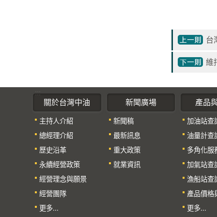
台
維
:::
關於台灣中油
新聞廣場
產品
主持人介紹
新聞稿
加油站查
總經理介紹
最新訊息
油量計查
歷史沿革
重大政策
多角化服
永續經營政策
就業資訊
加氣站查
經營理念與願景
漁船站查
經營團隊
產品價格
更多...
更多...