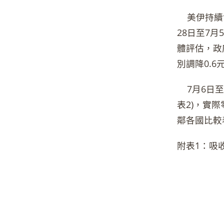
美伊持續協
28日至7
體評估，政
別調降0.6
7月6日至
表2)，實
鄰各國比較
附表1：吸