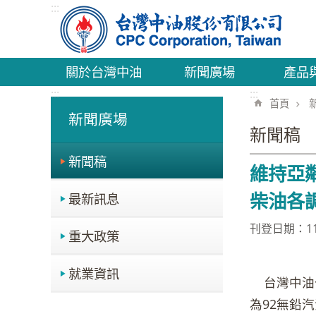
:::
跳到主要內容區塊
關於台灣中油
新聞廣場
產品
:::
:::
首頁
新聞廣場
新聞稿
新聞稿
維持亞鄰
柴油各調
最新訊息
刊登日期：115
重大政策
就業資訊
台灣中油公司
為92無鉛汽