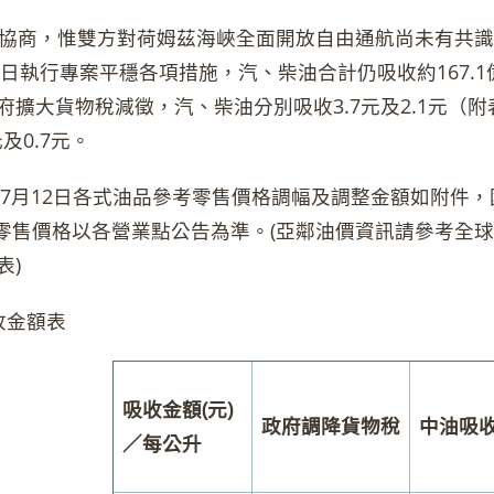
商，惟雙方對荷姆茲海峽全面開放自由通航尚未有共識
月5日執行專案平穩各項措施，汽、柴油合計仍吸收約167
府擴大貨物稅減徵，汽、柴油分別吸收3.7元及2.1元（附
元及0.7元。
7月12日各式油品參考零售價格調幅及調整金額如附件，
際零售價格以各營業點公告為準。(亞鄰油價資訊請參考全
表)
收金額表
吸收金額(元)
政府調降貨物稅
中油吸
／每公升