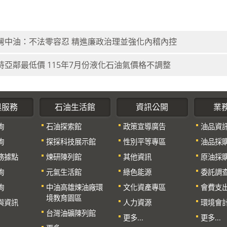
灣中油：不法零容忍 精進廉政治理並強化內稽內控
持亞鄰最低價 115年7月份液化石油氣價格不調整
與服務
石油生活館
資訊公開
業
詢
石油探索館
政策宣導廣告
油品資
詢
探採科技展示館
性別平等專區
油品採
務據點
煉研陳列館
其他資訊
原油採
詢
元氣生活館
綠色能源
委託調
詢
中油高雄煉油廠環
文化資產專區
會費支
境教育園區
與資訊
人力資源
環境會
台灣油礦陳列館
更多...
更多...