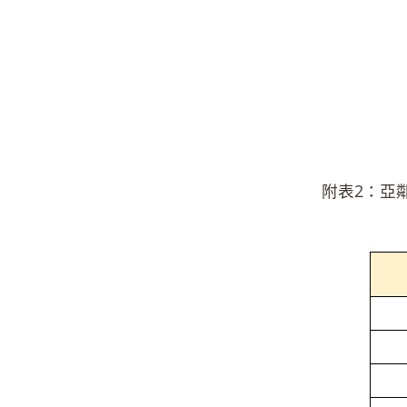
附表2：亞
單