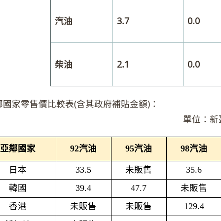
汽油
3.7
0.0
柴油
2.1
0.0
鄰國家零售價比較表(含其政府補貼金額)：
位：新臺幣元/
亞鄰國家
92
汽油
95
汽油
98
汽油
日本
33.5
未販售
35.6
韓國
39.4
47.7
未販售
香港
未販售
未販售
129.4