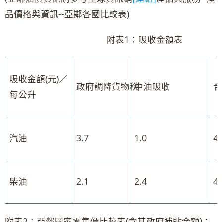
品價格與資訊--亞鄰各國比較表)
附表1：吸收金額表
吸收金額(元)／
政府調降貨物稅
中油吸收
合
每公升
汽油
3.7
1.0
4.
柴油
2.1
2.4
4.
附表2：亞鄰國家零售價比較表(含其政府補貼金額)：