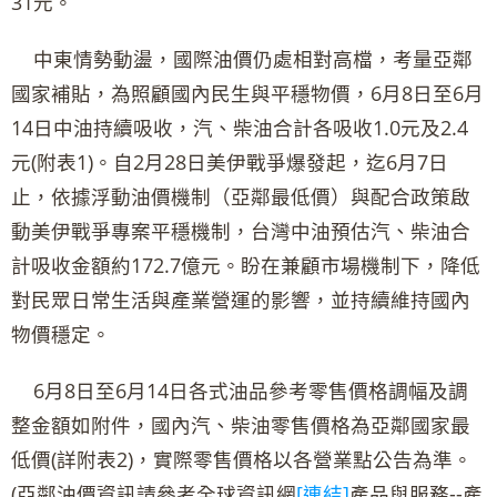
31元。
中東情勢動盪，國際油價仍處相對高檔，考量亞鄰
國家補貼，為照顧國內民生與平穩物價，6月8日至6月
14日中油持續吸收，汽、柴油合計各吸收1.0元及2.4
元(附表1)。自2月28日美伊戰爭爆發起，迄6月7日
止，依據浮動油價機制（亞鄰最低價）與配合政策啟
動美伊戰爭專案平穩機制，台灣中油預估汽、柴油合
計吸收金額約172.7億元。盼在兼顧市場機制下，降低
對民眾日常生活與產業營運的影響，並持續維持國內
物價穩定。
6月8日至6月14日各式油品參考零售價格調幅及調
整金額如附件，國內汽、柴油零售價格為亞鄰國家最
低價(詳附表2)，實際零售價格以各營業點公告為準。
(亞鄰油價資訊請參考全球資訊網
[連結]
產品與服務--產