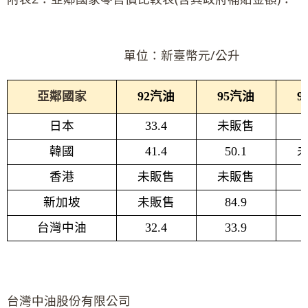
單位：新臺幣元/公升
亞鄰國家
92
汽油
95
汽油
9
日本
33.4
未販售
韓國
41.4
50.1
香港
未販售
未販售
1
新加坡
未販售
84.9
台灣中油
32.4
33.9
台灣中油股份有限公司