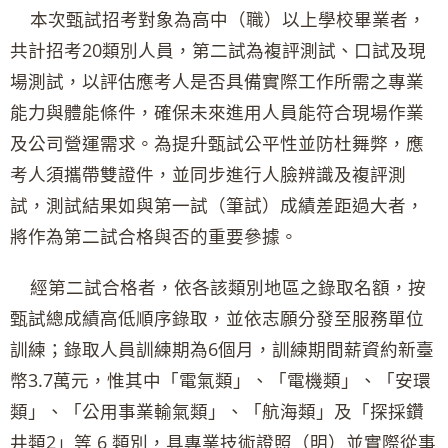
本次甄試招考對象為高中（職）以上學校畢業者，
共計招考20類別人員，第二試為複評測試、口試及現
場測試，以評估應考人是否具備實際工作所需之專業
能力與體能條件，確保未來進用人員能符合現場作業
及公司營運需求。為提升甄試公平性並防杜舞弊，應
考人須攜帶雙證件，並同步進行人臉辨識及複評測
試，測試結果如與第一試（筆試）成績差距過大者，
將作為第二試合格與否的重要參據。
經第二試合格者，依各該類別地區之錄取名額，按
甄試總成績高低順序錄取，並依志願分發至服務單位
訓練；錄取人員訓練期為6個月，訓練期間薪資約新臺
幣3.7萬元，惟其中「電氣類」、「電機類」、「安環
類」、「公用事業輸氣類」、「航海類」及「探採鑽
井類2」等 6 類別，具專業技術證照（明）並實際從事