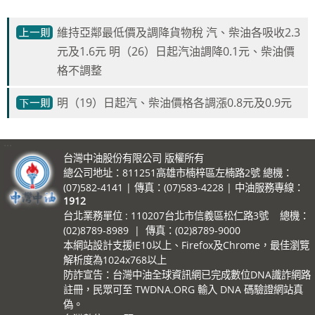
維持亞鄰最低價及調降貨物稅 汽、柴油各吸收2.3
元及1.6元 明（26）日起汽油調降0.1元、柴油價
格不調整
明（19）日起汽、柴油價格各調漲0.8元及0.9元
:::
台灣中油股份有限公司 版權所有
總公司地址：811251高雄市楠梓區左楠路2號 總機：
(07)582-4141 | 傳真：(07)583-4228 | 中油服務專線：
1912
台北業務單位 : 110207台北市信義區松仁路3號 總機：
(02)8789-8989 | 傳真：(02)8789-9000
本網站設計支援IE10以上、Firefox及Chrome，最佳瀏覽
解析度為1024x768以上
防詐宣告：台灣中油全球資訊網已完成數位DNA識詐網路
註冊，民眾可至 TWDNA.ORG 輸入 DNA 碼驗證網站真
偽。