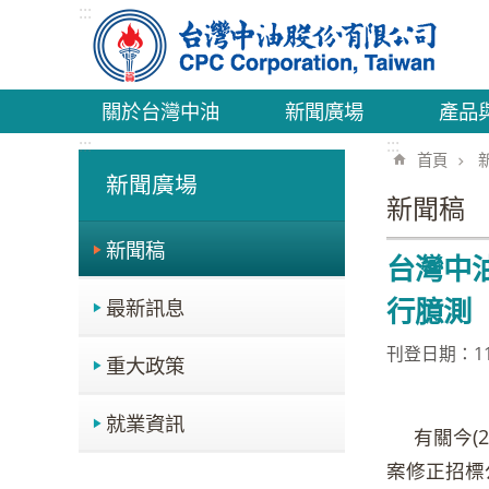
:::
跳到主要內容區塊
關於台灣中油
新聞廣場
產品
:::
:::
首頁
新聞廣場
新聞稿
新聞稿
台灣中
行臆測
最新訊息
刊登日期：114
重大政策
就業資訊
有關今(2
案修正招標