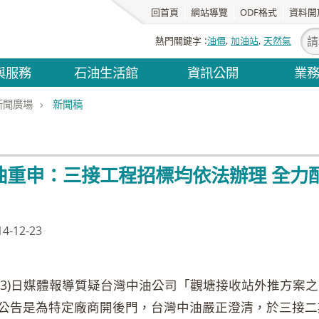
回首頁
網站導覽
ODF格式
資料開
熱門關鍵字
油價
加油站
天然氣
與服務
石油生活館
資訊公開
業
新聞廣場
新聞稿
油重申：三接工程招標均依法辦理 全力
-12-23
3)日媒體報導質疑台灣中油公司「觀塘接收站外推方案
公告是為特定廠商開後門，台灣中油嚴正澄清，於三接二