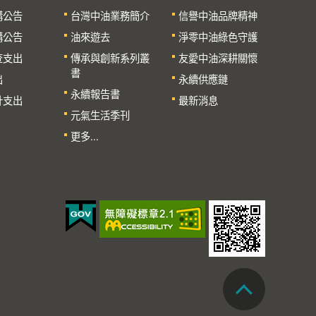
購公告
台灣中油業務簡介
信譽中油品牌精神
購公告
油來遊去
淨零中油綠色守護
查支出
傳承與創新系列叢
友愛中油深耕關懷
書
出
永續供應鏈
永續報告書
計支出
最新消息
元氣生活季刊
更多...