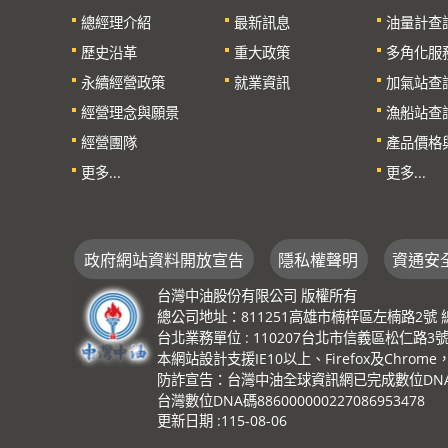
總經理介紹
最新訊息
油量計查
歷史沿革
重大政策
多角化服
永續經營政策
就業資訊
加氣站查
經營理念與願景
漁船站查
經營團隊
產品價格
更多...
更多...
政府網站資料開放宣告
隱私權聲明
資通安
台灣中油股份有限公司 版權所有
總公司地址：811251高雄市楠梓區左楠路2號 總機：(0
台北業務單位 : 110207台北市信義區松仁路3號 總機
本網站設計支援IE10以上、Firefox及Chrom
防詐宣告：台灣中油全球資訊網已完成數位DNA識
台灣數位DNA碼886000000227086953478
更新日期
115-08-06