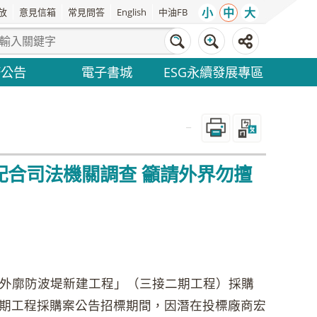
小
中
大
放
意見信箱
常見問答
English
中油FB
務公告
電子書城
ESG永續發展專區
_
配合司法機關調查 籲請外界勿擅
之外廓防波堤新建工程」（三接二期工程）採購
期工程採購案公告招標期間，因潛在投標廠商宏