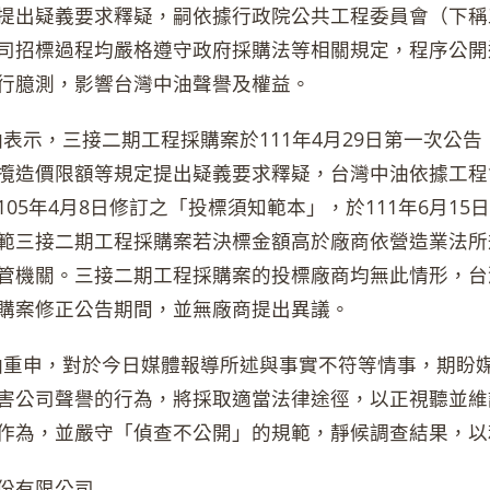
提出疑義要求釋疑，嗣依據行政院公共工程委員會（下稱
司招標過程均嚴格遵守政府採購法等相關規定，程序公開
行臆測，影響台灣中油聲譽及權益。
示，三接二期工程採購案於111年4月29日第一次公告
攬造價限額等規定提出疑義要求釋疑，台灣中油依據工程會98年
05年4月8日修訂之「投標須知範本」，於111年6月15
範三接二期工程採購案若決標金額高於廠商依營造業法所
管機關。三接二期工程採購案的投標廠商均無此情形，台
購案修正公告期間，並無廠商提出異議。
申，對於今日媒體報導所述與事實不符等情事，期盼媒
害公司聲譽的行為，將採取適當法律途徑，以正視聽並維
作為，並嚴守「偵查不公開」的規範，靜候調查結果，以
份有限公司