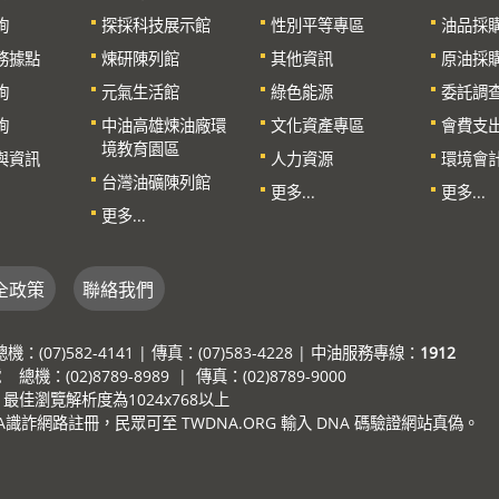
詢
探採科技展示館
性別平等專區
油品採
務據點
煉研陳列館
其他資訊
原油採
詢
元氣生活館
綠色能源
委託調
詢
中油高雄煉油廠環
文化資產專區
會費支
境教育園區
與資訊
人力資源
環境會
台灣油礦陳列館
更多...
更多...
更多...
全政策
聯絡我們
7)582-4141 | 傳真：(07)583-4228 | 中油服務專線：
1912
：(02)8789-8989 | 傳真：(02)8789-9000
e，最佳瀏覽解析度為1024x768以上
詐網路註冊，民眾可至 TWDNA.ORG 輸入 DNA 碼驗證網站真偽。