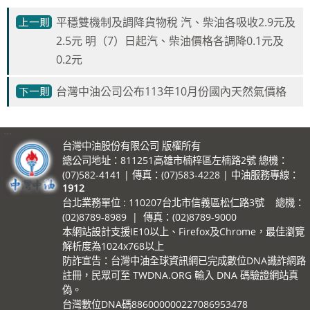
平穩雙機制及調降貨物稅 汽、柴油各吸收2.9元及
2.5元 明（7）日起汽、柴油價格各調降0.1元及
0.2元
台灣中油公司公布113年10月份國內天然氣價格
:::
台灣中油股份有限公司 版權所有
總公司地址：811251高雄市楠梓區左楠路2號 總機：
(07)582-4141 | 傳真：(07)583-4228 | 中油服務專線：
1912
台北業務單位 : 110207台北市信義區松仁路3號 總機：
(02)8789-8989 | 傳真：(02)8789-9000
本網站設計支援IE10以上、Firefox及Chrome，最佳瀏覽
解析度為1024x768以上
防詐宣告：台灣中油全球資訊網已完成數位DNA識詐網路
註冊，民眾可至 TWDNA.ORG 輸入 DNA 碼驗證網站真
偽。
台灣數位DNA碼886000000227086953478