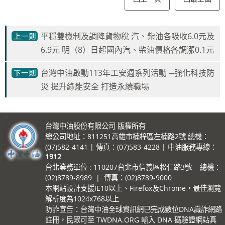
平穩雙機制及調降貨物稅 汽、柴油各吸收6.0元及
6.9元 明（8）日起國內汽、柴油價格各調漲0.1元
台灣中油啟動113年工安週系列活動 ─強化科技防
災 提升綠能安全 打造永續職場
:::
台灣中油股份有限公司 版權所有
總公司地址：811251高雄市楠梓區左楠路2號 總機：
(07)582-4141 | 傳真：(07)583-4228 | 中油服務專線：
1912
台北業務單位 : 110207台北市信義區松仁路3號 總機：
(02)8789-8989 | 傳真：(02)8789-9000
本網站設計支援IE10以上、Firefox及Chrome，最佳瀏覽
解析度為1024x768以上
防詐宣告：台灣中油全球資訊網已完成數位DNA識詐網路
註冊，民眾可至 TWDNA.ORG 輸入 DNA 碼驗證網站真