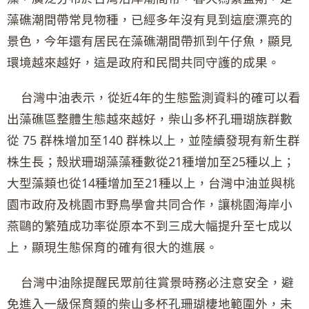
藻礁潮間帶常見物種，已經多年沒有見到這麼漂亮的
景色，今年還有居民在藻礁潮間帶抓到午仔魚，顯見
環境越來越好，這是政府和民間共同守護的成果。
台灣中油表示，從近4年的生態監測資料的確可以看
出藻礁區整體生態越來越好，柴山多杯孔珊瑚族群數
從 75 群株增加至140 群株以上，並陸續發現有新生群
株生長；殼狀珊瑚藻藻種數從21種增加至25種以上；
大型藻類也從14種增加至21種以上，台灣中油並與桃
園市政府及桃園市野鳥學會共同合作，讓桃園海岸小
燕鷗的繁殖成功率從原本不到三成大幅提升至七成以
上，顯現生態保育的確有很大的進展。
台灣中油除提醒民眾前往賞景時務必注意安全，避
免進入一級保育類的柴山多杯孔珊瑚棲地範圍外，未