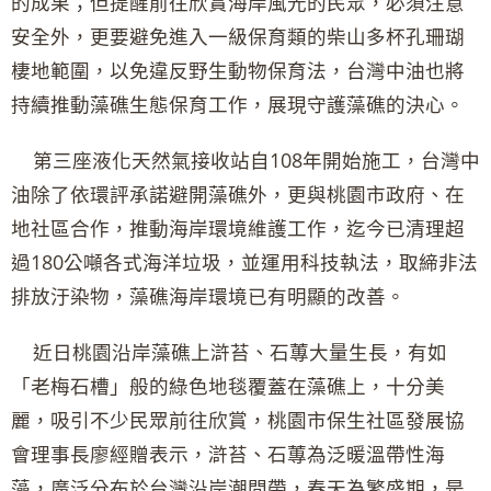
的成果；但提醒前往欣賞海岸風光的民眾，必須注意
安全外，更要避免進入一級保育類的柴山多杯孔珊瑚
棲地範圍，以免違反野生動物保育法，台灣中油也將
持續推動藻礁生態保育工作，展現守護藻礁的決心。
第三座液化天然氣接收站自108年開始施工，台灣中
油除了依環評承諾避開藻礁外，更與桃園市政府、在
地社區合作，推動海岸環境維護工作，迄今已清理超
過180公噸各式海洋垃圾，並運用科技執法，取締非法
排放汙染物，藻礁海岸環境已有明顯的改善。
近日桃園沿岸藻礁上滸苔、石蓴大量生長，有如
「老梅石槽」般的綠色地毯覆蓋在藻礁上，十分美
麗，吸引不少民眾前往欣賞，桃園市保生社區發展協
會理事長廖經贈表示，滸苔、石蓴為泛暖溫帶性海
藻，廣泛分布於台灣沿岸潮間帶，春天為繁盛期，是