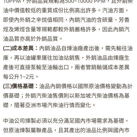
10PPM，外銷品質規範為500~10000 PPM，且外銷柴
油中價值較低的重質成份比例高出許多。汽油方面，
即使內外銷之辛烷值相同，內銷汽油的含硫量、芳香
烴及烯烴含量等規範都較外銷嚴格許多，因此內銷汽
油品質亦高於外銷品質。
(二)成本差異：
內銷油品自煉油廠產出後，需先輸往油
庫，再以油罐車運往加油站銷售，外銷油品由煉廠生
產後可直接泵輸至油輪出口，兩者管銷輸儲成本差異
每公升1~2元。
(三)價格基礎：
油品內銷價格以國際原油價格變動為計
價基礎；外銷汽柴油售價則以新加坡汽柴油價格為基
礎，隨著亞洲市場汽柴油行情而變化。
中油公司煉製必須以充分滿足國內市場需求為基礎，
但原油煉製屬聯產品，且其產出的油品比例與國內市