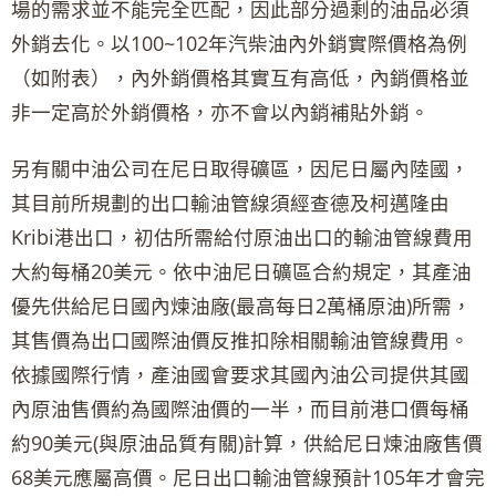
場的需求並不能完全匹配，因此部分過剩的油品必須
外銷去化。以100~102年汽柴油內外銷實際價格為例
（如附表），內外銷價格其實互有高低，內銷價格並
非一定高於外銷價格，亦不會以內銷補貼外銷。
另有關中油公司在尼日取得礦區，因尼日屬內陸國，
其目前所規劃的出口輸油管線須經查德及柯邁隆由
Kribi港出口，初估所需給付原油出口的輸油管線費用
大約每桶20美元。依中油尼日礦區合約規定，其產油
優先供給尼日國內煉油廠(最高每日2萬桶原油)所需，
其售價為出口國際油價反推扣除相關輸油管線費用。
依據國際行情，產油國會要求其國內油公司提供其國
內原油售價約為國際油價的一半，而目前港口價每桶
約90美元(與原油品質有關)計算，供給尼日煉油廠售價
68美元應屬高價。尼日出口輸油管線預計105年才會完