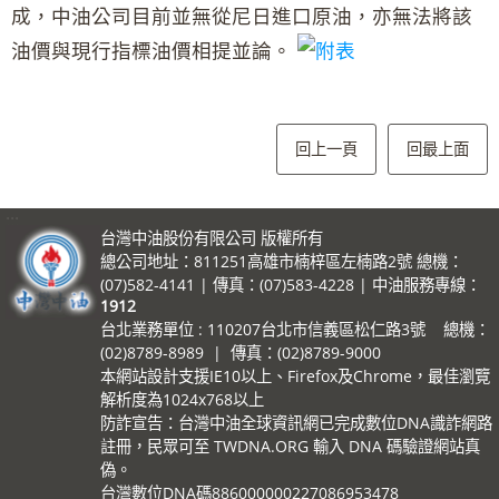
成，中油公司目前並無從尼日進口原油，亦無法將該
油價與現行指標油價相提並論。
回上一頁
回最上面
:::
台灣中油股份有限公司 版權所有
總公司地址：811251高雄市楠梓區左楠路2號 總機：
(07)582-4141 | 傳真：(07)583-4228 | 中油服務專線：
1912
台北業務單位 : 110207台北市信義區松仁路3號 總機：
(02)8789-8989 | 傳真：(02)8789-9000
本網站設計支援IE10以上、Firefox及Chrome，最佳瀏覽
解析度為1024x768以上
防詐宣告：台灣中油全球資訊網已完成數位DNA識詐網路
註冊，民眾可至 TWDNA.ORG 輸入 DNA 碼驗證網站真
偽。
台灣數位DNA碼886000000227086953478