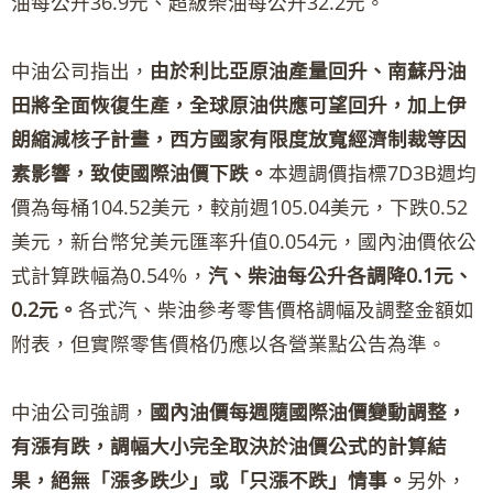
油每公升36.9元、超級柴油每公升32.2元。
中油公司指出，
由於利比亞原油產量回升、南蘇丹油
田將全面恢復生產，全球原油供應可望回升，加上伊
朗縮減核子計畫，西方國家有限度放寬經濟制裁等因
素影響，致使國際油價下跌。
本週調價指標7D3B週均
價為每桶104.52美元，較前週105.04美元，下跌0.52
美元，新台幣兌美元匯率升值0.054元，國內油價依公
式計算跌幅為0.54％，
汽、柴油每公升各調降0.1元、
0.2元。
各式汽、柴油參考零售價格調幅及調整金額如
附表，但實際零售價格仍應以各營業點公告為準。
中油公司強調，
國內油價每週隨國際油價變動調整，
有漲有跌，調幅大小完全取決於油價公式的計算結
果，絕無「漲多跌少」或「只漲不跌」情事。
另外，