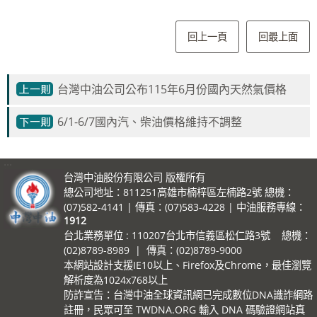
回上一頁
回最上面
台灣中油公司公布115年6月份國內天然氣價格
6/1-6/7國內汽、柴油價格維持不調整
:::
台灣中油股份有限公司 版權所有
總公司地址：811251高雄市楠梓區左楠路2號 總機：
(07)582-4141 | 傳真：(07)583-4228 | 中油服務專線：
1912
台北業務單位 : 110207台北市信義區松仁路3號 總機：
(02)8789-8989 | 傳真：(02)8789-9000
本網站設計支援IE10以上、Firefox及Chrome，最佳瀏覽
解析度為1024x768以上
防詐宣告：台灣中油全球資訊網已完成數位DNA識詐網路
註冊，民眾可至 TWDNA.ORG 輸入 DNA 碼驗證網站真