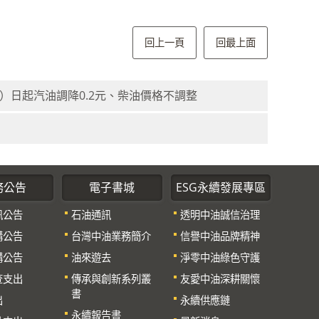
回上一頁
回最上面
0）日起汽油調降0.2元、柴油價格不調整
務公告
電子書城
ESG永續發展專區
訊公告
石油通訊
透明中油誠信治理
購公告
台灣中油業務簡介
信譽中油品牌精神
購公告
油來遊去
淨零中油綠色守護
查支出
傳承與創新系列叢
友愛中油深耕關懷
書
出
永續供應鏈
永續報告書