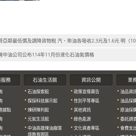
持亞鄰最低價及調降貨物稅 汽、柴油各吸收2.3元及1.6元 明（1
灣中油公司公布114年11月份液化石油氣價格
與服務
石油生活館
資訊公開
業
詢
石油探索館
政策宣導廣告
油品資
詢
探採科技展示館
性別平等專區
油品採
務據點
煉研陳列館
其他資訊
原油採
詢
元氣生活館
綠色能源
委託調
詢
中油高雄煉油廠環
文化資產專區
會費支
境教育園區