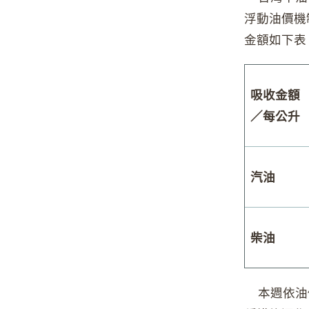
浮動油價機
金額如下表
吸收金額
／每公升
汽油
柴油
本週依油價