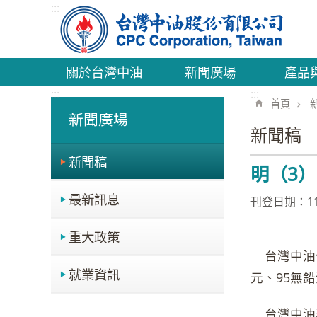
:::
跳到主要內容區塊
關於台灣中油
新聞廣場
產品
:::
:::
首頁
新聞廣場
新聞稿
新聞稿
明（3）
最新訊息
刊登日期：114
重大政策
台灣中油公
就業資訊
元、95無鉛
台灣中油表