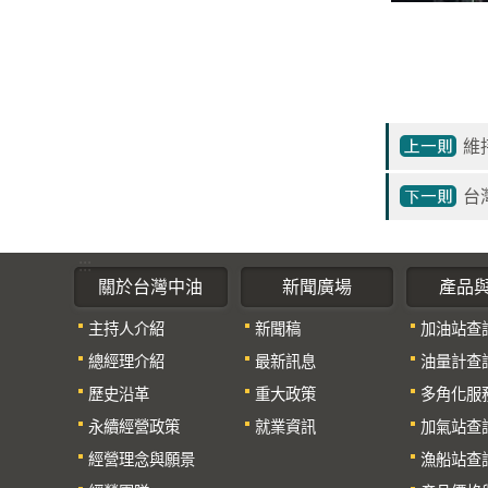
維
台
:::
關於台灣中油
新聞廣場
產品
主持人介紹
新聞稿
加油站查
總經理介紹
最新訊息
油量計查
歷史沿革
重大政策
多角化服
永續經營政策
就業資訊
加氣站查
經營理念與願景
漁船站查