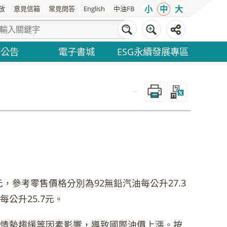
小
中
大
放
意見信箱
常見問答
English
中油FB
務公告
電子書城
ESG永續發展專區
_
，參考零售價格分別為92無鉛汽油每公升27.3
每公升25.7元。
情勢趨緩等因素影響，導致國際油價上漲。按