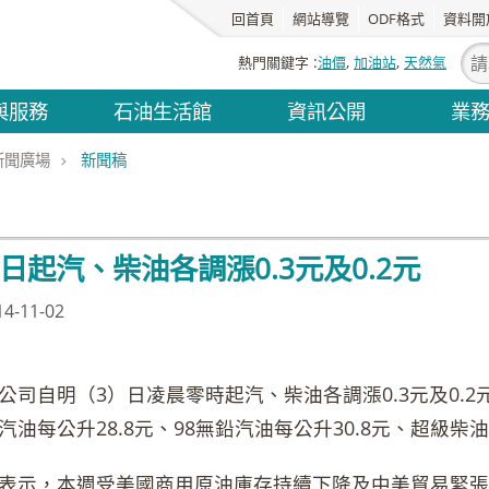
回首頁
網站導覽
ODF格式
資料開
熱門關鍵字
油價
加油站
天然氣
與服務
石油生活館
資訊公開
業
新聞廣場
新聞稿
日起汽、柴油各調漲0.3元及0.2元
-11-02
司自明（3）日凌晨零時起汽、柴油各調漲0.3元及0.2元
汽油每公升28.8元、98無鉛汽油每公升30.8元、超級柴油
示，本週受美國商用原油庫存持續下降及中美貿易緊張