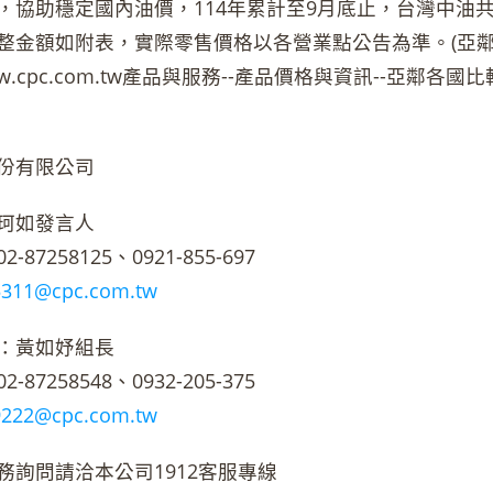
，協助穩定國內油價，114年累計至9月底止，台灣中油共
整金額如附表，實際零售價格以各營業點公告為準。(亞
/www.cpc.com.tw產品與服務--產品價格與資訊--亞鄰各國比
份有限公司
珂如發言人
87258125、0921-855-697
5311@cpc.com.tw
：黃如妤組長
87258548、0932-205-375
9222@cpc.com.tw
務詢問請洽本公司1912客服專線