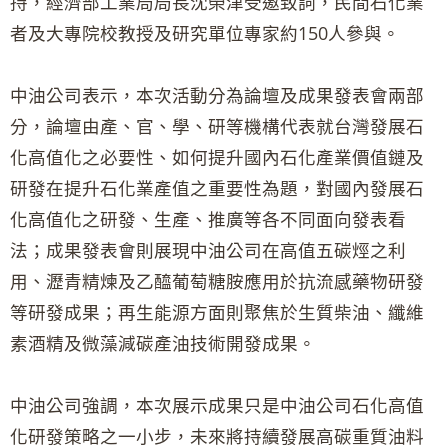
持，經濟部工業局局長沈榮津受邀致詞，民間石化業
者及大專院校教授及研究單位專家約150人參與。
中油公司表示，本次活動分為論壇及成果發表會兩部
分，論壇由產、官、學、研等機構代表就台灣發展石
化高值化之必要性、如何提升國內石化產業價值鏈及
研發在提升石化業產值之重要性為題，對國內發展石
化高值化之研發、生產、推廣等各不同面向發表看
法；成果發表會則展現中油公司在高值五碳烴之利
用、瀝青精煉及乙醯葡萄糖胺應用於抗流感藥物研發
等研發成果；再生能源方面則聚焦於生質柴油、纖維
素酒精及微藻減碳產油技術開發成果。
中油公司強調，本次展示成果只是中油公司石化高值
化研發策略之一小步，未來將持續發展高碳重質油料