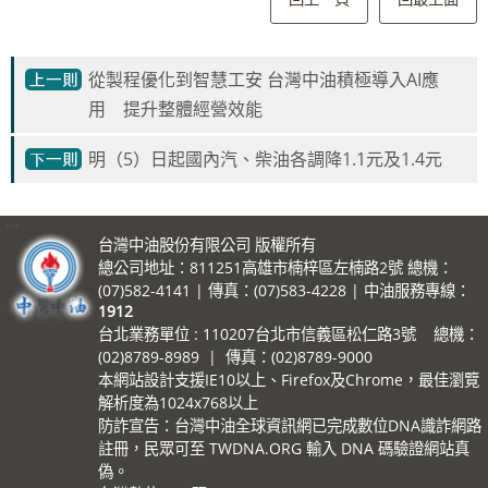
從製程優化到智慧工安 台灣中油積極導入AI應
用 提升整體經營效能
明（5）日起國內汽、柴油各調降1.1元及1.4元
:::
台灣中油股份有限公司 版權所有
總公司地址：811251高雄市楠梓區左楠路2號 總機：
(07)582-4141 | 傳真：(07)583-4228 | 中油服務專線：
1912
台北業務單位 : 110207台北市信義區松仁路3號 總機：
(02)8789-8989 | 傳真：(02)8789-9000
本網站設計支援IE10以上、Firefox及Chrome，最佳瀏覽
解析度為1024x768以上
防詐宣告：台灣中油全球資訊網已完成數位DNA識詐網路
註冊，民眾可至 TWDNA.ORG 輸入 DNA 碼驗證網站真
偽。