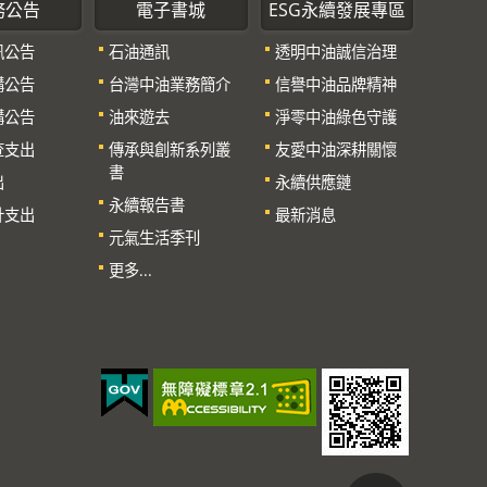
務公告
電子書城
ESG永續發展專區
訊公告
石油通訊
透明中油誠信治理
購公告
台灣中油業務簡介
信譽中油品牌精神
購公告
油來遊去
淨零中油綠色守護
查支出
傳承與創新系列叢
友愛中油深耕關懷
書
出
永續供應鏈
永續報告書
計支出
最新消息
元氣生活季刊
更多...