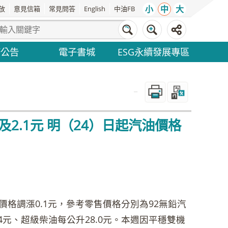
小
中
大
放
意見信箱
常見問答
English
中油FB
務公告
電子書城
ESG永續發展專區
_
2.1元 明（24）日起汽油價格
格調漲0.1元，參考零售價格分別為92無鉛汽
2.4元、超級柴油每公升28.0元。本週因平穩雙機