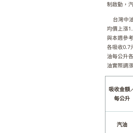
制啟動，汽
台灣中油
均價上漲1
與本週參考
各吸收0.
油每公升各
油實際調漲
吸收金額
每公升
汽油