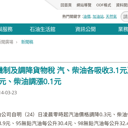
回首頁
網站導覽
ODF格式
資料開
熱門關鍵字
油價
加油站
天然氣
與服務
石油生活館
資訊公開
業
新聞廣場
新聞稿
制及調降貨物稅 汽、柴油各吸收3.1元及
3元、柴油調漲0.1元
-03-23
司自明（24）日凌晨零時起汽油價格調降0.3元、柴油價
8.9元、95無鉛汽油每公升30.4元、98無鉛汽油每公升3