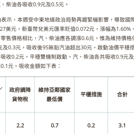
、柴油各吸收0.9元及0.5元。
表示，本週受中東地緣政治局勢再趨緊繃影響，導致國際油
.27美元，新臺幣兌美元匯率貶值0.072元，漲幅為1.
零售價格相比，汽、柴油應各調漲0.6元，惟為維持價格低
7元及0.3元，吸收後95無鉛汽油超出30元，啟動油價平
吸收0.2元，平穩雙機制啟動，汽、柴油各共吸收0.9元及
0.1元。吸收金額如下表：
／
政府調降
維持亞鄰國家
平穩措施
合計
貨物稅
最低價
2.2
0.7
0.2
3.1