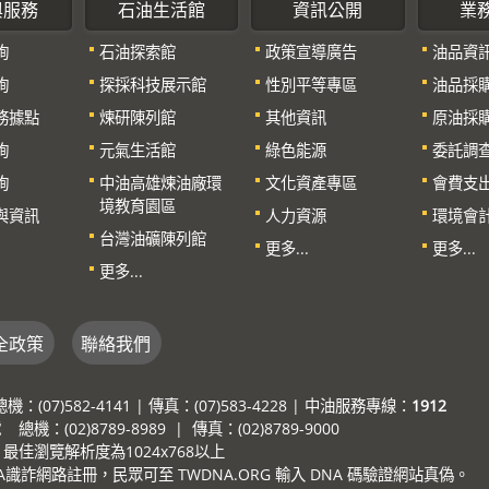
與服務
石油生活館
資訊公開
業
詢
石油探索館
政策宣導廣告
油品資
詢
探採科技展示館
性別平等專區
油品採
務據點
煉研陳列館
其他資訊
原油採
詢
元氣生活館
綠色能源
委託調
詢
中油高雄煉油廠環
文化資產專區
會費支
境教育園區
與資訊
人力資源
環境會
台灣油礦陳列館
更多...
更多...
更多...
全政策
聯絡我們
7)582-4141 | 傳真：(07)583-4228 | 中油服務專線：
1912
：(02)8789-8989 | 傳真：(02)8789-9000
e，最佳瀏覽解析度為1024x768以上
詐網路註冊，民眾可至 TWDNA.ORG 輸入 DNA 碼驗證網站真偽。