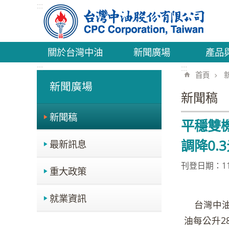
:::
跳到主要內容區塊
關於台灣中油
新聞廣場
產品
:::
:::
首頁
新聞廣場
新聞稿
新聞稿
平穩雙機
調降0.
最新訊息
刊登日期：114
重大政策
就業資訊
台灣中油公
油每公升2