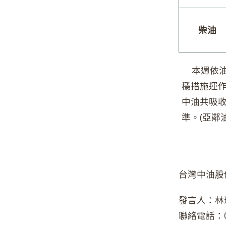
柴油
本週依油價
穩措施運作
中油共吸收
準。(亞鄰油
台灣中油股
發言人：林
聯絡電話：02-