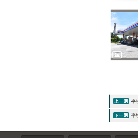
平
平
:::