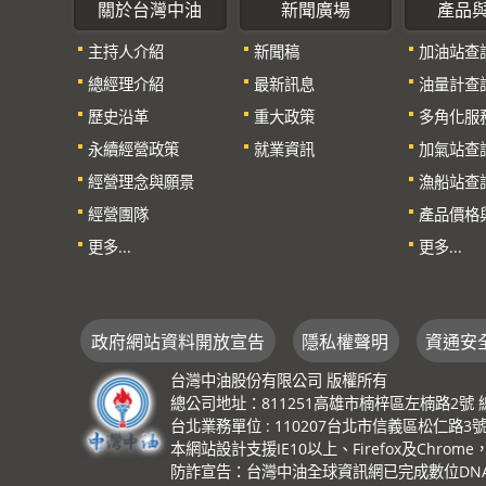
關於台灣中油
新聞廣場
產品
主持人介紹
新聞稿
加油站查
總經理介紹
最新訊息
油量計查
歷史沿革
重大政策
多角化服
永續經營政策
就業資訊
加氣站查
經營理念與願景
漁船站查
經營團隊
產品價格
更多...
更多...
政府網站資料開放宣告
隱私權聲明
資通安
台灣中油股份有限公司 版權所有
總公司地址：811251高雄市楠梓區左楠路2號 總機：(0
台北業務單位 : 110207台北市信義區松仁路3號 總機
本網站設計支援IE10以上、Firefox及Chrom
防詐宣告：台灣中油全球資訊網已完成數位DNA識