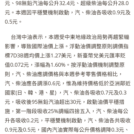
元、98無鉛汽油每公升32.4元、超級柴油每公升28.0
元。本週因平穩雙機制啟動，汽、柴油各吸收0.9元及
0.5元。
台灣中油表示，本週受中東地緣政治局勢再趨緊繃
影響，導致國際油價上漲。浮動油價調整原則調價指
標7D3B週均價上漲1.27美元，新臺幣兌美元匯率貶
值0.072元，漲幅為1.60%。按浮動油價機制調整原
則，汽、柴油應調價格與本週參考零售價格相比，
汽、柴油應各調漲0.6元，惟為維持價格低於亞洲鄰近
國家(日、韓、港、星) ，汽、柴油各吸收0.7元及0.3
元，吸收後95無鉛汽油超出30元，啟動油價平穩措
施，第一階段吸收25%調幅四捨五入，汽、柴油每公
升各吸收0.2元，平穩雙機制啟動，汽、柴油各共吸收
0.9元及0.5元，國內汽油實際每公升價格調降0.3元、