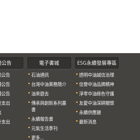
務公告
電子書城
ESG永續發展專區
訊公告
石油通訊
透明中油誠信治理
購公告
台灣中油業務簡介
信譽中油品牌精神
購公告
油來遊去
淨零中油綠色守護
查支出
傳承與創新系列叢
友愛中油深耕關懷
書
出
永續供應鏈
永續報告書
計支出
最新消息
元氣生活季刊
更多...