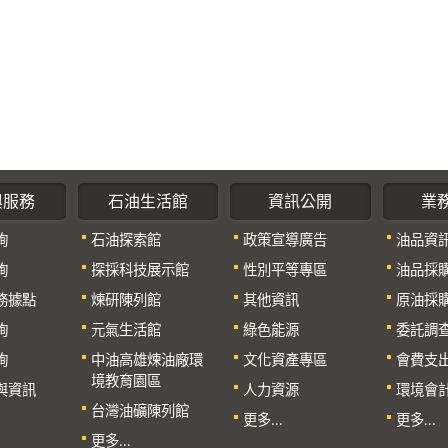
與服務
石油生活館
資訊公開
業
詢
石油探索館
政策宣導廣告
油品資
詢
探採科技展示館
性別平等專區
油品採
務據點
煉研陳列館
其他資訊
原油採
詢
元氣生活館
綠色能源
委託調
詢
中油高雄煉油廠環
文化資產專區
會費支
境教育園區
與資訊
人力資源
環境會
台灣油礦陳列館
更多...
更多...
更多...