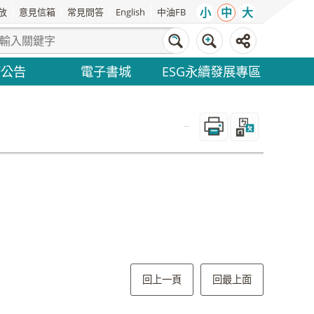
小
中
大
放
意見信箱
常見問答
English
中油FB
務公告
電子書城
ESG永續發展專區
_
回上一頁
回最上面