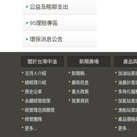
公益及睦鄰支出
95理賠專區
環保消息公告
:::
關於台灣中油
新聞廣場
產品
主持人介紹
新聞稿
加油站查
總經理介紹
最新訊息
油量計查
歷史沿革
重大政策
多角化服
永續經營政策
就業資訊
加氣站查
經營理念與願景
漁船站查
經營團隊
產品價格
更多...
更多...