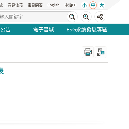
小
中
大
放
意見信箱
常見問答
English
中油FB
務公告
電子書城
ESG永續發展專區
_
表