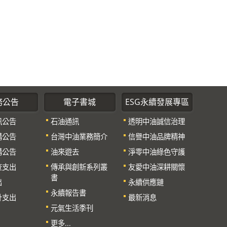
務公告
電子書城
ESG永續發展專區
訊公告
石油通訊
透明中油誠信治理
購公告
台灣中油業務簡介
信譽中油品牌精神
購公告
油來遊去
淨零中油綠色守護
查支出
傳承與創新系列叢
友愛中油深耕關懷
書
出
永續供應鏈
永續報告書
計支出
最新消息
元氣生活季刊
更多...