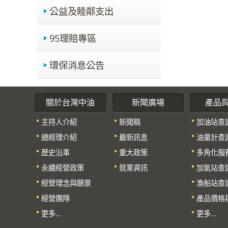
公益及睦鄰支出
95理賠專區
環保消息公告
:::
關於台灣中油
新聞廣場
產品
主持人介紹
新聞稿
加油站查
總經理介紹
最新訊息
油量計查
歷史沿革
重大政策
多角化服
永續經營政策
就業資訊
加氣站查
經營理念與願景
漁船站查
經營團隊
產品價格
更多...
更多...