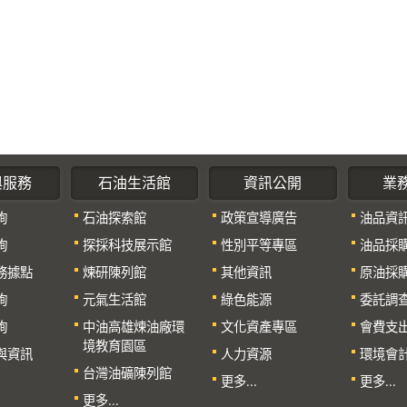
與服務
石油生活館
資訊公開
業
詢
石油探索館
政策宣導廣告
油品資
詢
探採科技展示館
性別平等專區
油品採
務據點
煉研陳列館
其他資訊
原油採
詢
元氣生活館
綠色能源
委託調
詢
中油高雄煉油廠環
文化資產專區
會費支
境教育園區
與資訊
人力資源
環境會
台灣油礦陳列館
更多...
更多...
更多...