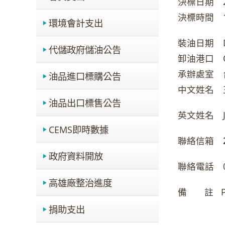
決標日期 20 
決標時間 19
環境會計支出
裝油日期 DEC
代儲政府儲油公告
卸油港口 ONE
承辦處室 
油品進口標購公告
中文姓名 
油品出口標售公告
英文姓名 JES
CEMS即時數據
聯絡信箱
政府資料開放
聯絡電話 02 
高雄廠整治進度
備 註 PLEAS
捐助支出