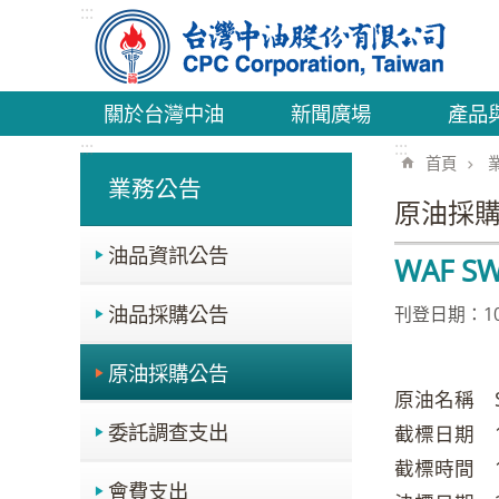
:::
跳到主要內容區塊
關於台灣中油
新聞廣場
產品
:::
:::
首頁
業務公告
原油採
油品資訊公告
WAF SWE
油品採購公告
刊登日期：109
原油採購公告
原油名稱 SW
委託調查支出
截標日期 18 
截標時間 10
會費支出