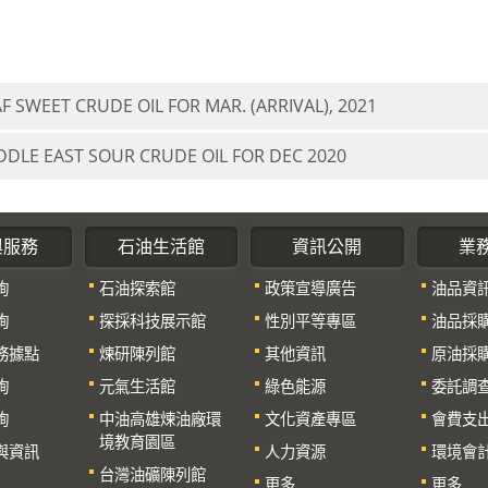
F SWEET CRUDE OIL FOR MAR. (ARRIVAL), 2021
DDLE EAST SOUR CRUDE OIL FOR DEC 2020
與服務
石油生活館
資訊公開
業
詢
石油探索館
政策宣導廣告
油品資
詢
探採科技展示館
性別平等專區
油品採
務據點
煉研陳列館
其他資訊
原油採
詢
元氣生活館
綠色能源
委託調
詢
中油高雄煉油廠環
文化資產專區
會費支
境教育園區
與資訊
人力資源
環境會
台灣油礦陳列館
更多...
更多...