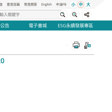
小
中
大
放
意見信箱
常見問答
English
中油FB
務公告
電子書城
ESG永續發展專區
_
20