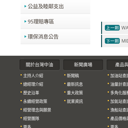
公益及睦鄰支出
95理賠專區
WA
環保消息公告
MI
:::
關於台灣中油
新聞廣場
產品
主持人介紹
新聞稿
加油站查
總經理介紹
最新訊息
油量計查
歷史沿革
重大政策
多角化服
永續經營政策
就業資訊
加氣站查
經營理念與願景
漁船站查
經營團隊
產品價格
更多...
更多...