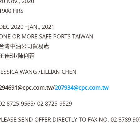
Nov., 2020
00 HRS
 2020 ~JAN., 2021
 OR MORE SAFE PORTS TAIWAN
台灣中油公司貿易處
王佳琪/陳俐蓉
SICA WANG /LILLIAN CHEN
294691@cpc.com.tw/
207934@cpc.com.tw
8725-9565/ 02 8725-9529
E SEND OFFER DIRECTLY TO FAX NO. 02 8789 907