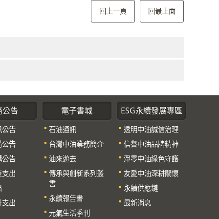
回上一頁
回最上面
務公告
電子書城
ESG永續發展專區
訊公告
石油通訊
透明中油誠信治理
購公告
台灣中油業務簡介
信譽中油品牌精神
購公告
油來遊去
淨零中油綠色守護
查支出
傳承與創新系列叢
友愛中油深耕關懷
書
出
永續供應鏈
永續報告書
計支出
最新消息
元氣生活季刊