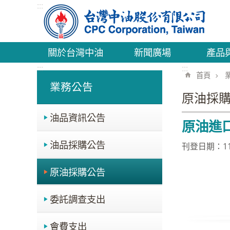
:::
跳到主要內容區塊
關於台灣中油
新聞廣場
產品
:::
:::
首頁
業務公告
原油採
油品資訊公告
原油進
油品採購公告
刊登日期：115
原油採購公告
委託調查支出
會費支出