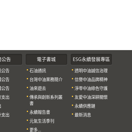
務公告
電子書城
ESG永續發展專區
訊公告
石油通訊
透明中油誠信治理
購公告
台灣中油業務簡介
信譽中油品牌精神
購公告
油來遊去
淨零中油綠色守護
查支出
傳承與創新系列叢
友愛中油深耕關懷
書
出
永續供應鏈
永續報告書
計支出
最新消息
元氣生活季刊
更多...