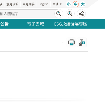
小
中
大
放
意見信箱
常見問答
English
中油FB
務公告
電子書城
ESG永續發展專區
_