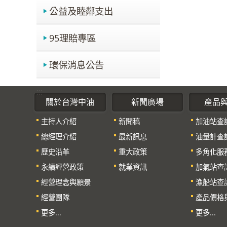
公益及睦鄰支出
95理賠專區
環保消息公告
:::
關於台灣中油
新聞廣場
產品
主持人介紹
新聞稿
加油站查
總經理介紹
最新訊息
油量計查
歷史沿革
重大政策
多角化服
永續經營政策
就業資訊
加氣站查
經營理念與願景
漁船站查
經營團隊
產品價格
更多...
更多...