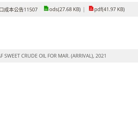
ods(27.68 KB)
pdf(41.97 KB)
成本公告11507
F SWEET CRUDE OIL FOR MAR. (ARRIVAL), 2021