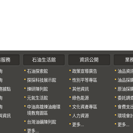
與服務
石油生活館
資訊公開
業
詢
石油探索館
政策宣導廣告
油品資
詢
探採科技展示館
性別平等專區
油品採
務據點
煉研陳列館
其他資訊
原油採
詢
元氣生活館
綠色能源
委託調
詢
中油高雄煉油廠環
文化資產專區
會費支
境教育園區
與資訊
人力資源
環境會
台灣油礦陳列館
更多...
更多...
更多...