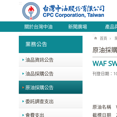
:::
跳到主要內容區塊
關於台灣中油
新聞廣場
產品
:::
:::
首頁
業務公告
原油採
油品資訊公告
WAF SW
油品採購公告
刊登日期：109
原油採購公告
委託調查支出
原油名稱 WA
會費支出
截標日期 20 