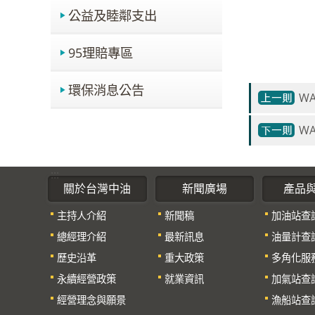
公益及睦鄰支出
95理賠專區
環保消息公告
WA
WA
:::
關於台灣中油
新聞廣場
產品
主持人介紹
新聞稿
加油站查
總經理介紹
最新訊息
油量計查
歷史沿革
重大政策
多角化服
永續經營政策
就業資訊
加氣站查
經營理念與願景
漁船站查