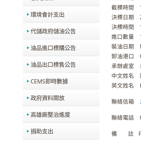
截標時間 10
環境會計支出
決標日期 22 
決標時間 19
代儲政府儲油公告
進口數量 19
裝油日期 MA
油品進口標購公告
卸油港口 ONE
油品出口標售公告
承辦處室 
中文姓名 
CEMS即時數據
英文姓名 LIL
政府資料開放
聯絡信箱
高雄廠整治進度
聯絡電話 02 
捐助支出
備 註 PLEAS