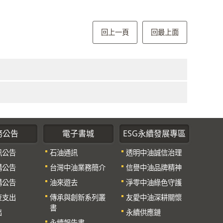
回上一頁
回最上面
務公告
電子書城
ESG永續發展專區
訊公告
石油通訊
透明中油誠信治理
購公告
台灣中油業務簡介
信譽中油品牌精神
購公告
油來遊去
淨零中油綠色守護
查支出
傳承與創新系列叢
友愛中油深耕關懷
書
出
永續供應鏈
永續報告書