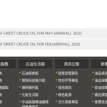
F SWEET CRUDE OIL FOR MAY (ARRIVAL). 2020
F SWEET CRUDE OIL FOR FEB (ARRIVAL). 2020
與服務
石油生活館
資訊公開
業
詢
石油探索館
政策宣導廣告
油品資
詢
探採科技展示館
性別平等專區
油品採
務據點
煉研陳列館
其他資訊
原油採
詢
元氣生活館
綠色能源
委託調
詢
中油高雄煉油廠環
文化資產專區
會費支
境教育園區