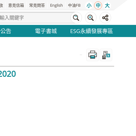
小
中
大
放
意見信箱
常見問答
English
中油FB
務公告
電子書城
ESG永續發展專區
_
2020