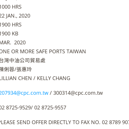
00 HRS
JAN., 2020
00 HRS
00 KB
R. 2020
 OR MORE SAFE PORTS TAIWAN
台灣中油公司貿易處
陳俐蓉/張惠玲
LIAN CHEN / KELLY CHANG
207934@cpc.com.tw
/ 300314@cpc.com.tw
8725-9529/ 02 8725-9557
E SEND OFFER DIRECTLY TO FAX NO. 02 8789 907