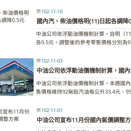
動現場除擺設多樣化的員工社團攤位，展
為消費者「旅遊途中方便的〝好夥伴〞」
還展示中油美術社馮德偉師生繪製的12幅
理、楊敬熙、張瑞宗、林勝益、陳明輝等
102-11-10
均會製作精美月曆致贈業務往來客戶，及
穿戴標準配備，分別在台北大埔站、台中
國內汽、柴油價格明(11)日起各調降0
的風景做為月曆主圖，今年在林董事長希
昌隆站、嘉義吳鳳廟站及基隆台莊基隆站
中油公司依浮動油價機制計算，自明（1
挑選12張具代表性的中油公司各項業務
步驟，全台約2,000座加油站也同時進
各0.5元，調整後的參考零售價格分別為9
人知的業務面向，透過彩繪的多元筆觸，
油站徹底落實，讓消費者至中油加油站時
34.4元、98無鉛汽油每公升36.4元、
一窺難得一見的中油廠礦風情。 當12
示，公共場所或營業處所的廁所是否清潔
國商用原油庫存較前週增加，且市場對於
發揚古詩詞的文學之美，在林董事長指導
102-11-03
徵；中油長期以來相當重視加油站公廁的
的進展，保持樂觀預期，致使國際油價下跌。
選古詩詞句，以切合畫作表達的意境，例
中油公司依浮動油價機制計算，國內
現，同時也向社會大眾展現提升中油企業
美元，較前週107.11美元，下跌2.79
開混沌得烏金，蓄藏陽和意最深」描繪，
中油公司依浮動油價機制計算，本週國內
依公式計算跌幅為2.03％，汽、柴油每
搭，竟也能巧妙融合，別有一番況味。 「
售價格維持92無鉛汽油每公升33.4元、9
調幅及調整金額如附表，但實際零售價格
之手，但卻充滿濃濃的油人之愛，凝聚油
36.9元、超級柴油每公升32.2元。 
依行政院核定的油價補貼措施，中油公司
響，讓中油月曆伴隨大家度過一個歡樂、
國際油價上揚，惟隨後美國公布商用原油
貼，按月採差價補貼，至102年10月3
102-11-01
際油價漲跌互現。中油表示，本週調價指標7
56.16億元，目前補貼措施仍持續辦理，1
中油公司宣布11月份國內氣價調整方
107.12美元，下跌0.01美元，新台幣
補貼4.5元，詳細補貼說明請參閱中油公