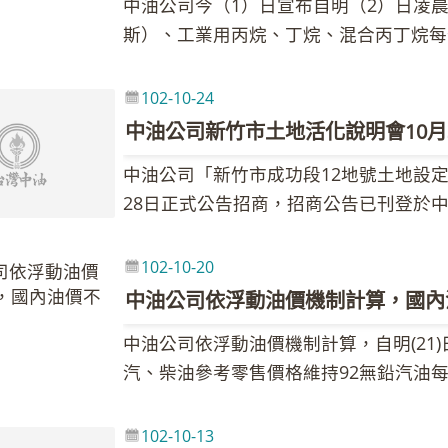
中油公司今（1）日宣布自明（2）日凌
僅為0.02％，故汽、柴油價格不予調整
https://www.cpc.com.tw/big5/inform
斯）、工業用丙烷、丁烷、混合丙丁烷每
附表，實際零售價格仍應以各營業點公告
漲0.5元；天然氣價格平均調漲2.92％
變動調整，持續維持亞鄰競爭國低價，籲
油氣市場需求增加，且中東地區供給減少
球油源蘊藏量有限，珍惜資源、節約用油
102-10-24
上（10）月每公噸上漲60美元，依調價
中油公司新竹市土地活化說明會10月
配合政府穩定物價及照顧民生，本月調漲1
中油公司「新竹市成功段12地號土地設
額增加為2.25元，將於日後跌價時回補
28日正式公告招商，招商公告已刊登於中
資訊網公告之液化石油氣牌價表。 另有
日上午10時在中油大樓1305會議室舉
102年11月國內天然氣價格平均調漲2.
竹市大學路土地」為中油公司102年第二
0.53元，以家庭用戶每月平均用量30至45
102-10-20
地資產活化政策，將以公開招標方式引進
元。各項天然氣產品價格，請詳參中油全
中油公司依浮動油價機制計算，國內
本案地租為申報地價6.25％、權利金底價
出，國際油氣價格有漲有跌，請消費者體
中油公司依浮動油價機制計算，自明(21
絡地區經濟並創造國民就業機會。 中油
氣。
汽、柴油參考零售價格維持92無鉛汽油每公升
市大學路，距離交通大學僅300公尺、且
無鉛汽油每公升37.1元、超級柴油每公升
接其他縣市，交通非常便捷。基地臨大學
就伊朗核子設施議題展開對話，市場預期
大、清大資源發展為大學城，適合開發為
102-10-13