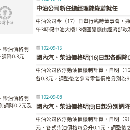
廟、保安宮、迪化街霞海城隍廟等知名古
猛踩油門；在行駛中則保持車速穩定，不
中油公司新任總經理陳綠蔚就任
司、旅館開發以及營運業者積極評估，並
皆可有效節省用油，另外中油全台設置多
中油公司今（17）日舉行臨時董事會，
公司、新光人壽及遠雄人壽等4家業者參與
以節省荷包，相關省油省錢資訊歡迎大家
午3時假中油大樓13樓圓弧廳由經濟部政
率約51％，將於11月初完成簽約手續。
（https://www.cpc.com.tw/）。
理陳綠蔚於70年進入中油服務，歷經組
功標出，今（102）年更將陸續推出台
長、中油副總經理及發言人與中美和董事
地等3案土地設定地上權，該等土地面積
102-09-15
理表示，中油公司在林聖忠董事長、孔祥
標。
國內汽、柴油價格明(16)日起各調降0
克服經營上的難關，推動公司經營績效改
中油公司依浮動油價機制計算，自明（1
基礎，對於公司經營方面，陳總經理強調
各0.3元，調整後之參考零售價格分別為9
基礎，也是中油公司最重視的核心價值，
35.7元、98無鉛汽油每公升37.7元、
並加強員工操守；探勘方面以提昇自有油
場預期透過外交途徑解決敘利亞軍事衝突
聲音並瞭解消費者想法，將市場資訊傳回
102-09-08
阻疑慮，國際油價下跌。本週調價指標7D3B
為主；長期而言將著重公司人才培養並啟
國內汽、柴油價格明(9)日起分別調降0
美元，下跌1.12美元，新台幣兌美元匯率
通，共同尋求解決之道。 陳綠蔚總經理
中油公司依浮動油價機制計算，自明（9）
1.09％，汽、柴油每公升各調降0.3
經營改善的期盼，將與經營團隊及全體同
元、各式柴油價格每公升0.1元，調整後之
附表，但實際零售價格仍應以各營業點公