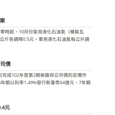
超級柴油每公升32.2元。 中油公司指出，由於美
場憂心預算僵局恐衝擊原油需求，及美國商用
際油價下跌。本週調價指標7D3B週均價為每
案
下跌0.76美元，新台幣兌美元匯率升值0.07元，國
晨零時起，10月份家用液化石油氣（桶裝瓦
柴油每公升各調降0.2元。各式汽、柴油參考零
公斤各調降0.5元，車用液化石油氣每公升調
售價格仍應以各營業點公告為準。 中油公司
 中油公司表示，近期因遠東地區液化石油氣市
油公司自100年5月份起辦理計程車、客運業
價格（CP）較上（9）月下跌，依調價機制計
月30日為止中油公司代為支付補貼金額已達新
，惟中油公司為配合政府穩定物價及照顧民生政
，102年9月份大眾客運補貼5.0元及10月計
公司債
石油氣價格每公斤調降0.5元，相當於20公斤
油網站
完成102年度第2期無擔保公司債的定價作
仍吸收1.85元，將於日後跌價時回補。各項液
ation/index01.asp?sno=4337&pno=12。
年期以利率1.49%發行新臺幣64億元、7年期
訊網公告之液化石油氣牌價表。 另有關天然
期以利率1.85%發行新臺幣32億元。輔導銷售券
考量未來油價趨勢不予調整，11月份視油價趨
參中油全球資訊網公告的天然氣牌價表。 中
消費者體認全球能源有限的事實，珍惜能源、
.4元