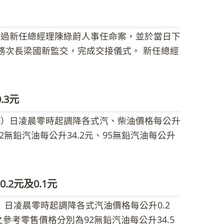
蹟，旅遊資源豐富，吸引壽險業者、開發公
要忽快忽慢；需長時間停車時宜將引擎熄火，
有宜津企業股份有限公司、興利開發股份有限
座自助加油站，提供相關優惠，民眾可多利用
通過新任總經理陳綠蔚人事任命案，並於當日下
投標。本案底價為新台幣2.7586億元，溢價
至中油全球資訊網查詢
務次長梁國新監交，完成交接儀式。 新任總經
 中油公司表示，承德路土地設定地上權標案成
長、副處長、企研處處長、油品行銷事業部執行
北市龍江路、板橋前成品倉庫及新竹大學路旁土
長等職務，工作歷練完整豐富。 陳綠蔚總經
方整，區位條件佳，歡迎投資人踴躍參與投
雲總經理及歷任董事長、總經理領導下，不斷
.3元
善，力行開源節流，為公司發展奠定了堅實的
6）日凌晨零時起調降各式汽、柴油價格每公升
執行力的重要，並認為工安是企業永續經營的
2無鉛汽油每公升34.2元、95無鉛汽油每公升
將以工安列為公司首要工作，不容許打折扣，
超級柴油每公升33.2元。 中油公司指出，由於市
氣產量達10％為目標；油品方面則需傾聽市場
的機會升高，舒緩中東緊張情勢與原油供應受
公司；天然氣則以穩定氣源、輸儲設備及熱值
週均價為每桶110.59美元，較前週111.71
動接班人計畫；民營化部分則將加強與工會溝
.2元及0.1元
升值0.11元，國內油價依公式計算跌幅為
同時表示，面對全球不景氣及社會大眾對公司
日凌晨零時起調降各式汽油價格每公升0.2
元。各式汽、柴油參考零售價格調幅及調整金額如
仁同舟共濟、共同攜手合作，繼續擦亮中油火
參考零售價格分別為92無鉛汽油每公升34.5
告為準。 台灣為能源短缺國家，尤其是石油