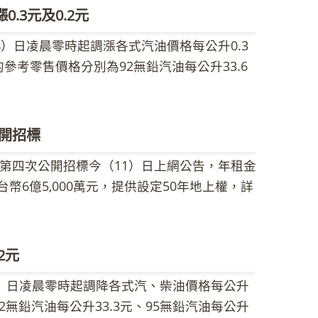
月等因素影響，致使本週國際油價漲跌互現。
資人充分瞭解本案內容及招商程序等細節。
.3元及0.2元
108.13美元，較前週107.81美元，上漲
）日凌晨零時起調漲各式汽油價格每公升0.3
9元，國內油價依公式計算漲幅為0.05％，故
參考零售價格分別為92無鉛汽油每公升33.6
考零售價格調幅及調整金額如附表，實際零售
汽油每公升37.1元、超級柴油每公升32.4元。
調，國內油價每週隨國際油價變動調整，持續
望有所進展，加上利比亞發生總理遭綁架事件
國內低油價的同時，應體認全球油源蘊藏量有
油價上漲。本週調價指標7D3B週均價為每桶
開招標
1.52美元，新台幣兌美元匯率升值0.057元，國
第四次公開招標今（11）日上網公告，年租金
公升調漲0.3元、柴油每公升調漲0.2元。各式
台幣6億5,000萬元，提供設定50年地上權，詳
附表，但實際零售價格仍應以各營業點公告為
政府電子採購網「財物出租查詢」項下
家，尤其是石油能源幾乎全部依賴進口，在油
am/intoSearchForPublic.do)，歡迎各界踴躍參與投
中油公司建議您一些省油省錢的小撇步：行駛
91平方公尺（約693坪），面臨20米龍江路及6
駛中則保持車速穩定，不要忽快忽慢；需長時
2元
良好，鄰近南京東路金融商業區，使用分區為
油，另外中油全台設置多座自助加油站，提供
）日凌晨零時起調降各式汽、柴油價格每公升
。本次招標內容業依市場條件調整，期望藉由
關省油省錢資訊歡迎大家至中油全球資訊網查
2無鉛汽油每公升33.3元、95無鉛汽油每公升
到有效活化土地、挹注收益及促進都市發展等