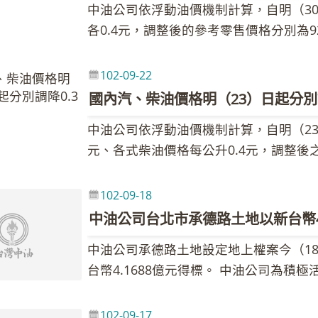
中油公司依浮動油價機制計算，自明（3
各0.4元，調整後的參考零售價格分別為9
35.0元、98無鉛汽油每公升37.0元、
場對於敘利亞化武與伊朗核武問題均有望
102-09-22
油庫存較前週增加等因素影響，致使國際
國內汽、柴油價格明（23）日起分別調降
107.05美元，較前週108.79美元，下跌
中油公司依浮動油價機制計算，自明（23
內油價依公式計算跌幅為1.51％，汽、
元、各式柴油價格每公升0.4元，調整後之
售價格調幅及調整金額如附表，但實際零
元、95無鉛汽油每公升35.4元、98無鉛
強調，國內油價每週隨國際油價變動調整
中油公司指出，由於利比亞石油產量攀升
受國內低油價的同時，應體認全球油源蘊
102-09-18
產可能減少疑慮也隨之紓解，國際油價下跌。
中油公司台北市承德路土地以新台幣4.
美元，較前週110.59美元，下跌1.8美
中油公司承德路土地設定地上權案今（1
公式計算跌幅為1.47％，汽油每公升調降
台幣4.1688億元得標。 中油公司為
參考零售價格調幅及調整金額如附表，但
市大同區大龍段三小段270地號等11筆合
灣為能源短缺國家，尤其是石油能源幾乎
式活化利用，得標人可依據都市計畫及建
珍惜能源使用，中油公司建議您一些省油
102-09-17