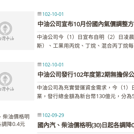
34.8元、98無鉛汽油每公升36.8元、
目的。
國國會就提高債務上限仍未達成協議，市
102-10-01
原油庫存較前週增加等因素影響，致使國
中油公司宣布10月份國內氣價調整方
桶106.29美元，較前週107.05美元，
中油公司今（1）日宣布自明（2）日凌
內油價依公式計算跌幅為0.76％，汽、
斯）、工業用丙烷、丁烷、混合丙丁烷每
售價格調幅及調整金額如附表，但實際零
降0.3元；至於天然氣價格則不予調整。
表示，依行政院核定的油價補貼措施，中
場需求下降，10月份液化石油氣國際合約
油價補貼，按月採差價補貼，至102年9
102-10-01
算，液化石油氣每公斤原應調降1.3元
台幣52.88億元，目前補貼措施仍持續辦理
中油公司發行102年度第2期無擔保
策，吸收金額已達2.65元，故本月份液化
程車補貼5.0元，詳細補貼說明請參閱中
中油公司為充實營運資金需求，今（1）日
裝桶裝瓦斯，每桶調降10元，累計每公斤
https://www.cpc.com.tw/big5/inform
業，發行總金額為新台幣130億元，分為5
化石油氣產品之價格，請詳參中油全球資
以利率1.75%發行新臺幣34億元、10年
氣價格部分，10月份國內天然氣價格經
商為群益金鼎證券等15家金融機構。
勢再行檢討。各項天然氣產品價格，請詳
102-09-29
油公司指出，國際油氣價格有漲有跌，請
國內汽、柴油價格明(30)日起各調降0
節約用氣。