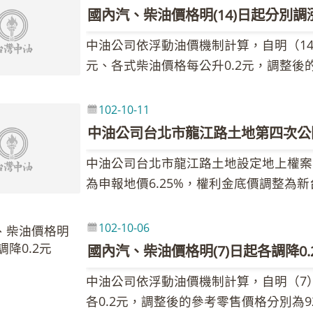
國會協議撥款，並延長舉債上限至明年2
將藉由面對面說明及意見交流方式，使投
國內汽、柴油價格明(14)日起分別調漲0
中油表示，本週調價指標7D3B週均價為每桶
中油公司依浮動油價機制計算，自明（14
0.32美元，新台幣兌美元匯率升值0.06
元、各式柴油價格每公升0.2元，調整後的
汽、柴油價格不予調整。各式汽、柴油參
元、95無鉛汽油每公升35.1元、98無鉛
價格仍應以各營業點公告為準。 中油強
中油公司指出，市場預期美國預算協商可
維持亞鄰競爭國低價，籲請消費者在享受
102-10-11
可能影響中東原油供應等因素，致使國際
限，珍惜資源、節約用油。
中油公司台北市龍江路土地第四次公
107.81美元，較前週106.29美元，上漲
中油公司台北市龍江路土地設定地上權案
內油價依公式計算漲幅為0.99％，汽油每
為申報地價6.25%，權利金底價調整為新
汽、柴油參考零售價格調幅及調整金額如
細招標內容已刊登行政院公共工程委員會
準。 中油公司表示，台灣為能源短缺國
(http://web.pcc.gov.tw/opas/arp
價高漲的現在，大家更應珍惜能源使用，
102-10-06
標。 中油公司表示，龍江路土地面積2,2
起步時請平穩加速，不要猛踩油門；在行
國內汽、柴油價格明(7)日起各調降0.
米巷道，形狀方整，交通便利且生活機能
間停車時宜將引擎熄火，皆可有效節省用
中油公司依浮動油價機制計算，自明（7
第三種住宅區，可作商辦、住宅及旅館等
相關優惠，民眾可多利用以節省荷包，相
各0.2元，調整後的參考零售價格分別為9
市場公開競標，創造更高權利金收入，達
詢（https://www.cpc.com.tw/）。