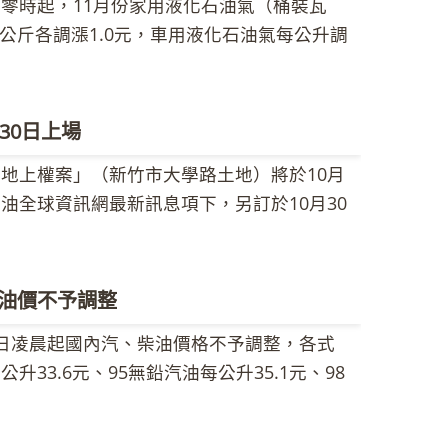
晨零時起，11月份家用液化石油氣（桶裝瓦
。各式汽、柴油參考零售價格調幅及調整金額如
ation/index01.asp?sno=4337&pno=12。
公斤各調漲1.0元，車用液化石油氣每公升調
為準。 中油強調，國內油價每週隨國際油價
。 中油公司表示，因漸入冬季，遠東地區液化石
請消費者在享受國內低油價的同時，應體認全
，11月份液化石油氣國際合約價格（CP）較
。
機制計算，液化石油氣每公斤應調漲1.4元，為
30日上場
.0元，加計先前已吸收1.85元，累計吸收金
定地上權案」（新竹市大學路土地）將於10月
。各項液化石油氣產品之價格，請詳參中油全球
油全球資訊網最新訊息項下，另訂於10月30
關天然氣價格部分，依天然氣價格調整機制，
辦招商說明會，歡迎各界有興趣人士參與。 「新
92％，其中家庭用氣（NG1）每立方公尺調漲
筆資產活化案，接續今年度中油7,000坪精華土
立方公尺計算，每月增加約15.9元至23.85
民間廠商開發營運，並提供設定50年地上權，
球資訊網公告之天然氣牌價表。 中油公司指
油價不予調整
為新台幣2.635億元，期能達到挹注收益、活
認全球能源有限的事實，珍惜能源、節約用
)日凌晨起國內汽、柴油價格不予調整，各式
公司表示，「新竹市大學路土地」坐落於新竹
33.6元、95無鉛汽油每公升35.1元、98
距離國道1號高速公路交流道僅約200公尺，連
32.4元。 中油公司指出，美俄中法英德六國
路面寬達150公尺，可結合新竹科學園區及交
將朝正面發展，油市供應可望舒緩，另外美國
出租住宅、商業設施及辦公室等。本次說明會