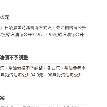
現員工公餘時間對身心靈保健的重視外，另外
之概念。 活動由林聖忠董事長、陳綠蔚總經
「2014中油之美月曆」主圖。 中油公司每年
4位副總經理及油品行銷事業部李智副執行長
作為敦親睦鄰的年節贈禮，過去多以台灣美麗
五福站、高雄千越鳳頂站、宜蘭中森站、新竹
.5元
望月曆能多一些中油企業元素的建議下，決定
等7座加油站親自為員工示範公廁清潔的標準
1）日凌晨零時起調降各式汽、柴油價格每公升
照片，由中油美術社同仁繪製，期能讓中油鮮為
行公廁清潔服務，將優良公廁文化在中油體系加
2無鉛汽油每公升32.9元、95無鉛汽油每公升
投入繪畫者的情感，呈現不同的風采，讓國人
，可以享受乾淨、整潔的環境服務。 中油表
超級柴油每公升31.7元。 中油公司指出，由於美
幅作品繪製完成後，為求增添畫作的想像空間，
，不僅代表管理的品質，也是以客為尊的表
西方國家要求伊朗停止核子計畫換取解除禁運
下，特別從唐詩、宋詞、周易、詩經等書中挑
清潔，就是重視消費者、以客為尊的具體表
本週調價指標7D3B週均價為每桶104.32
如「出磺坑」那幅畫則以于謙《詠煤炭》「鑿
油價不予調整
形象的誠意與決心。
美元，新台幣兌美元匯率貶值0.022元，國內油價
恰如其境；而且這種「油畫配古詞」的中西混
汽、柴油價格不予調整，各式汽、柴油參考零
公升各調降0.5元。各式汽、柴油參考零售價格
2014中油之美月曆」主圖雖然並非出自名家
5無鉛汽油每公升34.9元、98無鉛汽油每公升
仍應以各營業點公告為準。 中油公司表示，
人對公司無比的向心力，希望能獲得廣大迴
中油公司指出，因利比亞國內多起示威抗議，影響
自100年5月份起辦理計程車、客運業油價補
飛揚的甲午年。
庫存高於預期，國際油價又再度下跌，本週國
1日為止，中油公司代為支付補貼金額已達新台幣
D3B週均價為每桶107.11美元，較前週
02年10月份大眾客運補貼4.2元及11月計程車
案
兌美元匯率貶值0.01元，國內油價依公式計算漲幅
司網站。