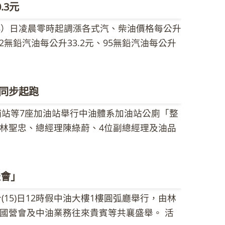
.3元
8）日凌晨零時起調漲各式汽、柴油價格每公升
2無鉛汽油每公升33.2元、95無鉛汽油每公升
超級柴油每公升32.0元。 中油公司指出，由於歐
美國貨幣寬鬆政策將持續實施，及利比亞再傳
週調價指標7D3B週均價為每桶105.53美
同步起跑
元，新台幣兌美元匯率貶值0.139元，國內油價依
埔站等7座加油站舉行中油體系加油站公廁「整
升分別調漲0.3元。各式汽、柴油參考零售價格
林聖忠、總經理陳綠蔚、4位副總經理及油品
仍應以各營業點公告為準。 中油公司表示，
連線方式於全台中油加油站同步展開。 中油
際油價有漲有跌，因應高油價時代，中油全台
已邁入第2年，去年首次由董事長林聖忠帶領
眾可多利用以節省荷包；另中油也提供各種省
各界及顧客的肯定與支持。為展現中油加油站
https://www.cpc.com.tw/）。
表會」
持續舉辦，並選擇鄰近觀光旅遊景點、自行車
(15)日12時假中油大樓1樓圓弧廳舉行，由林
步視訊連線舉辦整潔週起跑活動，希望藉由
國營會及中油業務往來貴賓等共襄盛舉。 活
廁文化傳遞給各加油站，藉以強化中油加油站