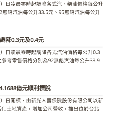
0）日凌晨零時起調降各式汽、柴油價格每公升
2無鉛汽油每公升33.5元、95無鉛汽油每公升
超級柴油每公升32.4元。 中油公司指出，由於市
透過外交途徑解決的信心升高，及美國商用原
油價下跌。本週調價指標7D3B週均價為每桶
0.3元及0.4元
1.74美元，新台幣兌美元匯率升值0.088元，國
）日凌晨零時起調降各式汽油價格每公升0.3
柴油每公升各調降0.4元。各式汽、柴油參考零
參考零售價格分別為92無鉛汽油每公升33.9
售價格仍應以各營業點公告為準。 中油公司
汽油每公升37.4元、超級柴油每公升32.8元。
，持續維持亞鄰競爭國低價，籲請消費者在享
，加上敘利亞軍事危機緩和，市場預期中東油
藏量有限，珍惜資源、節約用油。
本週調價指標7D3B週均價為每桶108.79
1688億元順利標脫
元，新台幣兌美元匯率升值0.064元，國內油價依
8）日開標，由新光人壽保險股份有限公司以新
0.3元、柴油每公升調降0.4元。各式汽、柴油
積極活化土地資產，增加公司營收，推出位於台北
實際零售價格仍應以各營業點公告為準。 台
計約378坪商業區土地，以設定50年地上權方
全部依賴進口，在油價高漲的現在，大家更應
築法令等規定開發經營，交通便捷且鄰近孔
省錢的小撇步：行駛起步時請平穩加速，不要