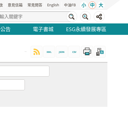
小
中
大
放
意見信箱
常見問答
English
中油FB
務公告
電子書城
ESG永續發展專區
_
XML
JSON
CSV