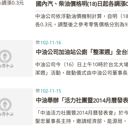
國內汽、柴油價格明(18)日起各調漲0
中油公司依浮動油價機制計算，自明（1
各0.3元，調整後之參考零售價格分別為9
34.7元、98無鉛汽油每公升36.7元、
美中等六國對於伊朗議題仍未達成協議、
102-11-16
原油生產中斷等因素，近日國際油價上揚，本
中油公司加油站公廁「整潔週」全台
元，較前週104.32美元，上漲1.21美
中油公司今（16）日上午10時於台北大
公式計算漲幅為1.31％，汽、柴油每公
潔週」活動，啟動儀式由中油公司董事長
調幅及調整金額如附表，但實際零售價格
行銷事業部副執行長分別主持，並以視訊
國內油價持續維持亞鄰競爭國低價，惟國
公司「中油體系加油站公廁整潔週」活動
設置多座自助加油站，提供相關優惠，民
102-11-15
2000餘座加油站同步辦理，獲得社會
油方式，相關資訊歡迎大家至中油全球資訊網查詢（
中油舉辦「活力社團暨2014月曆發
「整潔」及「親近消費者」的形象，今年
「中油活力社團暨2014月曆發表會」於今
步道或交通樞紐處的7座中油加油站，同
聖忠董事長主持，邀請經濟部、能源局、
「整潔明亮 油您我一起」的理念，將公