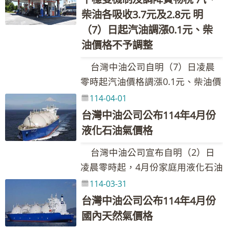
港、星)，汽油吸收0.2元，計算後
87258548、0932-205-375 Email：
87258548、0932-205-375 Email：
公升29.4元、98無鉛汽油每公升
元，新臺幣兌美元匯率升值0.390
柴油各吸收3.7元及2.8元 明
95無鉛汽油低於30元，未達啟動平
089222@cpc.com.tw 其他相關業
089222@cpc.com.tw 其他相關業
31.4元、超級柴油每公升26.5元。
元，漲幅為1.91%。按浮動油價機
（7）日起汽油調漲0.1元、柴
穩措施門檻，國內汽油價格不調
務詢問請洽本公司1912客服專線
務詢問請洽本公司1912客服專線
台灣中油表示，本週國際油價下
制調整原則，汽、柴油每公升應各
油價格不予調整
整、柴油實際每公升價格調漲0.2
跌。浮動油價調整原則調價指標
調漲0.4元，已低於亞洲鄰近國家
元。吸收金額如下表： 吸收金額／
台灣中油公司自明（7）日凌晨
7D3B週均價下跌9.77美元，新臺幣
(日、韓、港、星)，且計算後95無
每公升 政府調降貨物稅 維持亞鄰國
零時起汽油價格調漲0.1元、柴油價
兌美元匯率升值0.228元，跌幅為
鉛汽油低於30元，未達啟動平穩措
家最低價 平穩措施 合計 汽油 2.2
格不調整，參考零售價格分別為92
10.97%。按浮動油價機制調整原
114-04-01
施門檻，國內汽、柴油實際每公升
0.2 0.0 2.4 柴油 1.6 0.0 0.0 1.6
無鉛汽油每公升28.8元、95無鉛汽
則，汽、柴油每公升應各調降0.9元
台灣中油公司公布114年4月份
價格各調漲0.4元。吸收金額如下
本週依油價公式及政府調降貨物稅
油每公升30.3元、98無鉛汽油每公
及1.4元，已低於亞洲鄰近國家
液化石油氣價格
表： 吸收金額／每公升 政府調降貨
(汽、柴油每公升各共2元及1.5元)調
升32.3元、超級柴油每公升27.9
(日、韓、港、星)，且計算後95無
物稅 維持亞鄰國家最低價 平穩措施
整國內油價，並持續以亞鄰國家最
台灣中油公司宣布自明（2）日
元。本週因平穩雙機制啟動，汽、
鉛汽油低於30元，未達啟動平穩措
合計 汽油 2.2 0.0 0.0 2.2 柴油 1.6
低價及平穩措施運作，協助穩定國
凌晨零時起，4月份家庭用液化石油
柴油各吸收1.5元及1.2元。 台灣
施門檻，國內汽、柴油實際每公升
0.0 0.0 1.6 本週依油價公式及政
內油價，114年累計至3月底止，台
氣(桶裝瓦斯)、工業用丙烷、丁烷、
114-03-31
中油表示，本週國際油價下跌。浮
價格各調降0.9元及1.4元。吸收金
府調降貨物稅(汽、柴油每公升各共
灣中油共吸收約35.61億元。調價後
混合丙丁烷及車用液化石油氣價格
動油價調整原則調價指標7D3B週均
台灣中油公司公布114年4月份
額如下表： 吸收金額／每公升 政府
2元及1.5元)調整國內油價，並持續
各式油品參考零售價格調幅及調整
皆不調整。 台灣中油表示，液化
價跌0.11美元，新臺幣兌美元匯率
國內天然氣價格
調降貨物稅 維持亞鄰國家最低價 平
以亞鄰國家最低價及平穩措施運
金額如附表，實際零售價格以各營
石油氣類之價格依「中油公司液化