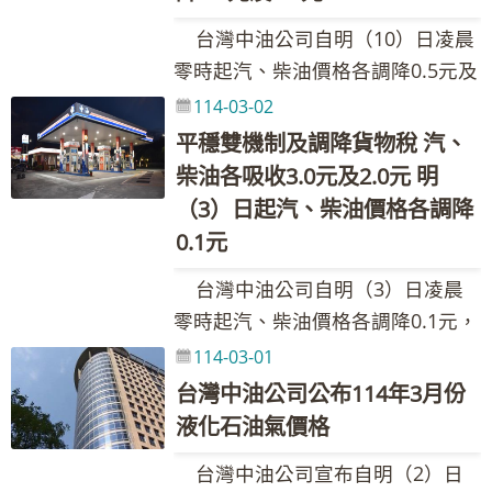
人：林珂如發言人 聯絡電話：02-
0.3元。 台灣中油表示，本週國
零售價格相比，汽、柴油應各調漲
動，汽、柴油各共吸收1.6元及1.2
87258125、0921-855-697 Email：
台灣中油公司自明（10）日凌晨
際油價下跌，浮動油價調整原則調
0.6元，惟為維持價格低於亞洲鄰近
元，國內汽、柴油實際每公升價格
205311@cpc.com.tw 新聞聯絡
零時起汽、柴油價格各調降0.5元及
價指標7D3B週均價下跌0.03美元，
國家(日、韓、港、星) ，汽、柴油
各調降0.2元及0.1元。吸收金額如
人：黃如妤組長 聯絡電話：02-
1.0元，參考零售價格分別為92無鉛
新臺幣兌美元匯率貶值0.069元，漲
114-03-02
各吸收0.7元及0.3元，吸收後95無
下表： 吸收金額／每公升 政府調降
87258548、0932-205-375 Email：
汽油每公升29.2元、95無鉛汽油每
幅為0.13%。按浮動油價機制調整
平穩雙機制及調降貨物稅 汽、
鉛汽油超出30元，啟動油價平穩措
貨物稅 維持亞鄰國家最低價 平穩措
089222@cpc.com.tw 其他相關業
公升30.7元、98無鉛汽油每公升
原則，汽、柴油應調價格與本週參
柴油各吸收3.0元及2.0元 明
施，第一階段吸收25%調幅四捨五
施 合計 汽油 2.2 1.5 0.1 3.8 柴油
務詢問請洽本公司1912客服專線
32.7元、超級柴油每公升27.9元。
考零售價格相比，汽、柴油應各調
入，汽、柴油每公升各吸收0.2元，
（3）日起汽、柴油價格各調降
1.6 1.1 0.1 2.8 本週依油價公式
本週因平穩措施啟動，汽、柴油各
漲0.3元，已低於亞洲鄰近國家
平穩雙機制啟動，汽、柴油各共吸
0.1元
及政府調降貨物稅(汽、柴油每公升
吸收0.2元。 台灣中油表示，本
(日、韓、港、星)，惟計算後95無
收0.9元及0.5元，國內汽油實際每
各共2元及1.5元)調整國內油價，並
台灣中油公司自明（3）日凌晨
週國際油價下跌，浮動油價調整原
鉛汽油超出30元，啟動油價平穩措
公升價格調降0.3元、柴油實際調漲
持續以亞鄰國家最低價及平穩措施
零時起汽、柴油價格各調降0.1元，
則調價指標7D3B週均價下跌4.57美
施，第一階段吸收25%調幅四捨五
0.1元。吸收金額如下表： 吸收金
運作，協助穩定國內油價，汽、柴
參考零售價格分別為92無鉛汽油每
元，新臺幣兌美元匯率貶值0.088
114-03-01
入，汽、柴油每公升各吸收0.3元，
額／每公升 政府調降貨物稅 維持亞
油各應調整1.6元及1.2元均由台灣
公升29.7元、95無鉛汽油每公升
元，跌幅為4.61%。按浮動油價機
台灣中油公司公布114年3月份
國內汽、柴油價格皆不予調整。吸
鄰國家最低價 平穩措施 合計 汽油
中油吸收，114年累計至2月底止，
31.2元、98無鉛汽油每公升33.2
制調整原則，汽、柴油應調價格與
液化石油氣價格
收金額如下表： 吸收金額／每公升
2.2 0.7 0.2 3.1 柴油 1.6 0.3 0.2 2.1
台灣中油共吸收約30.17億元。調價
元、超級柴油每公升28.9元。本週
本週參考零售價格相比，汽、柴油
政府調降貨物稅 維持亞鄰國家最低
本週依油價公式及政府調降貨物
後各式油品參考零售價格調幅及調
台灣中油公司宣布自明（2）日
因平穩雙機制啟動，汽、柴油各吸
應各調降0.3元及0.8元，已低於亞
價 平穩措施 合計 汽油 2.2 0.0 0.3