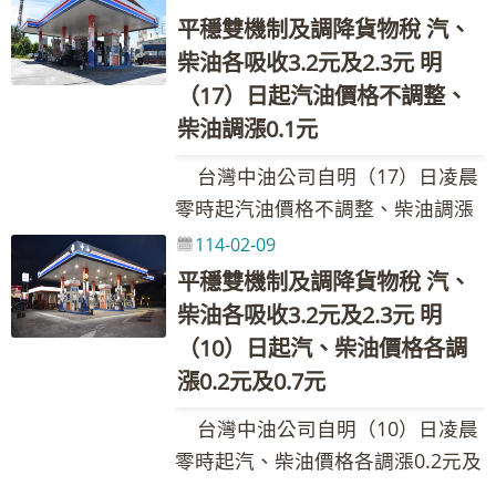
0.4元，國內汽、柴油實際每公升價
收，114年累計至2月底止，台灣中
人：林珂如發言人 聯絡電話：02-
人：黃如妤組長 聯絡電話：02-
公升29.8元、95無鉛汽油每公升
在每年11月前須將天然氣存量維持
平穩雙機制及調降貨物稅 汽、
87258125、0921-855-697 Email：
格各調降0.1元。吸收金額如下表：
油共吸收約30.17億元。調價後各式
87258125、0921-855-697 Email：
87258548、0932-205-375 Email：
31.3元、98無鉛汽油每公升33.3
在9成以滿足冬季用氣需求，歐洲天
柴油各吸收3.2元及2.3元 明
205311@cpc.com.tw 新聞聯絡
吸收金額／每公升 政府調降貨物稅
油品參考零售價格調幅及調整金額
205311@cpc.com.tw 新聞聯絡
089222@cpc.com.tw 其他相關業
元、超級柴油每公升29.0元。本週
然氣進口業者為回補庫存，與亞洲
（17）日起汽油價格不調整、
人：黃如妤組長 聯絡電話：02-
維持亞鄰國家最低價 平穩措施 合計
如附表，實際零售價格以各營業點
人：黃如妤組長 聯絡電話：02-
務詢問請洽本公司1912客服專線
因平穩雙機制啟動，汽、柴油各吸
國家搶購LNG，推升我國LNG進口
柴油調漲0.1元
87258548、0932-205-375 Email：
汽油 2.2 0.4 0.4 3.0 柴油 1.6 0.0
公告為準。(亞鄰油價資訊請參考全
87258548、0932-205-375 Email：
收1.1元及0.7元。 台灣中油表
成本。 台灣中油表示，截至114
089222@cpc.com.tw 其他相關業
0.4 2.0 本週依油價公式及政府調
球資訊網https://www.cpc.com.tw
089222@cpc.com.tw 其他相關業
台灣中油公司自明（17）日凌晨
示，本週受俄烏地緣政治動盪影
年1月累積虧損達704億元，逾資本
務詢問請洽本公司1912客服專線
降貨物稅(汽、柴油每公升各共2元
產品與服務--產品價格與資訊--亞鄰
務詢問請洽本公司1912客服專線
零時起汽油價格不調整、柴油調漲
響，導致國際油價上漲。浮動油價
額二分之一。113年政策性吸收金
及1.5元)調整國內油價，並持續以
各國比較表) 台灣中油股份有限
0.1元，參考零售價格分別為92無鉛
調整原則調價指標7D3B週均價上漲
114-02-09
額736.65億元，天然氣吸收金額高
亞鄰國家最低價及平穩措施運作，
公司 發言人：林珂如發言人 聯絡電
汽油每公升29.8元、95無鉛汽油每
0.25美元，新臺幣兌美元匯率升值
平穩雙機制及調降貨物稅 汽、
達355.82億元。114年1月政策性吸
協助穩定國內油價，汽、柴油各應
話：02-87258125、0921-855-697
公升31.3元、98無鉛汽油每公升
0.072元，漲幅為0.08%。按浮動油
柴油各吸收3.2元及2.3元 明
收金額62億元，天然氣吸收金額29
調整0.8元及0.4元均由台灣中油吸
Email：205311@cpc.com.tw 新聞
33.3元、超級柴油每公升29.0元。
價機制調整原則，汽、柴油應調價
億元。考量公司負債比高達93%，
（10）日起汽、柴油價格各調
收，114年累計至1月底止，台灣中
聯絡人：黃如妤組長 聯絡電話：
本週因平穩雙機制啟動，汽、柴油
格與本週參考零售價格相比，汽、
財務負擔沉重，為避免虧損持續擴
漲0.2元及0.7元
油共吸收約18.72億元。調價後各式
02-87258548、0932-205-375
各吸收1.0元及0.7元。 台灣中油
柴油應各調漲1.1元及0.7元，惟為
大，並適度反映部分氣源成本，3月
油品參考零售價格調幅及調整金額
Email：089222@cpc.com.tw 其他
台灣中油公司自明（10）日凌晨
表示，本週受歐洲寒冬取暖用油需
維持價格低於亞洲鄰近國家(日、
份電業用戶氣價調漲3%，工業用戶
如附表，實際零售價格以各營業點
相關業務詢問請洽本公司1912客服
零時起汽、柴油價格各調漲0.2元及
求增加及美國擴大對伊朗石油制裁
韓、港、星)，汽、柴油各吸收0.7
(含合格汽電共生系統及公用天然氣
公告為準。(亞鄰油價資訊請參考全
專線
0.7元，參考零售價格分別為92無鉛