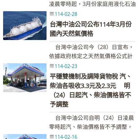
稅(汽、柴油每公升各共2元及1.5元)
整金額如附表，實際零售價格以各
凌晨零時起，3月份家庭用液化石油
收0.8元及0.4元。 台灣中油表
洲鄰近國家(日、韓、港、星)，惟計
2.5 柴油 1.6 0.0 0.3 1.9 本週依
調整國內油價，並持續以亞鄰國家
營業點公告為準。(亞鄰油價資訊請
氣(桶裝瓦斯)、工業用丙烷、丁烷、
114-02-28
示，本週國際油價下跌，浮動油價
算後95無鉛汽油超出30元，啟動油
油價公式及政府調降貨物稅(汽、柴
最低價及平穩措施運作，協助穩定
參考全球資訊網
混合丙丁烷及車用液化石油氣價格
調整原則調價指標7D3B週均價下跌
台灣中油公司公布114年3月份
價平穩措施，第一階段吸收25%調
油每公升各共2元及1.5元)調整國內
國內油價，汽、柴油各應調整0.9元
https://www.cpc.com.tw產品與服
皆不調整。 台灣中油表示，液化
1.83美元，新臺幣兌美元匯率貶值
國內天然氣價格
幅四捨五入，汽、柴油每公升各吸
油價，並持續以亞鄰國家最低價及
及0.5元均由台灣中油吸收，114年
務--產品價格與資訊--亞鄰各國比較
石油氣類之價格依「中油公司液化
0.030元，跌幅為1.81%。按浮動油
收0.2元，國內汽、柴油實際每公升
平穩措施運作，協助穩定國內油
累計至2月底止，台灣中油共吸收約
表) 台灣中油股份有限公司 發言
台灣中油公司今（28）日宣布，
石油氣價格每月檢討調整機制」辦
價機制調整原則，汽、柴油應調價
價格各調降0.5元及1.0元。吸收金
價，汽、柴油各應調整0.3元均由台
30.17億元。調價後各式油品參考零
人：林珂如發言人 聯絡電話：02-
依據政府核定之天然氣價格公式計
理。依公式計算結果，114年3月份
格與本週參考零售價格相比，汽、
額如下表： 吸收金額／每公升 政府
灣中油吸收，114年累計至2月底
售價格調幅及調整金額如附表，實
87258125、0921-855-697 Email：
算，3月份各類用戶天然氣價格均應
114-02-23
液化石油氣每公斤應調降1.4元，惟
柴油應各調漲0.7元及0.3元，惟為
調降貨物稅 維持亞鄰國家最低價 平
止，台灣中油共吸收約30.17億元。
際零售價格以各營業點公告為準。
205311@cpc.com.tw 新聞聯絡
調漲，惟考量照顧民生及配合政府
為配合政府穩定物價政策，尚未調
平穩雙機制及調降貨物稅 汽、
維持價格低於亞洲鄰近國家(日、
穩措施 合計 汽油 2.2 0.0 0.2 2.4 柴
調價後各式油品參考零售價格調幅
(亞鄰油價資訊請參考全球資訊網
人：黃如妤組長 聯絡電話：02-
穩定物價政策，民生用戶氣價不調
足之吸收金額達每公斤17.4元，故
柴油各吸收3.3元及2.3元 明
韓、港、星)，汽、柴油各吸收0.4
油 1.6 0.0 0.2 1.8 本週依油價公
及調整金額如附表，實際零售價格
https://www.cpc.com.tw產品與服
87258548、0932-205-375 Email：
整，由台灣中油吸收。 台灣中油
114年3月份液化石油氣價格不調
（24）日起汽、柴油價格皆不
元及0元，吸收後95無鉛汽油超出
式及政府調降貨物稅(汽、柴油每公
以各營業點公告為準。(亞鄰油價資
務--產品價格與資訊--亞鄰各國比較
089222@cpc.com.tw 其他相關業
表示，近期氣溫持續較往年寒冷，
整，先回補部分吸收金額；另未回
予調整
30元，啟動油價平穩措施，第一階
升各共2元及1.5元)調整國內油價，
訊請參考全球資訊網
表) 台灣中油股份有限公司 發言
務詢問請洽本公司1912客服專線
各國天然氣需求大增，導致全球液
補之吸收金額每公斤16.0元，將於
段吸收25%調幅四捨五入，汽、柴
並持續以亞鄰國家最低價及平穩措
https://www.cpc.com.tw產品與服
人：林珂如發言人 聯絡電話：02-
台灣中油公司自明（24）日凌晨
化天然氣(LNG)現貨價格創下112年
日後國際價格跌價時再行回補。 台
油每公升各吸收0.4元。平穩雙機制
施運作，協助穩定國內油價，汽、
務--產品價格與資訊--亞鄰各國比較
87258125、0921-855-697 Email：
零時起汽、柴油價格皆不予調整，
10月以來新高。另因歐盟制定天然
灣中油股份有限公司 發言人：林珂
啟動，汽、柴油各共吸收0.8元及
柴油各應調整0.2元均由台灣中油吸
表) 台灣中油股份有限公司 發言
205311@cpc.com.tw 新聞聯絡
參考零售價格分別為92無鉛汽油每
氣儲存法規，強制要求歐盟成員國
114-02-16
如發言人 聯絡電話：02-