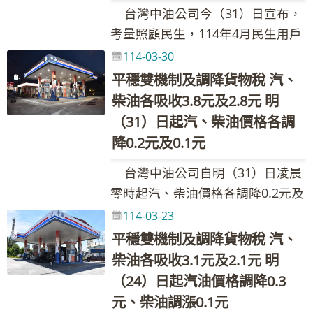
貶值0.071元，漲幅為0.05%。按浮
穩措施 合計 汽油 2.2 0.0 0.0 2.2 柴
作，協助穩定國內油價，114年累
業點公告為準。(亞鄰油價資訊請參
台灣中油公司今（31）日宣布，
石油氣價格每月檢討調整機制」辦
動油價機制調整原則，汽、柴油應
油 1.6 0.0 0.0 1.6 本週依油價公
計至3月底止，台灣中油共吸收約
考全球資訊網
考量照顧民生，114年4月民生用戶
理。依公式計算結果，114年4月份
調價格與本週參考零售價格相比，
式及政府調降貨物稅(汽、柴油每公
35.61億元。調價後各式油品參考零
https://www.cpc.com.tw產品與服
及電業用戶氣價不調整，由台灣中
114-03-30
液化石油氣每公斤應調漲0.5元，惟
汽、柴油應各調漲1.6元及1.2元，
升各共2元及1.5元)調整國內油價，
售價格調幅及調整金額如附表，實
務--產品價格與資訊--亞鄰各國比較
油吸收。 台灣中油表示，全球液
為配合政府穩定物價政策，價格不
平穩雙機制及調降貨物稅 汽、
惟為維持價格低於亞洲鄰近國家
並持續以亞鄰國家最低價及平穩措
際零售價格以各營業點公告為準。
表) 台灣中油股份有限公司 發言
化天然氣(LNG)現貨價格，因歐洲天
調漲，由台灣中油暫行吸收；加計
柴油各吸收3.8元及2.8元 明
(日、韓、港、星) ，汽、柴油各吸
施運作，協助穩定國內油價，114
(亞鄰油價資訊請參考全球資訊網
人：林珂如發言人 聯絡電話：02-
然氣庫存水位遠低於去年同期，為
尚未調足之吸收金額每公斤16.0
（31）日起汽、柴油價格各調
收1.4元及1.1元，吸收後95無鉛汽
年累計至3月底止，台灣中油共吸收
https://www.cpc.com.tw產品與服
87258125、0921-855-697 Email：
符合歐盟天然氣儲存法規，進口業
元，114年4月份未調足之吸收金額
降0.2元及0.1元
油超出30元，啟動油價平穩措施，
約35.61億元。調價後各式油品參考
務--產品價格與資訊--亞鄰各國比較
205311@cpc.com.tw 新聞聯絡
者須加速回補，與亞洲國家搶購
為每公斤16.5元，將於日後國際價
第一階段吸收25%調幅四捨五入，
零售價格調幅及調整金額如附表，
表) 台灣中油股份有限公司 發言
台灣中油公司自明（31）日凌晨
人：黃如妤組長 聯絡電話：02-
LNG現貨，致我國LNG進口成本仍
格下跌時再行回補；另經核算，
汽、柴油每公升各吸收0.1元，平穩
實際零售價格以各營業點公告為
人：林珂如發言人 聯絡電話：02-
零時起汽、柴油價格各調降0.2元及
87258548、0932-205-375 Email：
維持相對高檔。 台灣中油自110
114年截至2月底液化石油氣政策性
雙機制啟動，汽、柴油各共吸收1.5
準。(亞鄰油價資訊請參考全球資訊
87258125、0921-855-697 Email：
0.1元，參考零售價格分別為92無鉛
089222@cpc.com.tw 其他相關業
年至113年吸收工業用戶(含合格汽
114-03-23
吸收金額約27億元。 台灣中油股
元及1.2元，國內汽油實際每公升價
網https://www.cpc.com.tw產品與
205311@cpc.com.tw 新聞聯絡
汽油每公升28.7元、95無鉛汽油每
務詢問請洽本公司1912客服專線
電共生系統及公用天然氣事業售予
平穩雙機制及調降貨物稅 汽、
份有限公司 發言人：林珂如發言人
格調漲0.1元、柴油價格不調整。吸
服務--產品價格與資訊--亞鄰各國比
人：黃如妤組長 聯絡電話：02-
公升30.2元、98無鉛汽油每公升
工業用戶)氣價金額已超過1,300億
柴油各吸收3.1元及2.1元 明
聯絡電話：02-87258125、0921-
收金額如下表： 吸收金額／每公升
較表) 台灣中油股份有限公司 發言
87258548、0932-205-375 Email：
32.2元、超級柴油每公升27.9元。
元，114年截至2月底工業用戶吸收
（24）日起汽油價格調降0.3
855-697 Email：
政府調降貨物稅 維持亞鄰國家最低
人：林珂如發言人 聯絡電話：02-
089222@cpc.com.tw 其他相關業
本週因平穩雙機制啟動，汽、柴油
金額逾20億元，致天然氣大幅虧
元、柴油調漲0.1元
205311@cpc.com.tw 新聞聯絡
價 平穩措施 合計 汽油 2.2 1.4 0.1
87258125、0921-855-697 Email：
務詢問請洽本公司1912客服專線