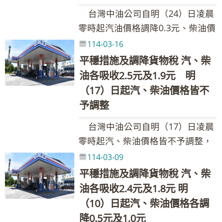
各吸收1.6元及1.2元。 台灣中油
損。依據政府核定之天然氣價格公
人：黃如妤組長 聯絡電話：02-
3.7 柴油 1.6 1.1 0.1 2.8 本週依
205311@cpc.com.tw 新聞聯絡
台灣中油公司自明（24）日凌晨
表示，本週因美國能源資訊管理局
式計算，工業用戶平均售價仍遠低
87258548、0932-205-375 Email：
油價公式及政府調降貨物稅(汽、柴
人：黃如妤組長 聯絡電話：02-
零時起汽油價格調降0.3元、柴油價
(EIA)公布美國商用原油庫存下降，
於目前成本，應適度調整其氣價以
089222@cpc.com.tw 其他相關業
油每公升各共2元及1.5元)調整國內
87258548、0932-205-375 Email：
格調漲0.1元，參考零售價格分別為
導致國際油價上漲。浮動油價調整
114-03-16
反映部分氣源成本。4月份工業用戶
務詢問請洽本公司1912客服專線
油價，並持續以亞鄰國家最低價及
089222@cpc.com.tw 其他相關業
92無鉛汽油每公升28.9元、95無鉛
原則調價指標7D3B週均價上漲1.99
平穩措施及調降貨物稅 汽、柴
氣價平均調漲3%，調整後仍低於成
平穩措施運作，協助穩定國內油
務詢問請洽本公司1912客服專線
汽油每公升30.4元、98無鉛汽油每
美元，新臺幣兌美元匯率貶值0.076
油各吸收2.5元及1.9元 明
本，其他未調足部分持續由台灣中
價，汽、柴油各應調整1.5元及1.2
公升32.4元、超級柴油每公升28.0
元，漲幅為2.38%。按浮動油價機
油吸收。 台灣中油股份有限公司 發
（17）日起汽、柴油價格皆不
元均由台灣中油吸收，114年累計
元。本週因平穩雙機制啟動，汽、
制調整原則，汽、柴油應調價格與
言人：林珂如發言人 聯絡電話：
予調整
至3月底止，台灣中油共吸收約
柴油各吸收0.9元及0.5元。 台灣
本週參考零售價格相比，汽、柴油
02-87258125、0921-855-697
35.61億元。調價後各式油品參考零
台灣中油公司自明（17）日凌晨
中油表示，本週受中東地緣政治局
應各調漲1.4元及1.1元，惟為維持
Email：205311@cpc.com.tw 新聞
售價格調幅及調整金額如附表，實
零時起汽、柴油價格皆不予調整，
勢再趨緊繃影響，導致國際油價上
價格低於亞洲鄰近國家(日、韓、
聯絡人：黃如妤組長 聯絡電話：
際零售價格以各營業點公告為準。
參考零售價格分別為92無鉛汽油每
漲。浮動油價調整原則調價指標
114-03-09
港、星) ，汽、柴油各吸收1.5元及
02-87258548、0932-205-375
(亞鄰油價資訊請參考全球資訊網
公升29.2元、95無鉛汽油每公升
7D3B週均價上漲1.27美元，新臺幣
平穩措施及調降貨物稅 汽、柴
1.1元，吸收後95無鉛汽油超出30
Email：089222@cpc.com.tw 其他
https://www.cpc.com.tw產品與服
30.7元、98無鉛汽油每公升32.7
兌美元匯率貶值0.072元，漲幅為
油各吸收2.4元及1.8元 明
元，啟動油價平穩措施，第一階段
相關業務詢問請洽本公司1912客服
務--產品價格與資訊--亞鄰各國比較
元、超級柴油每公升27.9元。本週
1.60%。按浮動油價機制調整原
吸收25%調幅四捨五入，汽、柴油
（10）日起汽、柴油價格各調
專線
表) 台灣中油股份有限公司 發言
因平穩措施啟動，汽、柴油各吸收
則，汽、柴油應調價格與本週參考
每公升各吸收0.1元，平穩雙機制啟
降0.5元及1.0元