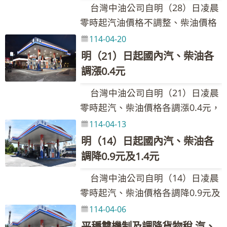
(汽、柴油每公升各共2元及1.5元)調
金額如附表，實際零售價格以各營
台灣中油公司自明（28）日凌晨
收金額逾4,300億元，114年截至3
後國際價格下跌時再行回補；另經
整國內油價，並持續以亞鄰國家最
業點公告為準。(亞鄰油價資訊請參
零時起汽油價格不調整、柴油價格
月底政策性吸收金額計約75億元。
核算，114年截至3月底液化石油氣
低價及平穩措施運作，協助穩定國
考全球資訊網
調漲0.2元，參考零售價格分別為92
為持續穩定國內物價，台灣中油5月
114-04-20
政策性吸收金額約40億元。 台灣
內油價，114年累計至4月底止，台
https://www.cpc.com.tw產品與服
無鉛汽油每公升28.3元、95無鉛汽
份各類用戶氣價均不調整，用戶氣
明（21）日起國內汽、柴油各
中油股份有限公司 發言人：林珂如
灣中油共吸收約41.16億元。調價後
務--產品價格與資訊--亞鄰各國比較
油每公升29.8元、98無鉛汽油每公
價仍低於成本部份，由台灣中油暫
調漲0.4元
發言人 聯絡電話：02-87258125、
各式油品參考零售價格調幅及調整
表) 台灣中油股份有限公司 發言
升31.8元、超級柴油每公升27.1
行吸收，後續將持續關注國際油氣
0921-855-697 Email：
金額如附表，實際零售價格以各營
人：林珂如發言人 聯絡電話：02-
台灣中油公司自明（21）日凌晨
元。 台灣中油表示，本週受美國
市場行情變化並滾動檢討。至各用
205311@cpc.com.tw 新聞聯絡
業點公告為準。(亞鄰油價資訊請參
87258125、0921-855-697 Email：
零時起汽、柴油價格各調漲0.4元，
擬對主要國家加徵高關稅措施有緩
戶別天然氣產品價格及氣費計算方
人：黃如妤組長 聯絡電話：02-
考全球資訊網
205311@cpc.com.tw 新聞聯絡
參考零售價格分別為92無鉛汽油每
114-04-13
和跡象影響，導致國際油價上漲。
式，請詳參台灣中油全球資訊網公
87258548、0932-205-375 Email：
https://www.cpc.com.tw產品與服
人：黃如妤組長 聯絡電話：02-
公升28.3元、95無鉛汽油每公升
浮動油價調整原則調價指標7D3B週
明（14）日起國內汽、柴油各
告之天然氣牌價表。 台灣中油股
089222@cpc.com.tw 其他相關業
務--產品價格與資訊--亞鄰各國比較
87258548、0932-205-375 Email：
29.8元、98無鉛汽油每公升31.8
均價上漲1.04美元，新臺幣兌美元
調降0.9元及1.4元
份有限公司 發言人：林珂如發言人
務詢問請洽本公司1912客服專線
表) 台灣中油股份有限公司 發言
089222@cpc.com.tw 其他相關業
元、超級柴油每公升26.9元。 台
匯率升值0.036元，漲幅為1.15%。
聯絡電話：02-87258125、0921-
人：林珂如發言人 聯絡電話：02-
台灣中油公司自明（14）日凌晨
務詢問請洽本公司1912客服專線
灣中油表示，本週受美國對伊朗石
按浮動油價機制調整原則，汽、柴
855-697 Email：
87258125、0921-855-697 Email：
零時起汽、柴油價格各調降0.9元及
油出口實施新一波制裁影響，導致
油每公升應各調漲0.2元，惟為維持
205311@cpc.com.tw 新聞聯絡
205311@cpc.com.tw 新聞聯絡
1.4元，參考零售價格分別為92無鉛
114-04-06
國際油價上漲。浮動油價調整原則
價格低於亞洲鄰近國家(日、韓、
人：黃如妤組長 聯絡電話：02-
人：黃如妤組長 聯絡電話：02-
汽油每公升27.9元、95無鉛汽油每
調價指標7D3B週均價上漲2.34美
平穩雙機制及調降貨物稅 汽、