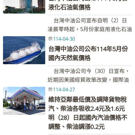
公升28.7元、98無鉛汽油每公升
於亞洲鄰近國家(日、韓、港、星)，
液化石油氣價格
30.7元、超級柴油每公升25.7元。
且計算後95無鉛汽油低於30元，未
台灣中油公司宣布自明（2）日
台灣中油表示，本週國際油價下
達啟動平穩措施門檻，國內汽、柴
凌晨零時起，5月份家庭用液化石油
跌、新臺幣兌美元匯率升值，按浮
油實際每公升價格調降1.1元及1.2
氣(桶裝瓦斯)、工業用丙烷、丁烷、
114-04-30
動油價機制調整原則，汽、柴油每
元。吸收金額如下表： 吸收金額／
混合丙丁烷及車用液化石油氣價格
公升應各調降1.1元及1.4元，已低
台灣中油公司公布114年5月份
每公升 政府調降貨物稅 維持亞鄰國
皆不調整。 台灣中油表示，液化
於亞洲鄰近國家(日、韓、港、星)，
國內天然氣價格
家最低價 平穩措施 合計 汽油 2.2
石油氣類之價格依「中油公司液化
且計算後95無鉛汽油低於30元，未
0.0 0.0 2.2 柴油 1.6 0.0 0.0 1.6
台灣中油公司今（30）日宣布，
石油氣價格每月檢討調整機制」辦
達啟動平穩措施門檻，國內汽、柴
本週依油價公式及政府調降貨物稅
近期因美國經貿政策改變，國際油
理。依公式計算結果，114年5月份
油實際每公升價格調降1.1元及1.4
(汽、柴油每公升各共2元及1.5元)調
氣價格微幅回落，惟因未來市場變
114-04-27
液化石油氣每公斤應調降0.9元，惟
元。吸收金額如下表： 吸收金額／
整國內油價，並持續以亞鄰國家最
化具高度不確定性，油氣價格趨勢
為配合政府穩定物價政策，尚未調
維持亞鄰最低價及調降貨物稅
每公升 政府調降貨物稅 維持亞鄰國
低價及平穩措施運作，協助穩定國
仍待密切觀察。考量照顧民生及配
足之吸收金額達每公斤16.5元，故
汽、柴油各吸收2.4元及1.6元
家最低價 平穩措施 合計 汽油 2.2
內油價，114年累計至4月底止，台
合政府穩定物價政策，114年5月各
114年5月份液化石油氣價格不調
明（28）日起國內汽油價格不
0.0 0.0 2.2 柴油 1.6 0.0 0.0 1.6
灣中油共吸收約41.16億元。調價後
類天然氣用戶價格不調整。 台灣
整，先回補部分吸收金額；未回補
調整、柴油調漲0.2元
本週依油價公式及政府調降貨物稅
各式油品參考零售價格調幅及調整
中油110年至113年天然氣政策性吸
之吸收金額每公斤15.6元，將於日