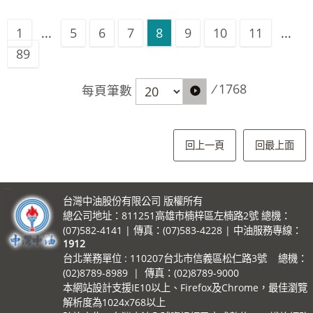
影響，導致國際油價上漲。浮動油
元及0.3元，吸收後95無鉛汽油超出
事業售予工業用戶)氣價平均調漲
球資訊網https://www.cpc.com.tw
汽油每公升29.8元、95無鉛汽油每
價調整原則調價指標7D3B週均價上
30元，啟動油價平穩措施，第一階
10%，調整後仍低於成本，其他未
1
...
5
6
7
8
9
10
11
...
產品與服務--產品價格與資訊--亞鄰
公升31.3元、98無鉛汽油每公升
漲0.26美元，新臺幣兌美元匯率升
段吸收25%調幅四捨五入，汽、柴
調足部分持續由台灣中油吸收。
89
各國比較表)
33.3元、超級柴油每公升28.9元。
值0.053元，漲幅為0.14%。按浮動
油每公升各吸收0.4元。平穩雙機制
台灣中油表示，此次電業及工業用
本週因平穩雙機制啟動，汽、柴油
油價機制調整原則，汽、柴油應調
啟動，汽、柴油各共吸收1.1元及
戶的氣價調整旨在符合公平、合理
/
1768
每頁筆數
各吸收1.0元及0.7元。 台灣中油
價格與本週參考零售價格相比，
0.7元，國內汽、柴油價格皆不調
及使用者付費原則，並減少對各類
表示，本週國際油價下跌，浮動油
汽、柴油應各調漲1.0元及0.8元，
整。吸收金額如下表： 吸收金額／
用戶之補貼，各用戶別天然氣產品
價調整原則調價指標7D3B週均價下
惟為維持價格低於亞洲鄰近國家
每公升 政府調降貨物稅 維持亞鄰國
回上一頁
回最上面
價格及氣費計算方式，請詳參台灣
跌2.68美元，新臺幣兌美元匯率貶
(日、韓、港、星)，汽、柴油各吸收
家最低價 平穩措施 合計 汽油 2.2
中油全球資訊網公告之天然氣牌價
值0.114元，跌幅為2.41%。按浮動
0.6元及0.3元，吸收後95無鉛汽油
0.7 0.4 3.3 柴油 1.6 0.3 0.4 2.3
表。 台灣中油股份有限公司 發言
:::
油價機制調整原則，汽、柴油應調
台灣中油股份有限公司 版權所有
超出30元，啟動油價平穩措施，第
本週依油價公式及政府調降貨物稅
人：林珂如發言人 聯絡電話：02-
總公司地址：811251高雄市楠梓區左楠路2號 總機：
價格與本週參考零售價格相比，
一階段吸收25%調幅四捨五入，
(汽、柴油每公升各共2元及1.5元)調
87258125、0921-855-697 Email：
(07)582-4141 | 傳真：(07)583-4228 | 中油服務專線：
汽、柴油應各調漲1.2元及1.4元，
汽、柴油每公升各吸收0.4元。平穩
1912
整國內油價，並持續以亞鄰國家最
205311@cpc.com.tw 新聞聯絡
台北業務單位 : 110207台北市信義區松仁路3號 總機：
惟為維持價格低於亞洲鄰近國家
雙機制啟動，汽、柴油各共吸收1.0
低價及平穩措施運作，協助穩定國
人：黃如妤組長 聯絡電話：02-
(02)8789-8989 | 傳真：(02)8789-9000
(日、韓、港、星)，汽、柴油各吸收
元及0.7元，國內汽油價格不調整、
內油價，汽、柴油各應調整1.1元及
本網站設計支援IE10以上、Firefox及Chrome，最佳瀏覽
87258548、0932-205-375 Email：
0.5元及0.2元，吸收後95無鉛汽油
解析度為1024x768以上
柴油實際每公升價格調漲0.1元。吸
0.7元均由台灣中油吸收，114年累
089222@cpc.com.tw 其他相關業