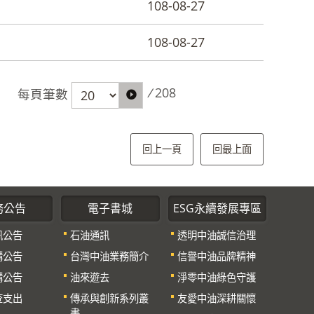
108-08-27
108-08-27
/
208
每頁筆數
回上一頁
回最上面
務公告
電子書城
ESG永續發展專區
訊公告
石油通訊
透明中油誠信治理
購公告
台灣中油業務簡介
信譽中油品牌精神
購公告
油來遊去
淨零中油綠色守護
查支出
傳承與創新系列叢
友愛中油深耕關懷
書