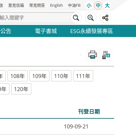
小
中
大
放
意見信箱
常見問答
English
中油FB
務公告
電子書城
ESG永續發展專區
_
年
108年
109年
110年
111年
9年
120年
刊登日期
109-09-21