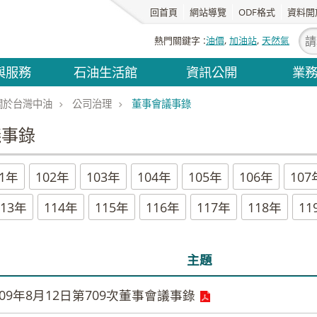
回首頁
網站導覽
ODF格式
資料開
熱門關鍵字
油價
加油站
天然氣
與服務
石油生活館
資訊公開
業
關於台灣中油
公司治理
董事會議事錄
議事錄
01年
102年
103年
104年
105年
106年
107
113年
114年
115年
116年
117年
118年
11
主題
09年8月12日第709次董事會議事錄