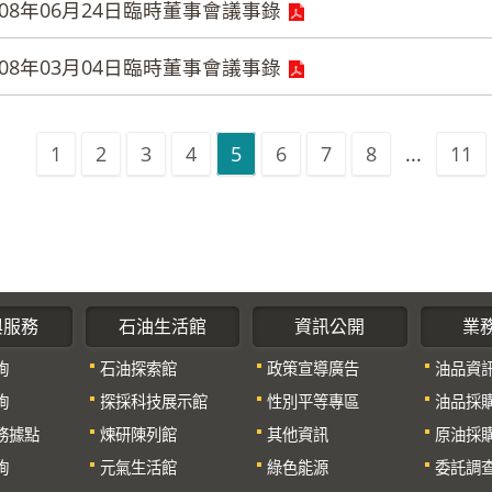
08年06月24日臨時董事會議事錄
08年03月04日臨時董事會議事錄
1
2
3
4
5
6
7
8
...
11
與服務
石油生活館
資訊公開
業
詢
石油探索館
政策宣導廣告
油品資
詢
探採科技展示館
性別平等專區
油品採
務據點
煉研陳列館
其他資訊
原油採
詢
元氣生活館
綠色能源
委託調