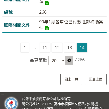
件
266
99年1月各單位已付款睦鄰補助案
件
1
...
11
12
13
14
/
266
每頁筆數
回上一頁
回最上面
:::
台灣中油股份有限公司 版權所有
總公司地址：811251高雄市楠梓區左楠路2號 總機：
(07)582-4141 | 傳真：(07)583-4228 | 中油服務專線：