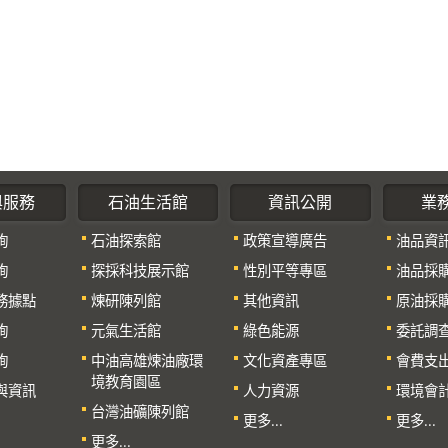
與服務
石油生活館
資訊公開
業
詢
石油探索館
政策宣導廣告
油品資
詢
探採科技展示館
性別平等專區
油品採
務據點
煉研陳列館
其他資訊
原油採
詢
元氣生活館
綠色能源
委託調
詢
中油高雄煉油廠環
文化資產專區
會費支
境教育園區
與資訊
人力資源
環境會
台灣油礦陳列館
更多...
更多...
更多...