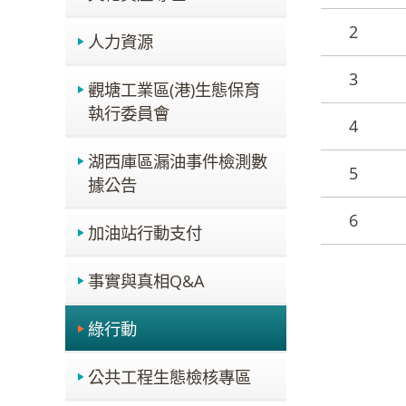
2
人力資源
3
觀塘工業區(港)生態保育
執行委員會
4
湖西庫區漏油事件檢測數
5
據公告
6
加油站行動支付
事實與真相Q&A
綠行動
公共工程生態檢核專區