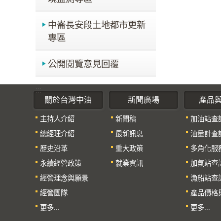
中崙長安段土地都市更新
專區
公開閱覽意見回覆
:::
關於台灣中油
新聞廣場
產品
主持人介紹
新聞稿
加油站查
總經理介紹
最新訊息
油量計查
歷史沿革
重大政策
多角化服
永續經營政策
就業資訊
加氣站查
經營理念與願景
漁船站查
經營團隊
產品價格
更多...
更多...