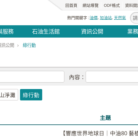
回首頁
網站導覽
ODF格式
資料開
熱門關鍵字
油價
加油站
天然氣
與服務
石油生活館
資訊公開
業
資訊公開
綠行動
內容：
山淨灘
綠行動
主題
【響應世界地球日｜中油80 藝