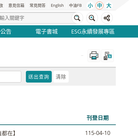
小
中
大
放
意見信箱
常見問答
English
中油FB
務公告
電子書城
ESG永續發展專區
_
刊登日期
115-04-10
植都在】