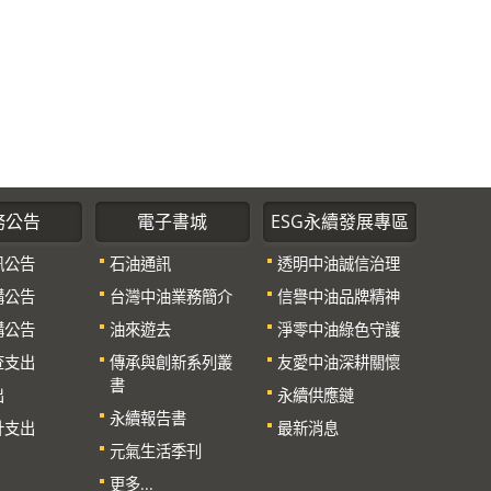
務公告
電子書城
ESG永續發展專區
訊公告
石油通訊
透明中油誠信治理
購公告
台灣中油業務簡介
信譽中油品牌精神
購公告
油來遊去
淨零中油綠色守護
查支出
傳承與創新系列叢
友愛中油深耕關懷
書
出
永續供應鏈
永續報告書
計支出
最新消息
元氣生活季刊
更多...