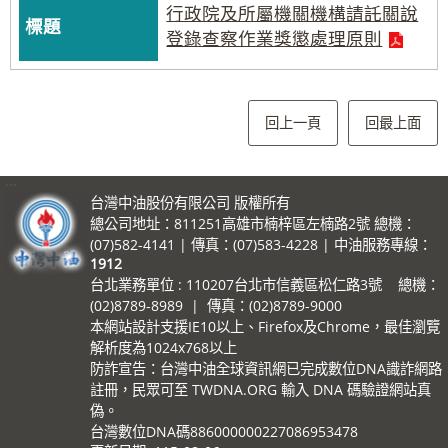
行政院及所屬機關機構請託關說
登錄查察作業獎懲處理原則
回上一頁
回最上面
:::
台灣中油股份有限公司 版權所有
總公司地址：811251高雄市楠梓區左楠路2號 總機：
(07)582-4141 | 傳真：(07)583-4228 | 中油服務專線：
1912
台北業務單位 : 110207台北市信義區松仁路3號 總機：
(02)8789-8989 | 傳真：(02)8789-9000
本網站設計支援IE10以上、Firefox及Chrome，最佳瀏覽
解析度為1024x768以上
防詐宣告：台灣中油全球資訊網已完成數位DNA識詐網路
註冊，民眾可至 TWDNA.ORG 輸入 DNA 碼驗證網站真
偽。
台灣數位DNA碼886000000227086953478