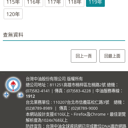
115年
116年
117年
118年
119年
120年
查無資料
回上一頁
回最上面
:::
台灣中油股份有限公司 版權所有
總公司地址：811251高雄市楠梓區左楠路2號 總機：
(07)582-4141 | 傳真：(07)583-4228 | 中油服務專線：
1912
台北業務單位 : 110207台北市信義區松仁路3號 總機：
(02)8789-8989 | 傳真：(02)8789-9000
本網站設計支援IE10以上、Firefox及Chrome，最佳瀏覽
解析度為1024x768以上
防詐宣告：台灣中油全球資訊網已完成數位DNA識詐網路