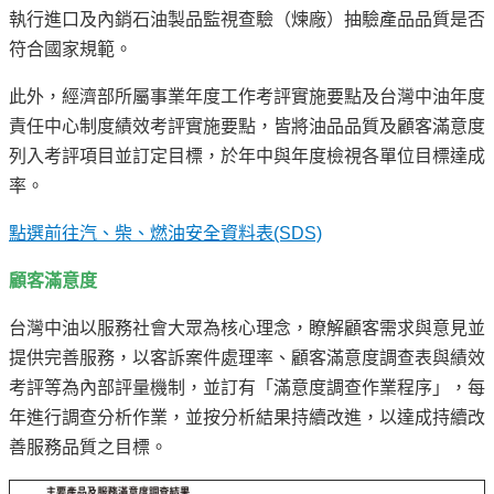
譽
執行進口及內銷石油製品監視查驗（煉廠）抽驗產品品質是否
中
符合國家規範。
油
品
此外，經濟部所屬事業年度工作考評實施要點及台灣中油年度
牌
責任中心制度績效考評實施要點，皆將油品品質及顧客滿意度
精
列入考評項目並訂定目標，於年中與年度檢視各單位目標達成
神
率。
淨
點選前往汽、柴、燃油安全資料表(SDS)
零
中
顧客滿意度
油
綠
台灣中油以服務社會大眾為核心理念，瞭解顧客需求與意見並
色
提供完善服務，以客訴案件處理率、顧客滿意度調查表與績效
守
考評等為內部評量機制，並訂有「滿意度調查作業程序」，每
護
年進行調查分析作業，並按分析結果持續改進，以達成持續改
友
善服務品質之目標。
愛
中