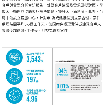
專
客戶與彙整分析客訪報告，針對客戶建議及需求研擬對策，掌
區
握客戶動態並協助客戶解決問題，提升客戶滿意度。此外，台
灣中油設立客服中心，針對申 訴或建議個別立案處理，案件
中
處理時間平均3-6個工作天，如因案件處理費時或連繫客戶未
油
果致使超過6個工作天，則視為逾期案件。
首
頁
網
站
導
覽
意
見
信
箱
常