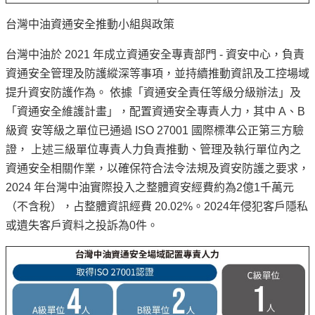
見
台灣中油資通安全推動小組與政策
問
題
台灣中油於 2021 年成立資通安全專責部門 - 資安中心，負責
English
資通安全管理及防護縱深等事項，並持續推動資訊及工控場域
提升資安防護作為。 依據「資通安全責任等級分級辦法」及
RSS
「資通安全維護計畫」，配置資通安全專責人力，其中 A、B
訂
級資 安等級之單位已通過 ISO 27001 國際標準公正第三方驗
閱
證， 上述三級單位專責人力負責推動、管理及執行單位內之
資通安全相關作業，以確保符合法令法規及資安防護之要求，
政
2024 年台灣中油實際投入之整體資安經費約為2億1千萬元
府
網
（不含稅），占整體資訊經費 20.02%。2024年侵犯客戶隱私
站
或遺失客戶資料之投訴為0件。
資
料
開
放
宣