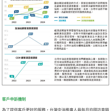
油
深
耕
關
懷
永
續
供
應
鏈
最
新
消
息
客戶申訴機制
互
動
為了提供客戶更好的服務，台灣中油推廣人員每月均拜訪直銷