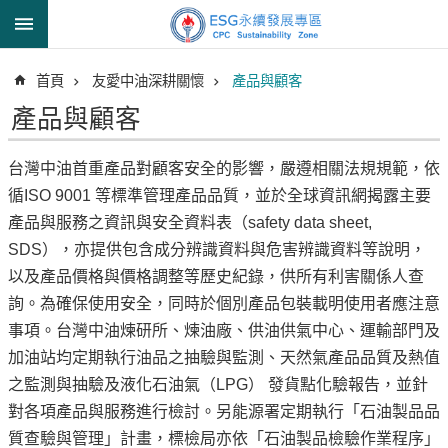
跳到主要內容區塊
進
首頁
友愛中油深耕關懷
產品與顧客
階
搜
產品與顧客
尋
台灣中油首重產品對顧客安全的影響，嚴遵相關法規規範，依
循ISO 9001 等標準管理產品品質，並於全球資訊網揭露主要
透
產品與服務之資訊與安全資料表（safety data sheet,
明
SDS），亦提供包含成分辨識資料與危害辨識資料等說明，
中
以及產品價格與價格調整等歷史紀錄，供所有利害關係人查
油
詢。為確保使用安全，同時於個別產品包裝載明使用者應注意
誠
事項。台灣中油煉研所、煉油廠、供油供氣中心、運輸部門及
信
加油站均定期執行油品之抽驗與監測、天然氣產品品質及熱值
治
之監測與抽驗及液化石油氣（LPG） 發貨點化驗報告，並針
理
對各項產品與服務進行檢討。另能源署定期執行「石油製品品
信
質查驗與管理」計畫，標檢局亦依「石油製品檢驗作業程序」