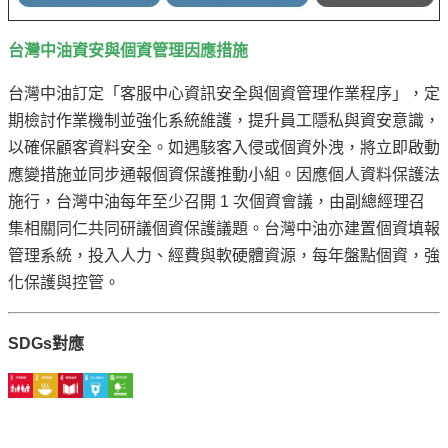
告
台灣中油資安與個資管理因應措施
隱
私
台灣中油訂定「客服中心資訊安全與個資管理作業程序」，定
權
期檢討作業機制並強化系統維護，提升員工隱私與資安意識，
聲
以確保顧客資料安全。如遇駭客入侵或個資外洩，將立即啟動
明
應變措施並同步通報個資保護推動小組。因應個人資料保護法
資
施行，台灣中油每年至少召開 1 次個資會議，由副總經理召
訊
集相關同仁共同研議個資保護議題。台灣中油亦建置個資填報
安
管理系統，投入人力、經費與軟硬體資源，每年盤點個資，強
全
化保護與控管。
政
策
SDGs對應
意
見
信
箱