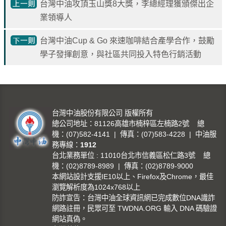
台灣中油攻頂玉山獎8大獎，李總經理獲頒傑出企
告
業領導人
隱
私
台灣中油Cup & Go 來速咖啡結合產學合作，鼓勵
權
學子發揮創意，與社區共同投入特色行銷活動
聲
明
資
訊
台灣中油股份有限公司 版權所有
安
總公司地址：81126高雄市楠梓區左楠路2號 總
機：(07)582-4141 | 傳真：(07)583-4228 | 中油服
全
務專線：
1912
政
台北業務單位 : 11010台北市信義區松仁路3號 總
策
機：(02)8789-8989 | 傳真：(02)8789-9000
本網站設計支援IE10以上、Firefox及Chrome，最佳
意
瀏覽解析度為1024x768以上
見
防詐宣告：台灣中油全球資訊網已完成數位DNA識詐
信
網路註冊，民眾可至 TWDNA.ORG 輸入 DNA 碼驗證
箱
網站真偽。