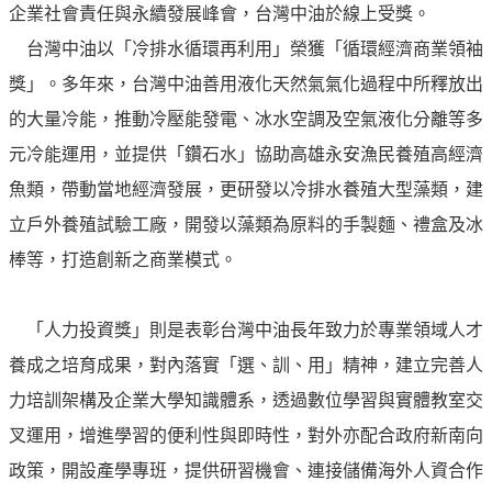
企業社會責任與永續發展峰會，台灣中油於線上受獎。
油
台灣中油以「冷排水循環再利用」榮獲「循環經濟商業領袖
深
耕
獎」。多年來，台灣中油善用液化天然氣氣化過程中所釋放出
關
的大量冷能，推動冷壓能發電、冰水空調及空氣液化分離等多
懷
元冷能運用，並提供「鑽石水」協助高雄永安漁民養殖高經濟
永
魚類，帶動當地經濟發展，更研發以冷排水養殖大型藻類，建
續
立戶外養殖試驗工廠，開發以藻類為原料的手製麵、禮盒及冰
供
應
棒等，打造創新之商業模式。
鏈
最
「人力投資獎」則是表彰台灣中油長年致力於專業領域人才
新
養成之培育成果，對內落實「選、訓、用」精神，建立完善人
消
力培訓架構及企業大學知識體系，透過數位學習與實體教室交
息
叉運用，增進學習的便利性與即時性，對外亦配合政府新南向
互
政策，開設產學專班，提供研習機會、連接儲備海外人資合作
動