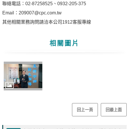
聯絡電話：02-87258525、0932-205-375
見
問
Email：209007@cpc.com.tw
題
其他相關業務詢問請洽本公司1912客服專線
English
RSS
相關圖片
訂
閱
政
府
網
站
資
料
回上一頁
回最上面
開
放
宣