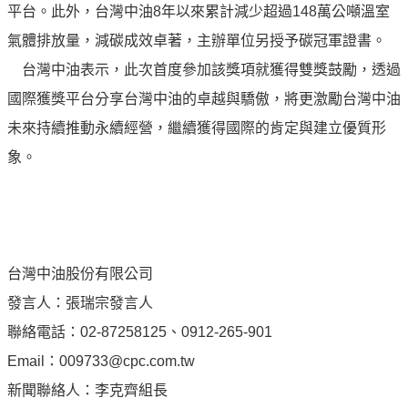
專
平台。此外，台灣中油8年以來累計減少超過148萬公噸溫室
區
氣體排放量，減碳成效卓著，主辦單位另授予碳冠軍證書。
台灣中油表示，此次首度參加該獎項就獲得雙獎鼓勵，透過
中
國際獲獎平台分享台灣中油的卓越與驕傲，將更激勵台灣中油
油
首
未來持續推動永續經營，繼續獲得國際的肯定與建立優質形
頁
象。
網
站
導
覽
台灣中油股份有限公司
意
發言人：張瑞宗發言人
見
聯絡電話：02-87258125、0912-265-901
信
箱
Email：009733@cpc.com.tw
新聞聯絡人：李克齊組長
常