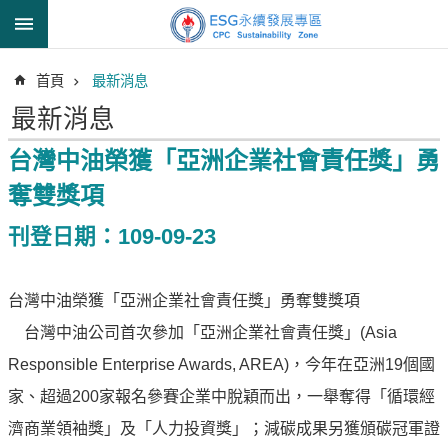
跳到主要內容區塊
進
首頁
最新消息
階
搜
最新消息
尋
台灣中油榮獲「亞洲企業社會責任獎」勇
奪雙獎項
透
刊登日期：109-09-23
明
中
油
台灣中油榮獲「亞洲企業社會責任獎」勇奪雙獎項
誠
台灣中油公司首次參加「亞洲企業社會責任獎」(Asia
信
治
Responsible Enterprise Awards, AREA)，今年在亞洲19個國
理
家、超過200家報名參賽企業中脫穎而出，一舉奪得「循環經
信
濟商業領袖獎」及「人力投資獎」；減碳成果另獲頒碳冠軍證