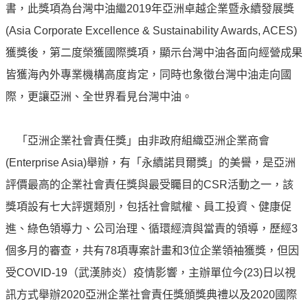
譽
書，此獎項為台灣中油繼2019年亞洲卓越企業暨永續發展獎
中
(Asia Corporate Excellence & Sustainability Awards, ACES)
油
品
獲獎後，第二度榮獲國際獎項，顯示台灣中油各面向經營成果
牌
皆獲海內外專業機構高度肯定，同時也象徵台灣中油走向國
精
際，更讓亞洲、全世界看見台灣中油。
神
淨
「亞洲企業社會責任獎」由非政府組織亞洲企業商會
零
中
(Enterprise Asia)舉辦，有「永續諾貝爾獎」的美譽，是亞洲
油
評價最高的企業社會責任獎與最受矚目的CSR活動之一，該
綠
獎項設有七大評選類別，包括社會賦權、員工投資、健康促
色
守
進、綠色領導力、公司治理、循環經濟與當責的領導，歷經3
護
個多月的審查，共有78項專案計畫和3位企業領袖獲獎，但因
受COVID-19（武漢肺炎）疫情影響，主辦單位今(23)日以視
友
愛
訊方式舉辦2020亞洲企業社會責任獎頒獎典禮以及2020國際
中