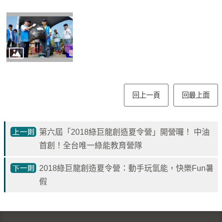
見
問
題
English
RSS
訂
閱
回上一頁
回最上面
政
府
第六屆「2018綠巨龍創造夏令營」開營囉！ 中油
網
首創！全台唯一綠能教育營隊
站
資
2018綠巨龍創造夏令營：動手玩氫能，快樂Fun暑
料
假
開
放
宣