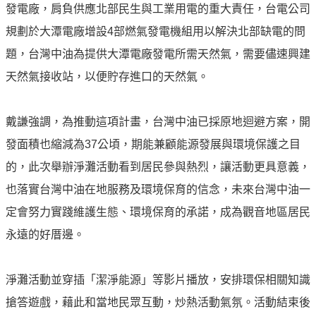
發電廠，肩負供應北部民生與工業用電的重大責任，台電公司
油
規劃於大潭電廠增設4部燃氣發電機組用以解決北部缺電的問
深
耕
題，台灣中油為提供大潭電廠發電所需天然氣，需要儘速興建
關
天然氣接收站，以便貯存進口的天然氣。
懷
永
戴謙強調，為推動這項計畫，台灣中油已採原地迴避方案，開
續
發面積也縮減為37公頃，期能兼顧能源發展與環境保護之目
供
應
的，此次舉辦淨灘活動看到居民參與熱烈，讓活動更具意義，
鏈
也落實台灣中油在地服務及環境保育的信念，未來台灣中油一
最
定會努力實踐維護生態、環境保育的承諾，成為觀音地區居民
新
永遠的好厝邊。
消
息
淨灘活動並穿插「潔淨能源」等影片播放，安排環保相關知識
互
搶答遊戲，藉此和當地民眾互動，炒熱活動氣氛。活動結束後
動