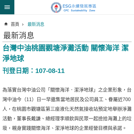
跳到主要內容區塊
進
首頁
最新消息
階
搜
最新消息
尋
台灣中油桃園觀塘淨灘活動 關懷海洋 潔
淨地球
透
刊登日期：107-08-11
明
中
油
為落實台灣中油公司「關懷海洋．潔淨地球」之企業形象，台
誠
灣中油今（11）日一早邀集當地居民及公司員工、眷屬近700
信
治
人，在桃園市觀塘區第三座液化天然氣接收站預定地舉辦淨灘
理
活動，董事長戴謙、總經理李順欽與民眾一起撿拾海灘上的垃
信
圾，親身實踐關懷海洋、潔淨地球的企業經營目標與承諾。