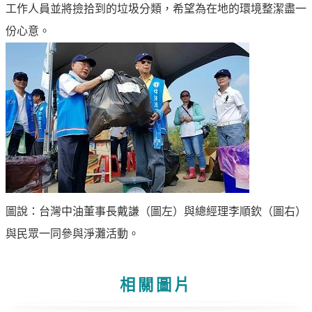
專
工作人員並將撿拾到的垃圾分類，希望為在地的環境整潔盡一
區
份心意。
中
油
首
頁
網
站
導
覽
圖說：台灣中油董事長戴謙（圖左）與總經理李順欽（圖右）
意
與民眾一同參與淨灘活動。
見
信
箱
相關圖片
常