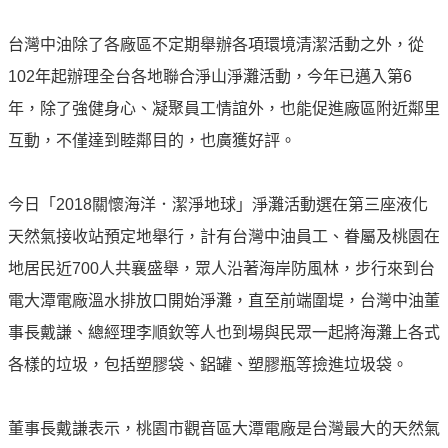
譽
中
台灣中油除了各廠區不定期舉辦各項環境清潔活動之外，從
油
品
102年起辦理全台各地聯合淨山淨灘活動，今年已邁入第6
牌
年，除了強健身心、凝聚員工情誼外，也能促進廠區附近鄰里
精
互動，不僅達到睦鄰目的，也廣獲好評。
神
淨
今日「2018關懷海洋．潔淨地球」淨灘活動選在第三座液化
零
中
天然氣接收站預定地舉行，計有台灣中油員工、眷屬及桃園在
油
地居民近700人共襄盛舉，眾人沿著海岸防風林，步行來到台
綠
電大潭電廠溫水排放口開始淨灘，直至前端圍堤，台灣中油董
色
守
事長戴謙、總經理李順欽等人也到場與民眾一起將海灘上各式
護
各樣的垃圾，包括塑膠袋、鋁罐、塑膠瓶等撿進垃圾袋。
友
愛
董事長戴謙表示，桃園市觀音區大潭電廠是台灣最大的天然氣
中