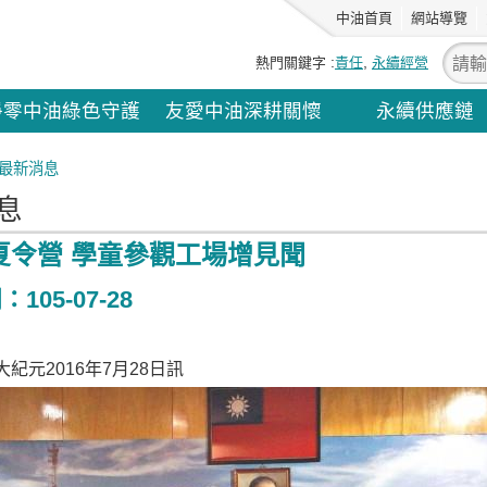
中油首頁
網站導覽
熱門關鍵字
責任
永續經營
淨零中油綠色守護
友愛中油深耕關懷
永續供應鏈
最新消息
息
夏令營 學童參觀工場增見聞
105-07-28
紀元2016年7月28日訊