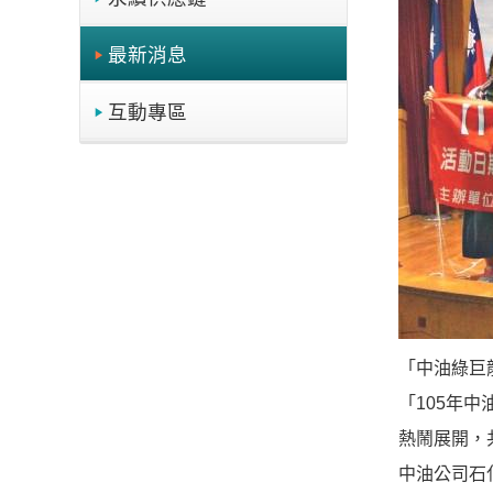
最新消息
互動專區
「中油綠巨
「105年
熱鬧展開，
中油公司石