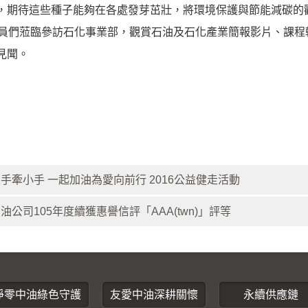
，期待這些種子能夠在各處發芽茁壯，將環境保護與節能減碳的
學員們蒞臨參訪石化事業部，觀賞石油及石化產業簡報影片、課
見聞。
手牽小手 一起加油為愛向前行 2016公益健走活動
油公司105年度續獲惠譽信評「AAA(twn)」評等
淨零中油綠色守護
友愛中油深耕關懷
永續供應鏈