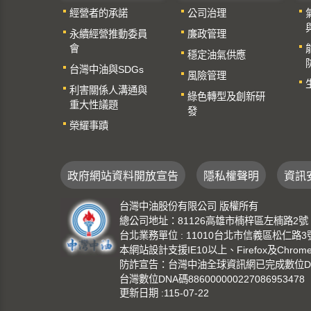
經營者的承諾
公司治理
永續經營推動委員
廉政管理
會
穩定油氣供應
台灣中油與SDGs
風險管理
利害關係人溝通與
綠色轉型及創新研
重大性議題
發
榮耀事蹟
政府網站資料開放宣告
隱私權聲明
資訊
台灣中油股份有限公司 版權所有
總公司地址：81126高雄市楠梓區左楠路2號 總機：
台北業務單位 : 11010台北市信義區松仁路3號 總機
本網站設計支援IE10以上、Firefox及Chro
防詐宣告：台灣中油全球資訊網已完成數位DNA
台灣數位DNA碼886000000227086953478
更新日期
115-07-22