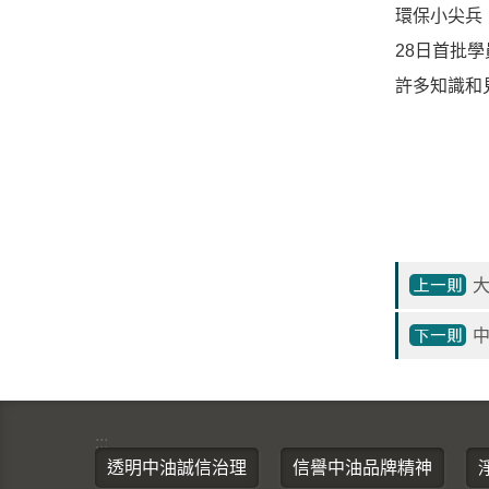
環保小尖兵
28日首批
許多知識和
大
中
:::
透明中油誠信治理
信譽中油品牌精神