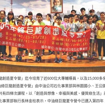
龍創造夏令營」迄今培育了近600位大專輔導員，以及15,000
中油綠巨龍創造夏令營」由中油公司石化事業部與林園國小、王公
共有四梯次課程，以「創造與想像、幸福與美感、優質綠生活」
化事業部執行長林金柱表示，中油綠巨龍夏令營今已邁入第四年，迄