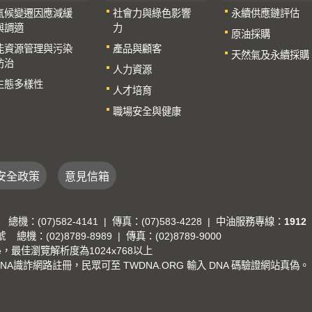
氣候變遷因應減緩
社會力與綠色影響
永續供應鏈評估
與調適
力
原油採購
能資源管理與污染
產品與顧客
天然氣及永續採購
防治
人力資源
生態多樣性
人才培育
職場安全與健康
安全政策
意見信箱
(07)582-4141 | 傳真：(07)583-4228 | 中油服務專線：
1912
：(02)8789-8989 | 傳真：(02)8789-9000
me，最佳瀏覽解析度為1024x768以上
識詐網路註冊，民眾可至 TWDNA.ORG 輸入 DNA 碼驗證網站真偽。