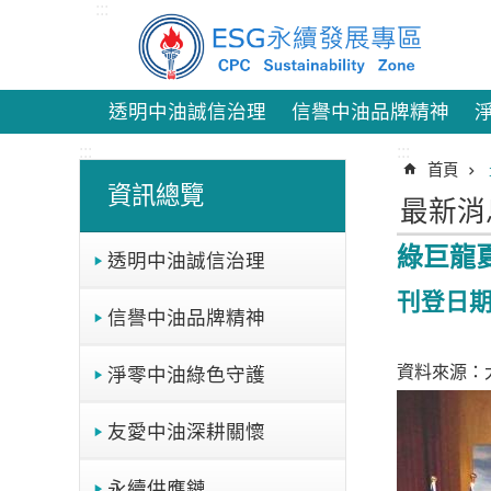
:::
跳到主要內容區塊
透明中油誠信治理
信譽中油品牌精神
:::
:::
首頁
資訊總覽
最新消
綠巨龍
透明中油誠信治理
刊登日期：
信譽中油品牌精神
資料來源：大
淨零中油綠色守護
友愛中油深耕關懷
永續供應鏈